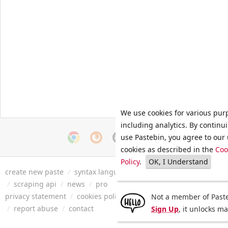
We use cookies for various pur
including analytics. By continu
use Pastebin, you agree to our 
cookies as described in the
Coo
Policy
.
OK, I Understand
create new paste
/
syntax languages
/
archive
/
faq
/
tools
/
/
scraping api
/
news
/
pro
privacy statement
/
cookies policy
/
terms of service
/
security 
Not a member of Paste
/
report abuse
/
contact
Sign Up
, it unlocks m