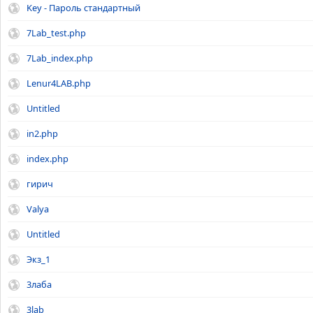
Key - Пароль стандартный
7Lab_test.php
7Lab_index.php
Lenur4LAB.php
Untitled
in2.php
index.php
гирич
Valya
Untitled
Экз_1
3лаба
3lab