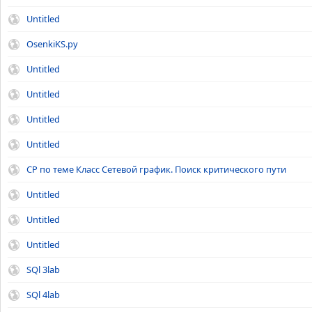
Untitled
OsenkiKS.py
Untitled
Untitled
Untitled
Untitled
CР по теме Класс Сетевой график. Поиск критического пути
Untitled
Untitled
Untitled
SQl 3lab
SQl 4lab