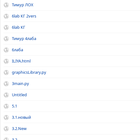
Тимур ЛОХ
6lab КГ 2vers
6lab КГ
Тимур 4лаба
6лаба
ILIYA.html
graphicsLibrary.py
3main.py
Untitled
5.1
3.1.новый
3.2.New
3.2