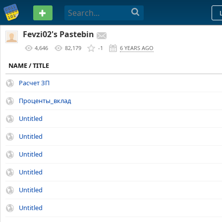
PASTEBIN
Fevzi02's Pastebin
4,646
82,179
-1
6 YEARS AGO
NAME / TITLE
Расчет ЗП
Проценты_вклад
Untitled
Untitled
Untitled
Untitled
Untitled
Untitled