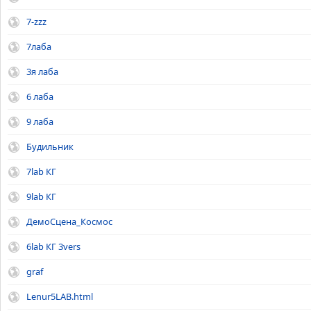
7-zzz
7лаба
3я лаба
6 лаба
9 лаба
Будильник
7lab КГ
9lab КГ
ДемоСцена_Космос
6lab КГ 3vers
graf
Lenur5LAB.html