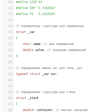
#define SIZE 64
#define EXP "2,7182818"
#define PI  "3,1415926"
// определение структуры для переменных
struct
 _var
{
char
*
 name
;
// имя переменной
double
 value
;
// значение переменной
}
;
// определение имени var для типа _var
typedef
struct
 _var var
;
// определение структуры для стека
struct
 _stack
{
double
*
 container
;
// массив значений