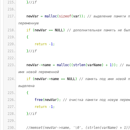
}
//if
    newVar 
=
malloc
(
sizeof
(
var
)
)
;
// выделение памяти п
переменную
if
(
newVar 
==
 NULL
)
// дополнительная память не был
{
return
-
1
;
}
//if
    newVar
->
name 
=
malloc
(
(
strlen
(
varName
)
+
1
)
)
;
// вы
имя новой переменной
if
(
newVar
->
name 
==
 NULL
)
// память под имя новой п
выделена
{
free
(
newVar
)
;
// очистка памяти под новую перем
return
-
1
;
}
//if
//memset(newVar->name, '\0', (strlen(varName) + 1))