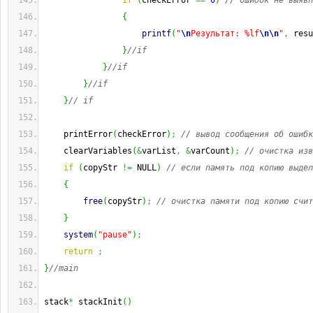
if
(
checkError 
==
0
)
// ошибок не выявл
{
printf
(
"
\n
Результат: %lf
\n
\n
"
,
 resu
}
//if
}
//if
}
//if
}
// if
    printError
(
checkError
)
;
// вывод сообщения об ошибк
    clearVariables
(
&
varList
,
&
varCount
)
;
// очистка изв
if
(
copyStr 
!=
 NULL
)
// если память под копию выдел
{
free
(
copyStr
)
;
// очистка памяти под копию счит
}
system
(
"pause"
)
;
return
;
}
//main
stack
*
 stackInit
(
)