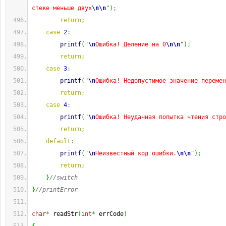
стеке меньше двух
\n
\n
"
)
;
return
;
case
2
:
printf
(
"
\n
Ошибка! Деление на 0
\n
\n
"
)
;
return
;
case
3
:
printf
(
"
\n
Ошибка! Недопустимое значение перемен
return
;
case
4
:
printf
(
"
\n
Ошибка! Неудачная попытка чтения стро
return
;
default
:
printf
(
"
\n
Неизвестный код ошибки.
\n
\n
"
)
;
return
;
}
//switch
}
//printError
char
*
 readStr
(
int
*
 errCode
)