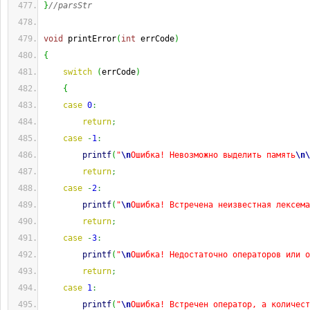
}
//parsStr
void
 printError
(
int
 errCode
)
{
switch
(
errCode
)
{
case
0
:
return
;
case
-
1
:
printf
(
"
\n
Ошибка! Невозможно выделить память
\n
\
return
;
case
-
2
:
printf
(
"
\n
Ошибка! Встречена неизвестная лексема
return
;
case
-
3
:
printf
(
"
\n
Ошибка! Недостаточно операторов или о
return
;
case
1
:
printf
(
"
\n
Ошибка! Встречен оператор, а количест