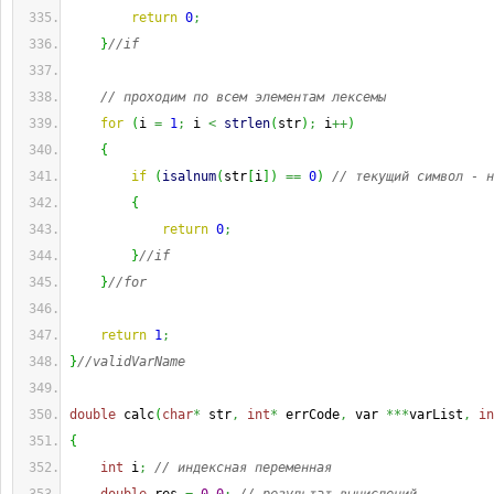
return
0
;
}
//if
// проходим по всем элементам лексемы
for
(
i 
=
1
;
 i 
<
strlen
(
str
)
;
 i
++
)
{
if
(
isalnum
(
str
[
i
]
)
==
0
)
// текущий символ - н
{
return
0
;
}
//if
}
//for
return
1
;
}
//validVarName
double
 calc
(
char
*
 str
,
int
*
 errCode
,
 var 
***
varList
,
in
{
int
 i
;
// индексная переменная