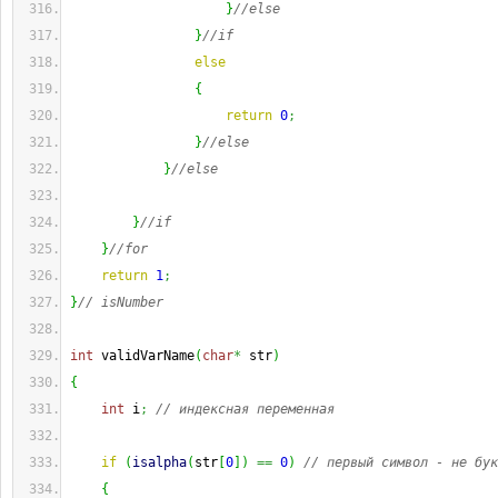
}
//else
}
//if
else
{
return
0
;
}
//else
}
//else
}
//if
}
//for
return
1
;
}
// isNumber
int
 validVarName
(
char
*
 str
)
{
int
 i
;
// индексная переменная
if
(
isalpha
(
str
[
0
]
)
==
0
)
// первый символ - не бук
{