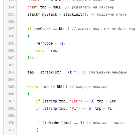
double
 res 
=
0.0
;
// результат вычислений
char
*
 tmp 
=
 NULL
;
// указатель на лексему
    stack
*
 myStack 
=
 stackInit
(
)
;
// создание стека
if
(
myStack 
==
 NULL
)
// память под стек не была выд
{
*
errCode 
=
-
1
;
return
 res
;
}
//if
    tmp 
=
strtok
(
str
,
"
\t
 "
)
;
// считывание лексемы
while
(
tmp 
!=
 NULL
)
// найдена лексема
{
if
(
strcmp
(
tmp
,
"EXP"
)
==
0
)
 tmp 
=
 EXP
;
if
(
strcmp
(
tmp
,
"PI"
)
==
0
)
 tmp 
=
 PI
;
if
(
isNumber
(
tmp
)
==
1
)
// лексема - число
{