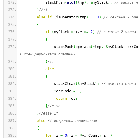
            stackPush
(
atof
(
tmp
)
,
&
myStack
)
;
// запись ч
}
//if
else
if
(
isOperator
(
tmp
)
==
1
)
// лексема - опе
{
if
(
myStack
->
size 
>=
2
)
// в стеке 2 числа 
{
                stackPush
(
operate
(
*
tmp
,
&
myStack
,
 errCo
в стек результата операции
}
//if
else
{
                stackClear
(
&
myStack
)
;
// очистка стека
*
errCode 
=
1
;
return
 res
;
}
//else
}
//else if
else
// встречена переменная
{
for
(
i 
=
0
;
 i 
<
*
varCount
;
 i
++
)