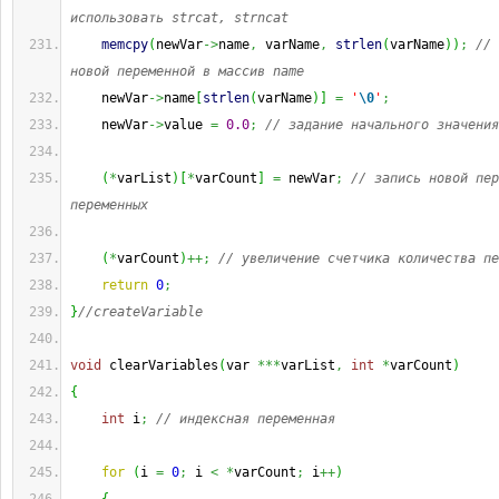
использовать strcat, strncat
memcpy
(
newVar
->
name
,
 varName
,
strlen
(
varName
)
)
;
// 
новой переменной в массив name
    newVar
->
name
[
strlen
(
varName
)
]
=
'
\0
'
;
    newVar
->
value 
=
0.0
;
// задание начального значения
(
*
varList
)
[
*
varCount
]
=
 newVar
;
// запись новой пер
переменных
(
*
varCount
)
++;
// увеличение счетчика количества пе
return
0
;
}
//createVariable
void
 clearVariables
(
var 
***
varList
,
int
*
varCount
)
{
int
 i
;
// индексная переменная
for
(
i 
=
0
;
 i 
<
*
varCount
;
 i
++
)