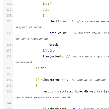
}
//if
else
{
                    checkError 
=
3
;
// в качестве значе
введено не число
free
(
valueS
)
;
// очистка памяти для
значения переменной
break
;
}
//else
free
(
valueS
)
;
// очистка памяти для счи
переменной
}
//for
if
(
checkError 
==
0
)
// ошибок не найдено
{
                result 
=
 calc
(
str
,
&
checkError
,
&
varLis
присвоение результата вычислений