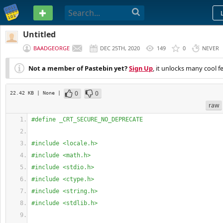
PASTEBIN
Untitled
BAADGEORGE
DEC 25TH, 2020
149
0
NEVER
Not a member of Pastebin yet?
Sign Up
, it unlocks many cool f
0
0
22.42 KB
| None
|
raw
#define _CRT_SECURE_NO_DEPRECATE
#include <locale.h>
#include <math.h>
#include <stdio.h>
#include <ctype.h>
#include <string.h>
#include <stdlib.h>