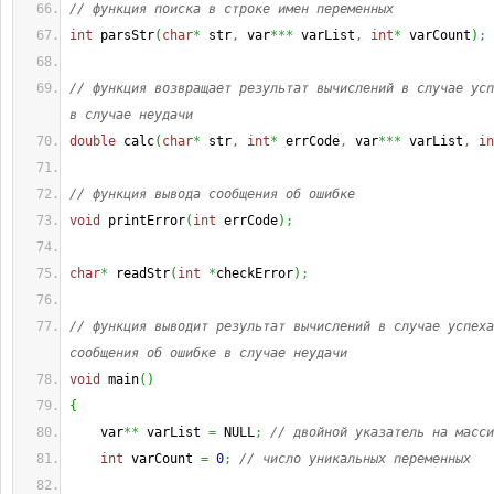
// функция поиска в строке имен переменных
int
 parsStr
(
char
*
 str
,
 var
***
 varList
,
int
*
 varCount
)
;
// функция возвращает результат вычислений в случае усп
в случае неудачи
double
 calc
(
char
*
 str
,
int
*
 errCode
,
 var
***
 varList
,
in
// функция вывода сообщения об ошибке
void
 printError
(
int
 errCode
)
;
char
*
 readStr
(
int
*
checkError
)
;
// функция выводит результат вычислений в случае успеха
сообщения об ошибке в случае неудачи
void
 main
(
)
{
    var
**
 varList 
=
 NULL
;
// двойной указатель на масси
int
 varCount 
=
0
;
// число уникальных переменных 