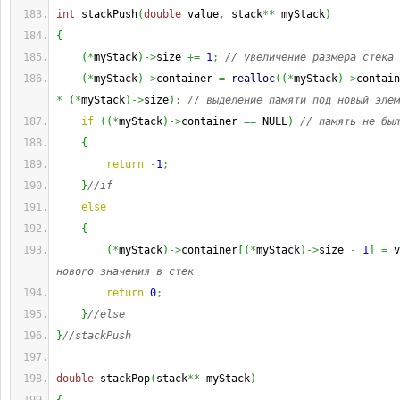
int
 stackPush
(
double
 value
,
 stack
**
 myStack
)
{
(
*
myStack
)
->
size 
+=
1
;
// увеличение размера стека 
(
*
myStack
)
->
container 
=
realloc
(
(
*
myStack
)
->
contain
*
(
*
myStack
)
->
size
)
;
// выделение памяти под новый элем
if
(
(
*
myStack
)
->
container 
==
 NULL
)
// память не был
{
return
-
1
;
}
//if
else
{
(
*
myStack
)
->
container
[
(
*
myStack
)
->
size 
-
1
]
=
 v
нового значения в стек
return
0
;
}
//else
}
//stackPush
double
 stackPop
(
stack
**
 myStack
)