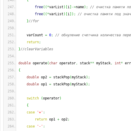
{
free
(
(
*
varList
)
[
i
]
->
name
)
;
// очистка памяти по
free
(
(
*
varList
)
[
i
]
)
;
// очистка памяти под знач
}
//for
    varCount 
=
0
;
// обнуление счетчика количества пере
return
;
}
//clearVariables
double
 operate
(
char
 operator
,
 stack
**
 myStack
,
int
*
 err
{
double
 op2 
=
 stackPop
(
myStack
)
;
double
 op1 
=
 stackPop
(
myStack
)
;
switch
(
operator
)
{
case
'+'
:
return
 op1 
+
 op2
;
case
'-'
: