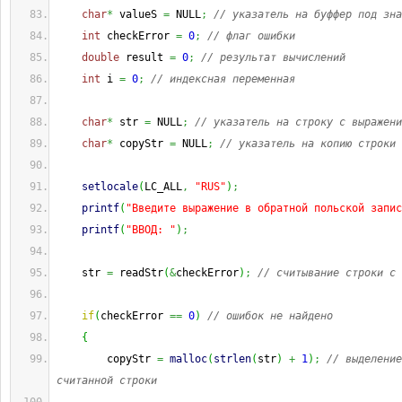
char
*
 valueS 
=
 NULL
;
// указатель на буффер под зна
int
 checkError 
=
0
;
// флаг ошибки
double
 result 
=
0
;
// результат вычислений
int
 i 
=
0
;
// индексная переменная
char
*
 str 
=
 NULL
;
// указатель на строку с выражени
char
*
 copyStr 
=
 NULL
;
// указатель на копию строки 
setlocale
(
LC_ALL
,
"RUS"
)
;
printf
(
"Введите выражение в обратной польской запис
printf
(
"ВВОД: "
)
;
    str 
=
 readStr
(
&
checkError
)
;
// считывание строки с 
if
(
checkError 
==
0
)
// ошибок не найдено
{
        copyStr 
=
malloc
(
strlen
(
str
)
+
1
)
;
// выделение
считанной строки