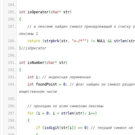
int
 isOperator
(
char
*
 str
)
{
// в лексеме найден символ принадлежащий к списку о
лексемы 1
return
(
strpbrk
(
str
,
"+-/*^"
)
!=
 NULL 
&&
strlen
(
str
}
//isOperator
int
 isNumber
(
char
*
 str
)
{
int
 i
;
// индексная переменная
int
 foundPoint 
=
0
;
// флаг найден ли символ раздел
вещественном числе
// проходим по всем символам лексемы
for
(
i 
=
0
;
 i 
<
strlen
(
str
)
;
 i
++
)
{
if
(
isdigit
(
str
[
i
]
)
==
0
)
// текущий символ не 