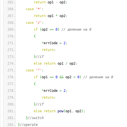
return
 op1 
-
 op2
;
case
'*'
:
return
 op1 
*
 op2
;
case
'/'
:
if
(
op2 
==
0
)
// деление на 0
{
*
errCode 
=
2
;
return
;
}
//if
else
return
 op1 
/
 op2
;
case
'^'
:
if
(
op1 
==
0
&&
 op2 
<
0
)
// деление на 0
{
*
errCode 
=
2
;
return
;
}
//if
else
return
pow
(
op1
,
 op2
)
;
}
//switch
}
//operate