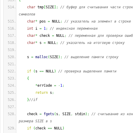
{
char
 tmp
[
SIZE
]
;
// буфер для считывания части строк
символов
char
*
 pos 
=
 NULL
;
// указатель на элемент в строке
int
 i 
=
1
;
// индексная переменная
char
*
 check 
=
 NULL
;
// переменная для проверки ошиб
char
*
 s 
=
 NULL
;
// указатель на итоговую строку
    s 
=
malloc
(
SIZE
)
;
// выделение памяти строку
if
(
s 
==
 NULL
)
// проверка выделения памяти
{
*
errCode 
=
-
1
;
return
 s
;
}
//if
    check 
=
fgets
(
s
,
 SIZE
,
 stdin
)
;
// считывание из кон
размера SIZE в s
if
(
check 
==
 NULL
)