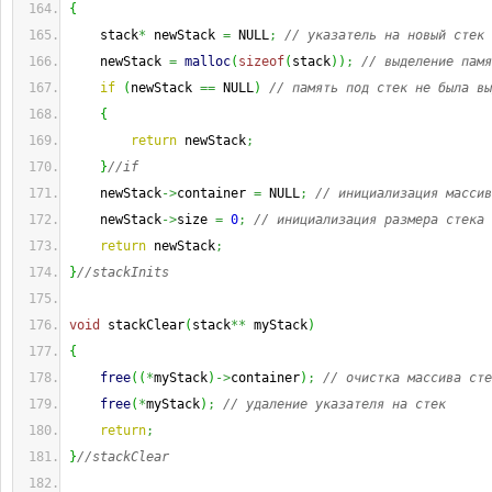
{
    stack
*
 newStack 
=
 NULL
;
// указатель на новый стек
    newStack 
=
malloc
(
sizeof
(
stack
)
)
;
// выделение памя
if
(
newStack 
==
 NULL
)
// память под стек не была вы
{
return
 newStack
;
}
//if
    newStack
->
container 
=
 NULL
;
// инициализация массив
    newStack
->
size 
=
0
;
// инициализация размера стека
return
 newStack
;
}
//stackInits
void
 stackClear
(
stack
**
 myStack
)
{
free
(
(
*
myStack
)
->
container
)
;
// очистка массива сте
free
(
*
myStack
)
;
// удаление указателя на стек
return
;
}
//stackClear