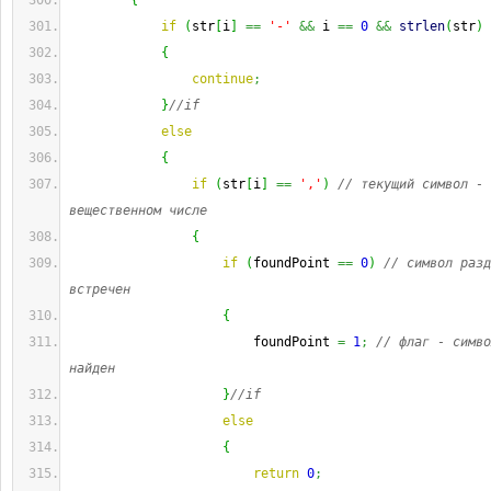
{
if
(
str
[
i
]
==
'-'
&&
 i 
==
0
&&
strlen
(
str
)
{
continue
;
}
//if
else
{
if
(
str
[
i
]
==
','
)
// текущий символ - 
вещественном числе
{
if
(
foundPoint 
==
0
)
// символ разд
встречен
{
                        foundPoint 
=
1
;
// флаг - симво
найден
}
//if
else
{
return
0
;