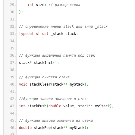
int
 size
;
// размер стека
}
;
// определение имени stack для типа _stack
typedef
struct
 _stack stack
;
// функция выделения памяти под стек
stack
*
 stackInit
(
)
;
// функция очистки стека
void
 stackClear
(
stack
**
 myStack
)
;
//функция записи значения в стек
int
 stackPush
(
double
 value
,
 stack
**
 myStack
)
;
// функция вывода элемента из стека
double
 stackPop
(
stack
**
 myStack
)
;