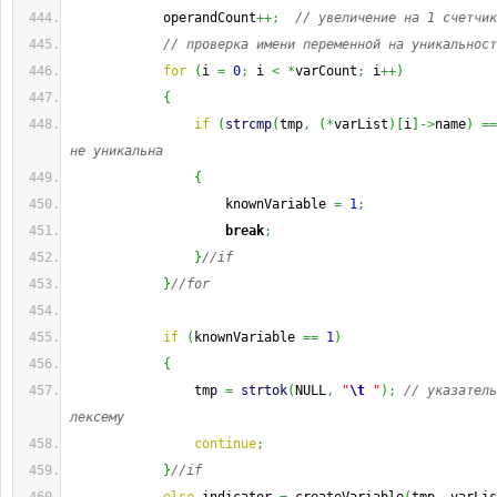
            operandCount
++;
// увеличение на 1 счетчик
// проверка имени переменной на уникальност
for
(
i 
=
0
;
 i 
<
*
varCount
;
 i
++
)
{
if
(
strcmp
(
tmp
,
(
*
varList
)
[
i
]
->
name
)
==
не уникальна
{
                    knownVariable 
=
1
;
break
;
}
//if
}
//for
if
(
knownVariable 
==
1
)
{
                tmp 
=
strtok
(
NULL
,
"
\t
 "
)
;
// указатель
лексему
continue
;
}
//if