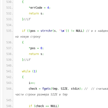
{
*
errCode 
=
4
;
return
 s
;
}
//if
if
(
(
pos 
=
strrchr
(
s
,
'
\n
'
)
)
!=
 NULL
)
// в s найден
на новую строку
{
*
pos 
=
0
;
return
 s
;
}
//if
while
(
1
)
{
        i
++;
        check 
=
fgets
(
tmp
,
 SIZE
,
 stdin
)
;
//  // считыва
части строки размера SIZE в tmp
if
(
check 
==
 NULL
)