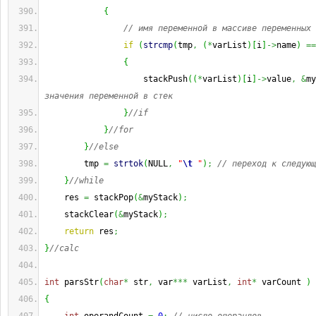
{
// имя переменной в массиве переменных 
if
(
strcmp
(
tmp
,
(
*
varList
)
[
i
]
->
name
)
==
{
                    stackPush
(
(
*
varList
)
[
i
]
->
value
,
&
my
значения переменной в стек
}
//if
}
//for
}
//else
        tmp 
=
strtok
(
NULL
,
"
\t
 "
)
;
// переход к следующ
}
//while
    res 
=
 stackPop
(
&
myStack
)
;
    stackClear
(
&
myStack
)
;
return
 res
;
}
//calc
int
 parsStr
(
char
*
 str
,
 var
***
 varList
,
int
*
 varCount 
)
{