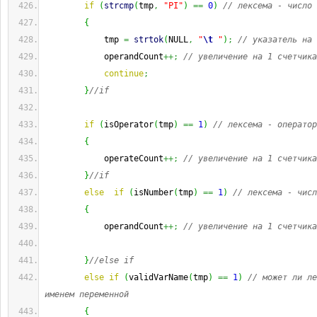
if
(
strcmp
(
tmp
,
"PI"
)
==
0
)
// лексема - число 
{
            tmp 
=
strtok
(
NULL
,
"
\t
 "
)
;
// указатель на 
            operandCount
++;
// увеличение на 1 счетчика
continue
;
}
//if
if
(
isOperator
(
tmp
)
==
1
)
// лексема - оператор
{
            operateCount
++;
// увеличение на 1 счетчика
}
//if
else
if
(
isNumber
(
tmp
)
==
1
)
// лексема - числ
{
            operandCount
++;
// увеличение на 1 счетчика
}
//else if
else
if
(
validVarName
(
tmp
)
==
1
)
// может ли ле
именем переменной
{