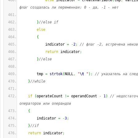
else
 indicator 
=
 createVariable
(
tmp
,
 varLis
флаг создалась ли переменная: 0 - да, -1 - нет
}
//else if
else
{
            indicator 
=
-
2
;
// флаг -2, встречена неизв
return
 indicator
;
}
//else
        tmp 
=
strtok
(
NULL
,
"
\t
 "
)
;
// указатель на след
}
//while
if
(
operateCount 
!=
 operandCount 
-
1
)
// недостаточ
операторов или операндов
{
        indicator 
=
-
3
;
}
//if
return
 indicator
;