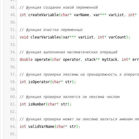
// функция создания новой переменной
int
 createVariable
(
char
*
 varName
,
 var
***
 varList
,
int
*
 
// функция очистки переменных
void
 clearVariables
(
var
***
 varList
,
int
*
 varCount
)
;
// функция выполнения математических операций
double
 operate
(
char
 operator
,
 stack
**
 myStack
,
int
*
 err
// функция проверки лексемы на принадлежность к операто
int
 isOperator
(
char
*
 str
)
;
// функция проверки является ли лексема числом
int
 isNumber
(
char
*
 str
)
;
// функция проверки может ли лексема являться именем пе
int
 validVarName
(
char
*
 str
)
;