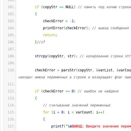
if
(
copyStr 
==
 NULL
)
// память под копию строки
{
            checkError 
=
-
1
;
            printError
(
checkError
)
;
// вывод сообщения 
return
;
}
//if
strcpy
(
copyStr
,
 str
)
;
// копирование строки str
        checkError 
=
 parsStr
(
copyStr
,
&
varList
,
&
varCou
находит имена переменных в строке и возвращает флаг оши
if
(
checkError 
==
0
)
// ошибок не найдено
{
// считывание значений переменных
for
(
i 
=
0
;
 i 
<
 varCount
;
 i
++
)
{
printf
(
"
\n
ВЫВОД: Введите значение перем