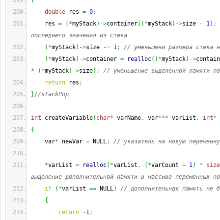
{
double
 res 
=
0
;
    res 
=
(
*
myStack
)
->
container
[
(
*
myStack
)
->
size 
-
1
]
;
последнего значения из стека
(
*
myStack
)
->
size 
-=
1
;
// уменьшени размера стека н
(
*
myStack
)
->
container 
=
realloc
(
(
*
myStack
)
->
contain
*
(
*
myStack
)
->
size
)
;
// уменьшение выделенной памяти по
return
 res
;
}
//stackPop
int
 createVariable
(
char
*
 varName
,
 var
***
 varList
,
int
*
 
{
    var
*
 newVar 
=
 NULL
;
// указатель на новую переменну
*
varList 
=
realloc
(
*
varList
,
(
*
varCount 
+
1
)
*
size
выделение дополнительной памяти в массиве переменных по
if
(
*
varList 
==
 NULL
)
// дополнительная память не б
{
return
-
1
;