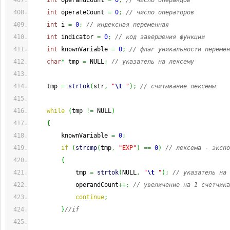
int
 operandCount 
=
0
;
// число операндов
int
 operateCount 
=
0
;
// число операторов
int
 i 
=
0
;
// индексная переменная
int
 indicator 
=
0
;
// код завершения функции
int
 knownVariable 
=
0
;
// флаг уникальности перемен
char
*
 tmp 
=
 NULL
;
// указатель на лексему
    tmp 
=
strtok
(
str
,
"
\t
 "
)
;
// считывание лексемы
while
(
tmp 
!=
 NULL
)
{
        knownVariable 
=
0
;
if
(
strcmp
(
tmp
,
"EXP"
)
==
0
)
// лексема - экспо
{
            tmp 
=
strtok
(
NULL
,
"
\t
 "
)
;
// указатель на 
            operandCount
++;
// увеличение на 1 счетчика
continue
;
}
//if