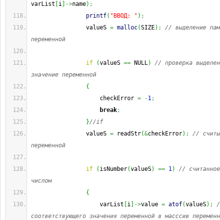
varList
[
i
]
->
name
)
;
printf
(
"ВВОД: "
)
;
                valueS 
=
malloc
(
SIZE
)
;
// выделение пам
переменной
if
(
valueS 
==
 NULL
)
// проверка выделен
значение переменной
{
                    checkError 
=
-
1
;
break
;
}
//if
                valueS 
=
 readStr
(
&
checkError
)
;
// считы
переменной
if
(
isNumber
(
valueS
)
==
1
)
// считанное
числом
{
                    varList
[
i
]
->
value 
=
atof
(
valueS
)
;
/
соответствующего значения переменной в масссив переменн