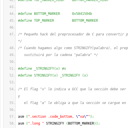
#define TOP_MARKER_HIGH    BOTTOM_MARKER_HIGH
#define BOTTOM_MARKER      0x5841504b
#define TOP_MARKER         BOTTOM_MARKER
/* Pequeño hack del preprocesador de C para convertir p
*/
/* Cuando hagamos algo como STRINGIFY(palabra), el prep
   sustituirá por la cadena "palabra" */
#define _STRINGIFY(x) #x
#define STRINGIFY(x) _STRINGIFY (x) 
/* El flag "x" le indica a GCC que la sección debe ser 
y
   el flag "a" le obliga a que la sección se cargue en 
asm 
(
".section .code_bottom, 
\"
xa
\"
"
)
;
asm 
(
".long "
 STRINGIFY 
(
BOTTOM_MARKER
)
)
;