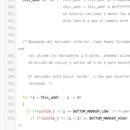
  this_addr 
&=
 ~
3
;
/* this_addr = this_addr & ~3 equiva
                      this_addr = this_addr & 0xfffffff
                      en binario con todo 1 menos los d
                      esto fuerza a que el número esté 
/* Búsqueda del marcador inferior. Como hemos forzado
que
     dirección de inicio y saltar de 4 en 4 para encont
     El marcador está hacia "atrás", o sea que recorrer
     restando. */
for
(
i 
=
 this_addr
;
;
 i 
-=
4
)
{
if
(
*
(
uint16_t
*
)
 i 
==
 BOTTOM_MARKER_LOW
)
/* Primer
if
(
*
(
uint16_t
*
)
(
i 
+
2
)
==
 BOTTOM_MARKER_HIGH
)
*/