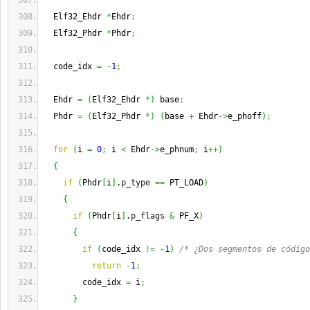
  Elf32_Ehdr 
*
Ehdr
;
  Elf32_Phdr 
*
Phdr
;
  code_idx 
=
-
1
;
  Ehdr 
=
(
Elf32_Ehdr 
*
)
 base
;
  Phdr 
=
(
Elf32_Phdr 
*
)
(
base 
+
 Ehdr
->
e_phoff
)
;
for
(
i 
=
0
;
 i 
<
 Ehdr
->
e_phnum
;
 i
++
)
{
if
(
Phdr
[
i
]
.
p_type
==
 PT_LOAD
)
{
if
(
Phdr
[
i
]
.
p_flags
&
 PF_X
)
{
if
(
code_idx 
!=
-
1
)
/* ¿Dos segmentos de código
return
-
1
;
        code_idx 
=
 i
;
}