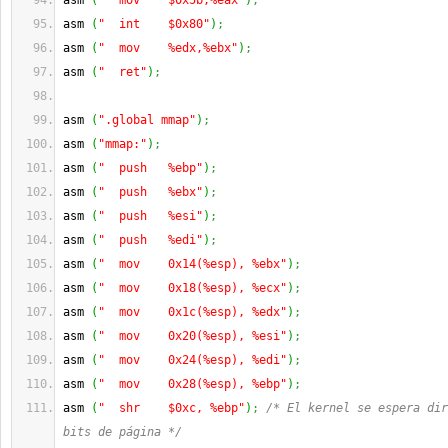
asm 
(
"  mov    $0x5b,%eax"
)
;
asm 
(
"  int    $0x80"
)
;
asm 
(
"  mov    %edx,%ebx"
)
;
asm 
(
"  ret"
)
;
asm 
(
".global mmap"
)
;
asm 
(
"mmap:"
)
;
asm 
(
"  push   %ebp"
)
;
asm 
(
"  push   %ebx"
)
;
asm 
(
"  push   %esi"
)
;
asm 
(
"  push   %edi"
)
;
asm 
(
"  mov    0x14(%esp), %ebx"
)
;
asm 
(
"  mov    0x18(%esp), %ecx"
)
;
asm 
(
"  mov    0x1c(%esp), %edx"
)
;
asm 
(
"  mov    0x20(%esp), %esi"
)
;
asm 
(
"  mov    0x24(%esp), %edi"
)
;
asm 
(
"  mov    0x28(%esp), %ebp"
)
;
asm 
(
"  shr    $0xc, %ebp"
)
;
/* El kernel se espera dir
bits de página */