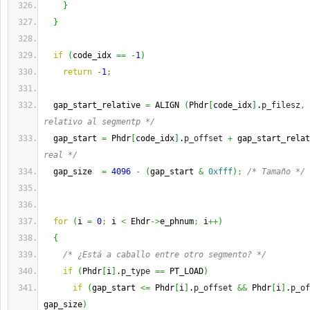
}
}
if
(
code_idx 
==
-
1
)
return
-
1
;
  gap_start_relative 
=
 ALIGN 
(
Phdr
[
code_idx
]
.
p_filesz
,
relativo al segmentp */
  gap_start 
=
 Phdr
[
code_idx
]
.
p_offset
+
 gap_start_relat
real */
  gap_size  
=
4096
-
(
gap_start 
&
0xfff
)
;
/* Tamaño */
for
(
i 
=
0
;
 i 
<
 Ehdr
->
e_phnum
;
 i
++
)
{
/* ¿Está a caballo entre otro segmento? */
if
(
Phdr
[
i
]
.
p_type
==
 PT_LOAD
)
if
(
gap_start 
<=
 Phdr
[
i
]
.
p_offset
&&
 Phdr
[
i
]
.
p_of
gap_size
)