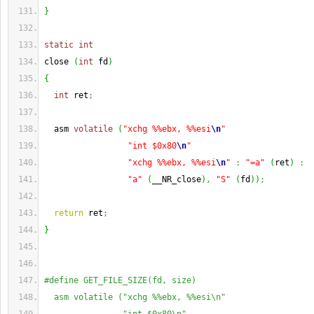
}
static
int
close 
(
int
 fd
)
{
int
 ret
;
  asm 
volatile
(
"xchg %%ebx, %%esi
\n
"
"int $0x80
\n
"
"xchg %%ebx, %%esi
\n
"
:
"=a"
(
ret
)
:
"a"
(
__NR_close
)
,
"S"
(
fd
)
)
;
return
 ret
;
}
#define GET_FILE_SIZE(fd, size)                        
  asm volatile ("xchg %%ebx, %%esi\n"                  