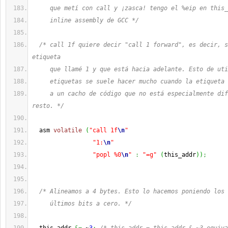
     que metí con call y ¡zasca! tengo el %eip en this_
     inline assembly de GCC */
/* call 1f quiere decir "call 1 forward", es decir, s
etiqueta
     que llamé 1 y que está hacia adelante. Esto de uti
     etiquetas se suele hacer mucho cuando la etiqueta 
     a un cacho de código que no está especialmente dif
resto. */
  asm 
volatile
(
"call 1f
\n
"
"1:
\n
"
"popl %0
\n
"
:
"=g"
(
this_addr
)
)
;
/* Alineamos a 4 bytes. Esto lo hacemos poniendo los 
     últimos bits a cero. */