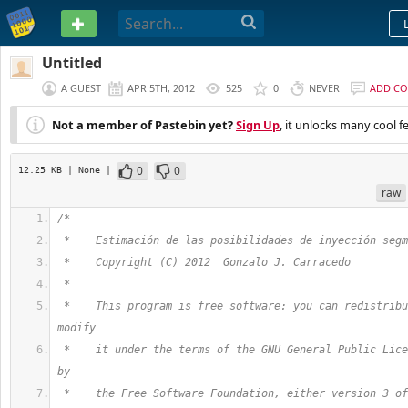
PASTEBIN
Untitled
A GUEST
APR 5TH, 2012
525
0
NEVER
ADD C
Not a member of Pastebin yet?
Sign Up
, it unlocks many cool f
0
0
12.25 KB
| None
|
raw
/*
 *    Estimación de las posibilidades de inyección segm
 *    Copyright (C) 2012  Gonzalo J. Carracedo
 *
 *    This program is free software: you can redistribu
modify
 *    it under the terms of the GNU General Public Lice
by
 *    the Free Software Foundation, either version 3 of