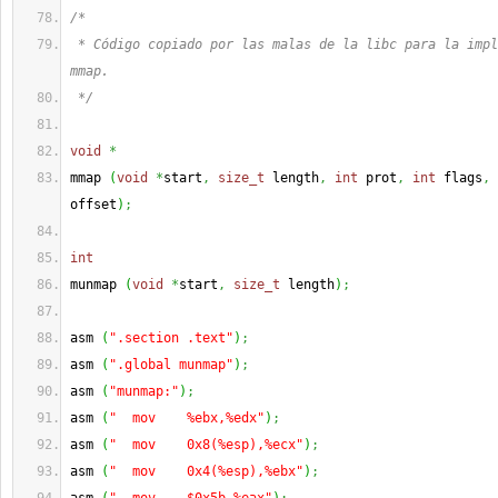
/*
 * Código copiado por las malas de la libc para la impl
mmap.
 */
void
*
mmap 
(
void
*
start
,
size_t
 length
,
int
 prot
,
int
 flags
,
offset
)
;
int
munmap 
(
void
*
start
,
size_t
 length
)
;
asm 
(
".section .text"
)
;
asm 
(
".global munmap"
)
;
asm 
(
"munmap:"
)
;
asm 
(
"  mov    %ebx,%edx"
)
;
asm 
(
"  mov    0x8(%esp),%ecx"
)
;
asm 
(
"  mov    0x4(%esp),%ebx"
)
;