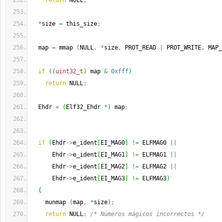
return
 NULL
;
*
size 
=
 this_size
;
  map 
=
 mmap 
(
NULL
,
*
size
,
 PROT_READ 
|
 PROT_WRITE
,
 MAP_
if
(
(
uint32_t
)
 map 
&
0xfff
)
return
 NULL
;
  Ehdr 
=
(
Elf32_Ehdr 
*
)
 map
;
if
(
Ehdr
->
e_ident
[
EI_MAG0
]
!=
 ELFMAG0 
||
      Ehdr
->
e_ident
[
EI_MAG1
]
!=
 ELFMAG1 
||
      Ehdr
->
e_ident
[
EI_MAG2
]
!=
 ELFMAG2 
||
      Ehdr
->
e_ident
[
EI_MAG3
]
!=
 ELFMAG3
)
{
    munmap 
(
map
,
*
size
)
;
return
 NULL
;
/* Números mágicos incorrectos */