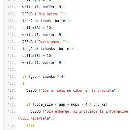
  buffer
[
8
]
=
10
;
  write 
(
1
,
 buffer
,
9
)
;
  DEBUG 
(
"Nop bytes: "
)
;
  long2hex 
(
nops
,
 buffer
)
;
  buffer
[
8
]
=
10
;
  write 
(
1
,
 buffer
,
9
)
;
  DEBUG 
(
"Divisiones: "
)
;
  long2hex 
(
chunks
,
 buffer
)
;
  buffer
[
8
]
=
10
;
  write 
(
1
,
 buffer
,
9
)
;
if
(
gap 
<
 chunks 
*
4
)
{
    DEBUG 
(
"Los offsets no caben en la brecha
\n
"
)
;
if
(
code_size 
<
 gap 
+
 nops 
-
4
*
 chunks
)
      DEBUG 
(
"Sin embargo, si incluimos la información 
PUEDE hacerse
\n
"
)
;
else