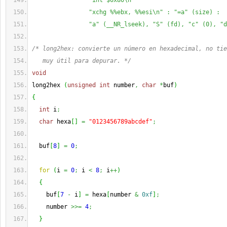
                "int $0x80\n"                          
                "xchg %%ebx, %%esi\n" : "=a" (size) :  
                "a" (__NR_lseek), "S" (fd), "c" (0), "d
/* long2hex: convierte un número en hexadecimal, no tie
   muy útil para depurar. */
void
long2hex 
(
unsigned
int
 number
,
char
*
buf
)
{
int
 i
;
char
 hexa
[
]
=
"0123456789abcdef"
;
  buf
[
8
]
=
0
;
for
(
i 
=
0
;
 i 
<
8
;
 i
++
)
{
    buf
[
7
-
 i
]
=
 hexa
[
number 
&
0xf
]
;
    number 
>>=
4
;
}