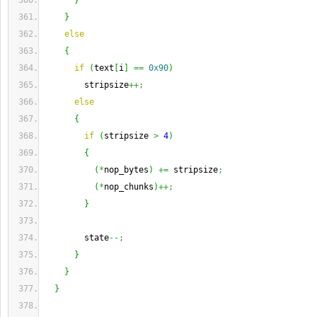
}
}
else
{
if
(
text
[
i
]
==
0x90
)
        stripsize
++;
else
{
if
(
stripsize 
>
4
)
{
(
*
nop_bytes
)
+=
 stripsize
;
(
*
nop_chunks
)
++;
}
        state
--;
}
}
}