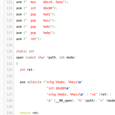
asm 
(
"  mov    $0xc0, %eax"
)
;
asm 
(
"  int    $0x80"
)
;
asm 
(
"  pop    %edi"
)
;
asm 
(
"  pop    %esi"
)
;
asm 
(
"  pop    %ebx"
)
;
asm 
(
"  pop    %ebp"
)
;
asm 
(
"  ret"
)
;
static
int
open 
(
const
char
*
path
,
int
 mode
)
{
int
 ret
;
  asm 
volatile
(
"xchg %%ebx, %%esi
\n
"
"int $0x80
\n
"
"xchg %%ebx, %%esi
\n
"
:
"=a"
(
ret
)
:
"a"
(
__NR_open
)
,
"S"
(
path
)
,
"c"
(
mode
return
 ret
;