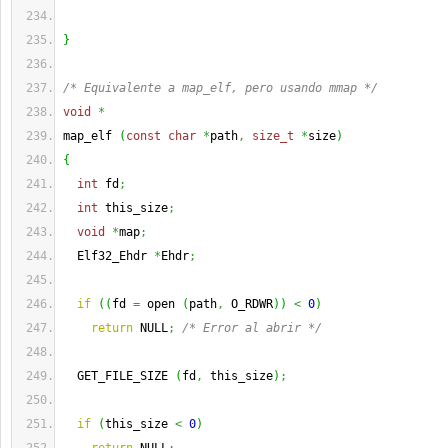
}
/* Equivalente a map_elf, pero usando mmap */
void
*
map_elf 
(
const
char
*
path
,
size_t
*
size
)
{
int
 fd
;
int
 this_size
;
void
*
map
;
  Elf32_Ehdr 
*
Ehdr
;
if
(
(
fd 
=
 open 
(
path
,
 O_RDWR
)
)
<
0
)
return
 NULL
;
/* Error al abrir */
  GET_FILE_SIZE 
(
fd
,
 this_size
)
;
if
(
this_size 
<
0
)