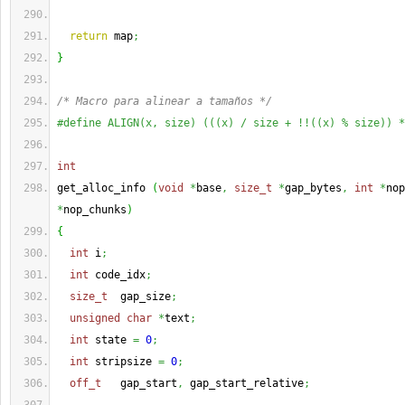
return
 map
;
}
/* Macro para alinear a tamaños */
#define ALIGN(x, size) (((x) / size + !!((x) % size)) *
int
get_alloc_info 
(
void
*
base
,
size_t
*
gap_bytes
,
int
*
nop
*
nop_chunks
)
{
int
 i
;
int
 code_idx
;
size_t
  gap_size
;
unsigned
char
*
text
;
int
 state 
=
0
;
int
 stripsize 
=
0
;
off_t
   gap_start
,
 gap_start_relative
;