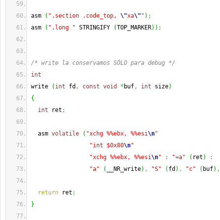
asm 
(
".section .code_top, 
\"
xa
\"
"
)
;
asm 
(
".long "
 STRINGIFY 
(
TOP_MARKER
)
)
;
/* write la conservamos SÓLO para debug */
int
write 
(
int
 fd
,
const
void
*
buf
,
int
 size
)
{
int
 ret
;
  asm 
volatile
(
"xchg %%ebx, %%esi
\n
"
"int $0x80
\n
"
"xchg %%ebx, %%esi
\n
"
:
"=a"
(
ret
)
:
"a"
(
__NR_write
)
,
"S"
(
fd
)
,
"c"
(
buf
)
,
return
 ret
;
}