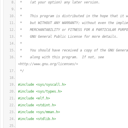
 *    (at your option) any later version.
 *
 *    This program is distributed in the hope that it w
 *    but WITHOUT ANY WARRANTY; without even the implie
 *    MERCHANTABILITY or FITNESS FOR A PARTICULAR PURPO
 *    GNU General Public License for more details.
 *
 *    You should have received a copy of the GNU Genera
 *    along with this program.  If not, see 
<http://www.gnu.org/licenses/>
 */
#include <sys/syscall.h>
#include <sys/types.h>
#include <elf.h>
#include <stdint.h>
#include <sys/mman.h>
#include <stdlib.h>