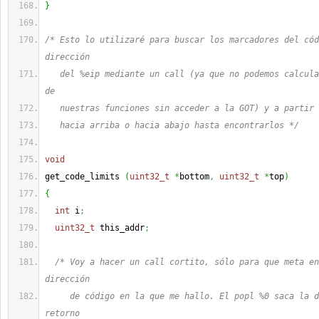
}
/* Esto lo utilizaré para buscar los marcadores del cód
dirección
   del %eip mediante un call (ya que no podemos calcula
de
   nuestras funciones sin acceder a la GOT) y a partir 
   hacia arriba o hacia abajo hasta encontrarlos */
void
get_code_limits 
(
uint32_t
*
bottom
,
uint32_t
*
top
)
{
int
 i
;
uint32_t
 this_addr
;
/* Voy a hacer un call cortito, sólo para que meta en
dirección
     de código en la que me hallo. El popl %0 saca la d
retorno