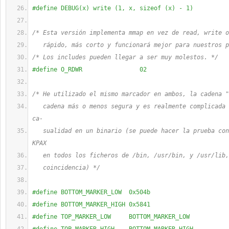
#define DEBUG(x) write (1, x, sizeof (x) - 1)
/* Esta versión implementa mmap en vez de read, write o
   rápido, más corto y funcionará mejor para nuestros p
/* Los includes pueden llegar a ser muy molestos. */
#define O_RDWR                02
/* He utilizado el mismo marcador en ambos, la cadena "
   cadena más o menos segura y es realmente complicada 
ca-
   sualidad en un binario (se puede hacer la prueba con
KPAX
   en todos los ficheros de /bin, /usr/bin, y /usr/lib,
   coincidencia) */
#define BOTTOM_MARKER_LOW  0x504b
#define BOTTOM_MARKER_HIGH 0x5841
#define TOP_MARKER_LOW     BOTTOM_MARKER_LOW