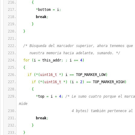
{
*
bottom 
=
 i
;
break
;
}
}
/* Búsqueda del marcador superior, ahora tenemos que 
     nuestra memoria hacia adelante, sumando. */
for
(
i 
=
 this_addr
;
;
 i 
+=
4
)
{
if
(
*
(
uint16_t
*
)
 i 
==
 TOP_MARKER_LOW
)
if
(
*
(
uint16_t
*
)
(
i 
+
2
)
==
 TOP_MARKER_HIGH
)
{
*
top 
=
 i 
+
4
;
/* Le sumo cuatro porque el marca
mide
                         4 bytes) también pertenece al 
break
;
}
}