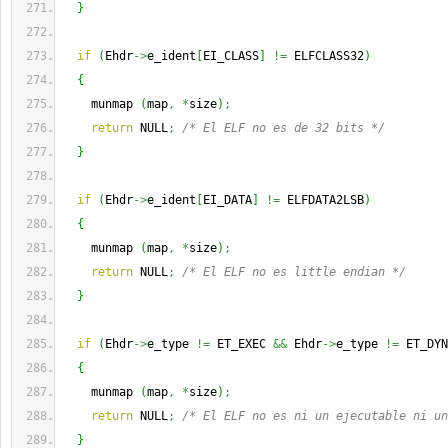
}
if
(
Ehdr
->
e_ident
[
EI_CLASS
]
!=
 ELFCLASS32
)
{
    munmap 
(
map
,
*
size
)
;
return
 NULL
;
/* El ELF no es de 32 bits */
}
if
(
Ehdr
->
e_ident
[
EI_DATA
]
!=
 ELFDATA2LSB
)
{
    munmap 
(
map
,
*
size
)
;
return
 NULL
;
/* El ELF no es little endian */
}
if
(
Ehdr
->
e_type 
!=
 ET_EXEC 
&&
 Ehdr
->
e_type 
!=
 ET_DYN
{
    munmap 
(
map
,
*
size
)
;
return
 NULL
;
/* El ELF no es ni un ejecutable ni un
}