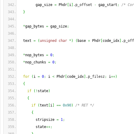
        gap_size 
=
 Phdr
[
i
]
.
p_offset
-
 gap_start
;
/* Cor
}
*
gap_bytes 
=
 gap_size
;
  text 
=
(
unsigned
char
*
)
(
base 
+
 Phdr
[
code_idx
]
.
p_off
*
nop_bytes 
=
0
;
*
nop_chunks 
=
0
;
for
(
i 
=
0
;
 i 
<
 Phdr
[
code_idx
]
.
p_filesz
;
 i
++
)
{
if
(
!
state
)
{
if
(
text
[
i
]
==
0x90
)
/* RET */
{
        stripsize 
=
1
;
        state
++;