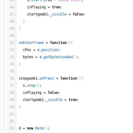
    s.
start
(
cPos 
/
1000
, 
9999
)
;
    isPlaying = 
true
;
    startgomb1.
_visible
 = 
false
;
}
}
onEnterFrame
 = 
function
(
)
{
  cPos = s.
position
;
  bytes = s.
getBytesLoaded
(
)
;
}
stopgomb1.
onPress
 = 
function
(
)
{
  s.
stop
(
)
;
  isPlaying = 
false
;
  startgomb1.
_visible
 = 
true
;
}
d = 
new
Date
(
)
;