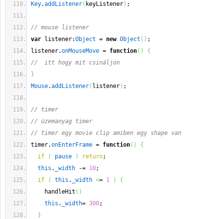
Key
.
addListener
(
keyListener
)
;
// mouse listener
var
 listener:
Object
 = 
new
Object
(
)
; 
listener.
onMouseMove
 = 
function
(
)
{
//  itt hogy mit csináljon
}
Mouse
.
addListener
(
listener
)
;
// timer 
// üzemanyag timer
// timer egy movie clip amiben egy shape van
timer.
onEnterFrame
 = 
function
(
)
{
if
(
pause
)
return
;
this
.
_width
 -= 
10
;
if
(
this
.
_width
<
= 
1
)
{
    handleHit
(
)
this
.
_width
= 
300
;
}