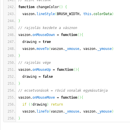
// színt valtunk
function
 changeColor
(
)
{
  vaszon.
lineStyle
(
BRUSH_WIDTH, 
this
.
colorData
)
}
// rajzolás kezdete a vásznon
vaszon.
onMouseDown
 = 
function
(
)
{
  drawing = 
true
  vaszon.
moveTo
(
vaszon.
_xmouse
, vaszon.
_ymouse
)
}
// rajzolás vége
vaszon.
onMouseUp
 = 
function
(
)
{
  drawing = 
false
}
// ecsetvonások = rövid vonalak egymásutánja
vaszon.
onMouseMove
 = 
function
(
)
{
if
(
!
drawing
)
return
  vaszon.
lineTo
(
vaszon.
_xmouse
, vaszon.
_ymouse
)
}