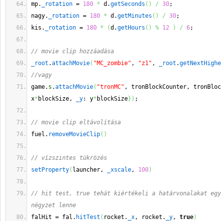
mp.
_rotation
 = 
180
*
 d.
getSeconds
(
)
/
30
;
nagy.
_rotation
 = 
180
*
 d.
getMinutes
(
)
/
30
;
kis.
_rotation
 = 
180
*
(
d.
getHours
(
)
%
12
)
/
6
;
// movie clip hozzáadása
_root
.
attachMovie
(
"MC_zombie"
, 
"z1"
, 
_root
.
getNextHighe
//vagy
game.
s
.
attachMovie
(
"tronMC"
, tronBlockCounter, tronBloc
x
*
blockSize, 
_y
: y
*
blockSize
}
)
;
// movie clip eltávolítása
fuel.
removeMovieClip
(
)
// vízszintes tükrözés
setProperty
(
launcher, 
_xscale
, 
100
)
// hit test, true tehát kiértékeli a határvonalakat egy
négyzet lenne
falHit = fal.
hitTest
(
rocket.
_x
, rocket.
_y
, 
true
)