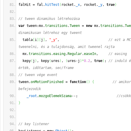
falHit = fal.
hitTest
(
rocket.
_x
, rocket.
_y
, 
true
)
// tween dinamikus létrehozása
var
 tween:mx.
transitions
.
Tween
 = 
new
 mx.
transitions
.
Twe
dinamikusan létrehoz egy tweent
  tabla
[
i
]
[
j
]
, 
"_y"
,                        
// ezt a MC
tweenelni, és a tulajdonság, amit tweenel rajta
  mx.
transitions
.
easing
.
Regular
.
easeIn
,     
// easing
  kepy
(
j
)
, kepy
(
ures
)
, 
(
ures-j
)
*
0.2
, 
true
)
; 
// induló é
érték, időtartam, sec/frame
// tween vége event
tween.
onMotionFinished
 = 
function
(
)
{
// amikor
befejezodik
_root
.
mozgoElemekSzama
--;                   
//csökk
}
// key listener