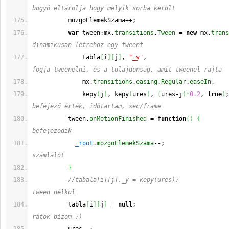
bogyó eltárolja hogy melyik sorba került
          mozgoElemekSzama++;
var
 tween:mx.
transitions
.
Tween
 = 
new
 mx.
trans
dinamikusan létrehoz egy tweent
              tabla
[
i
]
[
j
]
, 
"_y"
,                       
fogja tweenelni, és a tulajdonság, amit tweenel rajta
              mx.
transitions
.
easing
.
Regular
.
easeIn
,    
              kepy
(
j
)
, kepy
(
ures
)
, 
(
ures-j
)
*
0.2
, 
true
)
;
befejező érték, időtartam, sec/frame
          tween.
onMotionFinished
 = 
function
(
)
{
befejezodik
_root
.
mozgoElemekSzama
--;                  
számlálót
}
//tabala[i][j]._y = kepy(ures);              
tween nélkül
          tabla
[
i
]
[
j
]
 = 
null
;                          
rátok bízom :)