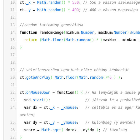
ct.
_x
 = 
Math
.
random
(
)
*
550
; 
// 550 a vászon szélessége
ct.
_y
 = 
Math
.
random
(
)
*
400
; 
// 400 a vászon magassága
//random tartomány generálása
function
 randomRange
(
minNum:
Number
, maxNum:
Number
)
:
Numb
return
(
Math
.
floor
(
Math
.
random
(
)
*
(
maxNum - minNum +
}
// véletlenszerűen ugorjunk előre néhány képkockát
ct.
gotoAndPlay
(
Math
.
floor
(
Math
.
random
(
)
*
6
)
)
; 
ct.
onMouseDown
 = 
function
(
)
{
// Ha lenyomják a mouse g
  snd.
start
(
)
;                
// játszuk le a puskalövé
var
 dx = ct.
_x
 - 
_xmouse
;   
// céltábla és az egér kü
mentén)
var
 dy = ct.
_y
 - 
_ymouse
;   
// különbség (y mentén)
  score = 
Math
.
sqrt
(
 dx
*
dx + dy
*
dy 
)
; 
// távolság
}