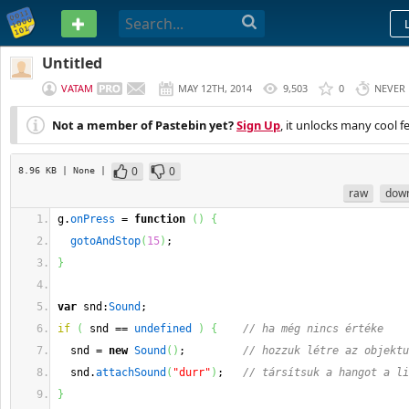
PASTEBIN
Untitled
VATAM
MAY 12TH, 2014
9,503
0
NEVER
Not a member of Pastebin yet?
Sign Up
, it unlocks many cool f
0
0
8.96 KB
| None
|
raw
dow
g.
onPress
 = 
function
(
)
{
gotoAndStop
(
15
)
;
}
var
 snd:
Sound
;
if
(
 snd == 
undefined
)
{
// ha még nincs értéke
  snd = 
new
Sound
(
)
;         
// hozzuk létre az objektu
  snd.
attachSound
(
"durr"
)
;   
// társítsuk a hangot a li
}