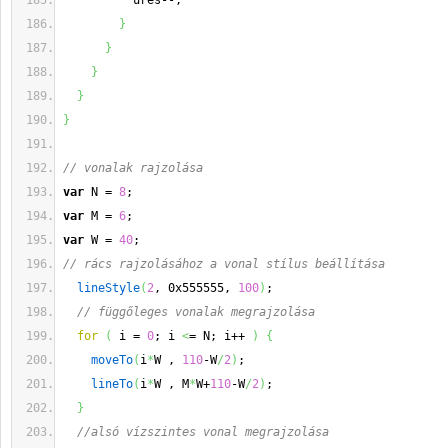
          ures--;
}
}
}
}
}
// vonalak rajzolása
var
 N = 
8
;
var
 M = 
6
;
var
 W = 
40
;
// rács rajzolásához a vonal stílus beállítása
lineStyle
(
2
, 0x555555, 
100
)
;
// függőleges vonalak megrajzolása
for
(
 i = 
0
; i 
<
= N; i++ 
)
{
moveTo
(
i
*
W , 
110
-W
/
2
)
;
lineTo
(
i
*
W , M
*
W+
110
-W
/
2
)
;
}
//alsó vízszintes vonal megrajzolása