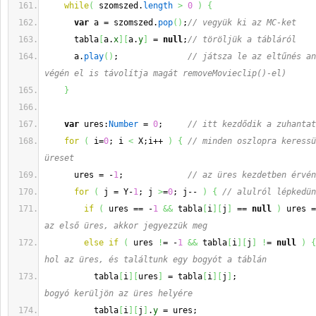
while
(
 szomszed.
length
>
0
)
{
var
 a = szomszed.
pop
(
)
;
// vegyük ki az MC-ket
      tabla
[
a.
x
]
[
a.
y
]
 = 
null
;
// töröljük a tábláról
      a.
play
(
)
;              
// játsza le az eltűnés an
végén el is távolítja magát removeMovieclip()-el)
}
var
 ures:
Number
 = 
0
;     
// itt kezdődik a zuhantat
for
(
 i=
0
; i 
<
 X;i++ 
)
{
// minden oszlopra keressü
üreset
      ures = -
1
;             
// az üres kezdetben érvén
for
(
 j = Y-
1
; j 
>
=
0
; j-- 
)
{
// alulról lépkedün
if
(
 ures == -
1
&&
 tabla
[
i
]
[
j
]
 == 
null
)
 ures =
az első üres, akkor jegyezzük meg
else
if
(
 ures 
!
= -
1
&&
 tabla
[
i
]
[
j
]
!
= 
null
)
{
hol az üres, és találtunk egy bogyót a táblán
          tabla
[
i
]
[
ures
]
 = tabla
[
i
]
[
j
]
;                
bogyó kerüljön az üres helyére
          tabla
[
i
]
[
j
]
.
y
 = ures;                        