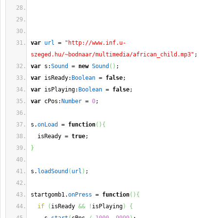
var
url
 = 
"http://www.inf.u-
szeged.hu/~bodnaar/multimedia/african_child.mp3"
;
var
 s:
Sound
 = 
new
Sound
(
)
;
var
 isReady:
Boolean
 = 
false
;
var
 isPlaying:
Boolean
 = 
false
;
var
 cPos:
Number
 = 
0
;
s.
onLoad
 = 
function
(
)
{
  isReady = 
true
;
}
s.
loadSound
(
url
)
;
startgomb1.
onPress
 = 
function
(
)
{
if
(
isReady 
&&
!
isPlaying
)
{