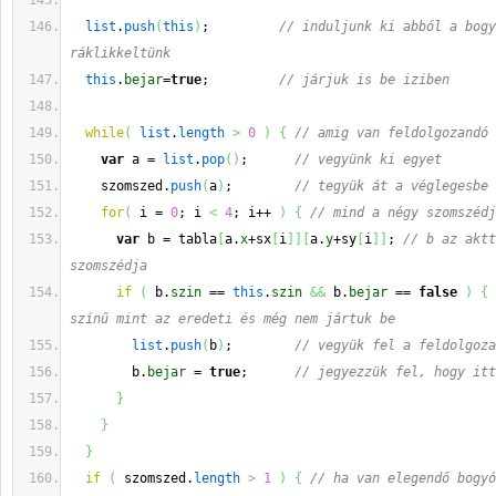
list
.
push
(
this
)
;         
// induljunk ki abból a bogy
ráklikkeltünk
this
.
bejar
=
true
;         
// járjuk is be iziben
while
(
list
.
length
>
0
)
{
// amig van feldolgozandó 
var
 a = 
list
.
pop
(
)
;      
// vegyünk ki egyet
    szomszed.
push
(
a
)
;        
// tegyük át a véglegesbe
for
(
 i = 
0
; i 
<
4
; i++ 
)
{
// mind a négy szomszédj
var
 b = tabla
[
a.
x
+sx
[
i
]
]
[
a.
y
+sy
[
i
]
]
; 
// b az aktt
szomszédja
if
(
 b.
szin
 == 
this
.
szin
&&
 b.
bejar
 == 
false
)
{
színű mint az eredeti és még nem jártuk be
list
.
push
(
b
)
;        
// vegyük fel a feldolgoza
        b.
bejar
 = 
true
;      
// jegyezzük fel, hogy itt
}
}
}
if
(
 szomszed.
length
>
1
)
{
// ha van elegendő bogyó