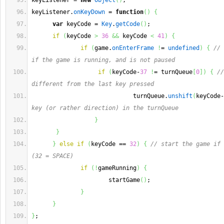
keyListener = 
new
Object
(
)
;
keyListener.
onKeyDown
 = 
function
(
)
{
var
 keyCode = 
Key
.
getCode
(
)
;
if
(
keyCode 
>
36
&&
 keyCode 
<
41
)
{
if
(
game.
onEnterFrame
!
= 
undefined
)
{
// 
if the game is running, and is not paused
if
(
keyCode-
37
!
= turnQueue
[
0
]
)
{
//
different from the last key pressed
                             turnQueue.
unshift
(
keyCode-
key (or rather direction) in the turnQueue
}
}
}
else
if
(
keyCode == 
32
)
{
// start the game if 
(32 = SPACE)
if
(
!
gameRunning
)
{
                      startGame
(
)
;
}
}
}
;