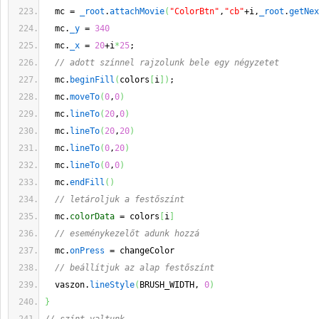
  mc = 
_root
.
attachMovie
(
"ColorBtn"
,
"cb"
+i,
_root
.
getNex
  mc.
_y
 = 
340
  mc.
_x
 = 
20
+i
*
25
;
// adott színnel rajzolunk bele egy négyzetet
  mc.
beginFill
(
colors
[
i
]
)
;
  mc.
moveTo
(
0
,
0
)
  mc.
lineTo
(
20
,
0
)
  mc.
lineTo
(
20
,
20
)
  mc.
lineTo
(
0
,
20
)
  mc.
lineTo
(
0
,
0
)
  mc.
endFill
(
)
// letároljuk a festőszínt
  mc.
colorData
 = colors
[
i
]
// eseménykezelőt adunk hozzá
  mc.
onPress
 = changeColor
// beállítjuk az alap festőszínt
  vaszon.
lineStyle
(
BRUSH_WIDTH, 
0
)
}