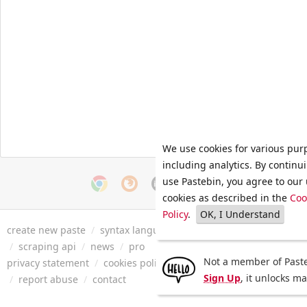
We use cookies for various pur
including analytics. By continu
use Pastebin, you agree to our 
cookies as described in the
Coo
Policy
.
OK, I Understand
create new paste
/
syntax languages
/
archive
/
faq
/
tools
/
/
scraping api
/
news
/
pro
Not a member of Paste
privacy statement
/
cookies policy
/
terms of service
/
security 
Sign Up
, it unlocks m
/
report abuse
/
contact