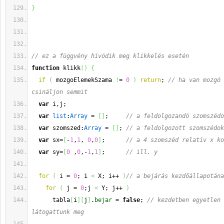
}
// ez a függvény hívódik meg klikkelés esetén
function
 klikk
(
)
{
if
(
 mozgoElemekSzama 
!
= 
0
)
return
; 
// ha van mozgó 
csináljon semmit
var
 i,j;
var
list
:
Array
 = 
[
]
;     
// a feldolgozandó szomszédo
var
 szomszed:
Array
 = 
[
]
; 
// a feldolgozott szomszédok
var
 sx=
[
-
1
,
1
, 
0
,
0
]
;      
// a 4 szomszéd relatív x ko
var
 sy=
[
0
 ,
0
,-
1
,
1
]
;      
// ill. y 
for
(
 i = 
0
; i 
<
 X; i++ 
)
// a bejárás kezdőállapotána
for
(
 j = 
0
;j 
<
 Y; j++ 
)
      tabla
[
i
]
[
j
]
.
bejar
 = 
false
; 
// kezdetben egyetlen 
látogattunk meg