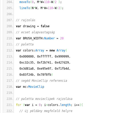
moveTo
(
0
, M
*
W+
110
-W
/
2
)
;
lineTo
(
N
*
W, M
*
W+
110
-W
/
2
)
;
// rajzolás
var
 drawing = 
false
// ecset alapvastagság
var
 BRUSH_WIDTH:
Number
 = 
20
// paletta
var
 colors:
Array
 = 
new
Array
(
  0x000000, 0xffffff, 0x999999, 
  0xc32c35, 0xf2b741, 0x427d29, 
  0x3d81a8, 0xe95e97, 0xf1fb4d, 
  0x83f24b, 0x78f8fb
)
// segéd MovieClip referencia
var
 mc:
MovieClip
// paletta movieclipek rajzolása
for
(
var
 i = 
0
; i
<
colors.
length
; i++
)
{
// új példány megfelelő helyre