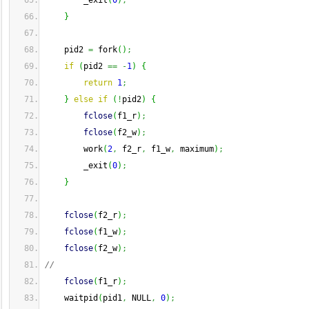
        _exit
(
0
)
;
}
    pid2 
=
 fork
(
)
;
if
(
pid2 
==
-
1
)
{
return
1
;
}
else
if
(
!
pid2
)
{
fclose
(
f1_r
)
;
fclose
(
f2_w
)
;
        work
(
2
,
 f2_r
,
 f1_w
,
 maximum
)
;
        _exit
(
0
)
;
}
fclose
(
f2_r
)
;
fclose
(
f1_w
)
;
fclose
(
f2_w
)
;
//
fclose
(
f1_r
)
;
    waitpid
(
pid1
,
 NULL
,
0
)
;