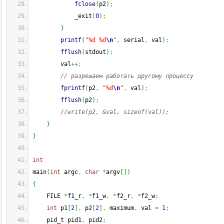
fclose
(
p2
)
;
            _exit
(
0
)
;
}
printf
(
"%d %d
\n
"
,
 serial
,
 val
)
;
fflush
(
stdout
)
;
        val
++;
// разрешаем работать другому процессу
fprintf
(
p2
,
"%d
\n
"
,
 val
)
;
fflush
(
p2
)
;
//write(p2, &val, sizeof(val));
}
}
int
main
(
int
 argc
,
char
*
argv
[
]
)
{
    FILE 
*
f1_r
,
*
f1_w
,
*
f2_r
,
*
f2_w
;
int
 p1
[
2
]
,
 p2
[
2
]
,
 maximum
,
 val 
=
1
;
    pid_t pid1
,
 pid2
;