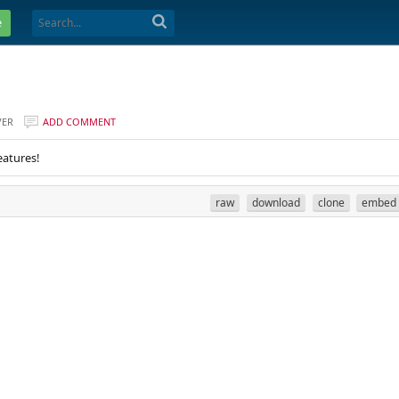
e
VER
ADD COMMENT
eatures!
raw
download
clone
embed