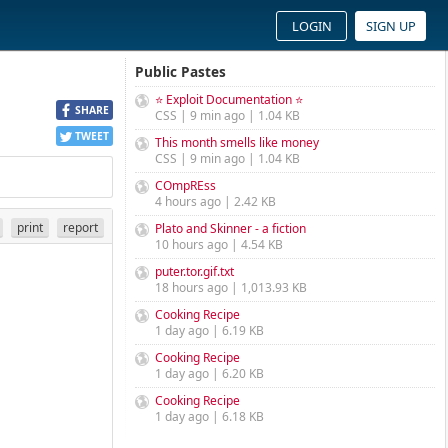
LOGIN
SIGN UP
Public Pastes
⭐ Exploit Documentation ⭐
SHARE
CSS | 9 min ago | 1.04 KB
TWEET
This month smells like money
CSS | 9 min ago | 1.04 KB
COmpREss
4 hours ago | 2.42 KB
print
report
Plato and Skinner - a fiction
10 hours ago | 4.54 KB
puter.tor.gif.txt
18 hours ago | 1,013.93 KB
Cooking Recipe
1 day ago | 6.19 KB
Cooking Recipe
1 day ago | 6.20 KB
Cooking Recipe
1 day ago | 6.18 KB