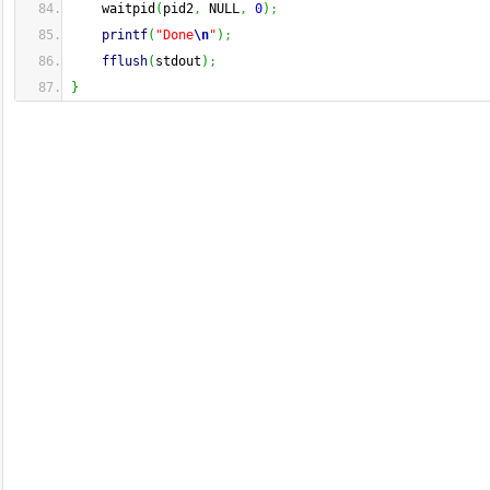
    waitpid
(
pid2
,
 NULL
,
0
)
;
printf
(
"Done
\n
"
)
;
fflush
(
stdout
)
;
}