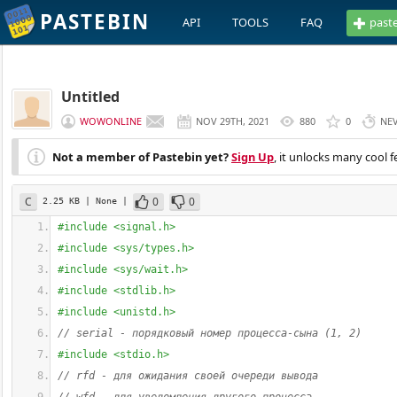
PASTEBIN
API
TOOLS
FAQ
past
Untitled
WOWONLINE
NOV 29TH, 2021
880
0
NE
Not a member of Pastebin yet?
Sign Up
, it unlocks many cool f
C
0
0
2.25 KB
| None
|
#include <signal.h>
#include <sys/types.h>
#include <sys/wait.h>
#include <stdlib.h>
#include <unistd.h>
// serial - порядковый номер процесса-сына (1, 2)
#include <stdio.h>
// rfd - для ожидания своей очереди вывода