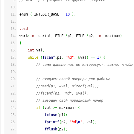
// wfd - для уведомления другого процесса
enum
{
 INTEGER_BASE 
=
10
}
;
void
work
(
int
 serial
,
 FILE 
*
p1
,
 FILE 
*
p2
,
int
 maximum
)
{
int
 val
;
while
(
fscanf
(
p1
,
"%d"
,
&
val
)
==
1
)
{
// сами данные нас не интересуют, важно, чтобы
// ожидаем своей очереди для работы
//read(p1, &val, sizeof(val));
//fscanf(p1, "%d", &val);
// выводим свой порядковый номер
if
(
val 
>=
 maximum
)
{
fclose
(
p1
)
;
fprintf
(
p2
,
"%d
\n
"
,
 val
)
;
fflush
(
p2
)
;