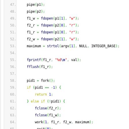
    pipe
(
p1
)
;
    pipe
(
p2
)
;
    f1_w 
=
fdopen
(
p1
[
1
]
,
"w"
)
;
    f2_r 
=
fdopen
(
p2
[
0
]
,
"r"
)
;
    f1_r 
=
fdopen
(
p1
[
0
]
,
"r"
)
;
    f2_w 
=
fdopen
(
p2
[
1
]
,
"w"
)
;
    maximum 
=
strtol
(
argv
[
1
]
,
 NULL
,
 INTEGER_BASE
)
;
fprintf
(
f1_r
,
"%d
\n
"
,
 val
)
;
fflush
(
f1_r
)
;
    pid1 
=
 fork
(
)
;
if
(
pid1 
==
-
1
)
{
return
1
;
}
else
if
(
!
pid1
)
{
fclose
(
f2_r
)
;
fclose
(
f1_w
)
;
        work
(
1
,
 f1_r
,
 f2_w
,
 maximum
)
;