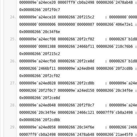
0000009e`a24ece20 00007ff9`cb0a2498 00000266`2478ab48 : 
0000009e`a24ece10 00000266`20f215c2     : 00000000`0000
00000000`00000006 00000000`00000007 00000266`406e72e1 : 
0000009e`a24ecf08 00000266`20f2cf02     : 00000267`b1d8
00000000`00001388 00000266`2466bf11 00000266`210c76b6 : 
0000009e`a24ecfb0 00000266`20f2ce8d     : 00000267`b1d8
00000266`2466bf11 0000009e`a24ed048 00000266`20f2cd8b : 
0000009e`a24ed028 00000266`20f2cd8b     : 0000009e`a24e
00000266`20f2f0c7 0000009e`a24ed150 00000266`20c34f6e : 
0000009e`a24ed048 00000266`20f2f0c7     : 0000009e`a24e
00000266`20c34f6e 00000266`2466c121 00007ff9`cb0a2498 : 
0000009e`a24ed058 00000266`20c34f6e     : 00000266`2466
00007ff9`cb0a2498 00000266`2478ab48 00000266`21ae45f0 : 