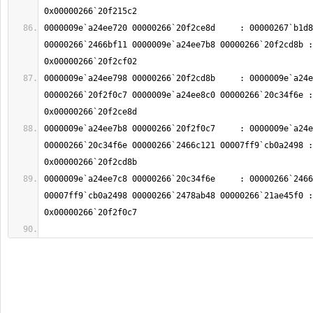
0000009e`a24ee720 00000266`20f2ce8d     : 00000267`b1d8
00000266`2466bf11 0000009e`a24ee7b8 00000266`20f2cd8b : 
0000009e`a24ee798 00000266`20f2cd8b     : 0000009e`a24e
00000266`20f2f0c7 0000009e`a24ee8c0 00000266`20c34f6e : 
0000009e`a24ee7b8 00000266`20f2f0c7     : 0000009e`a24e
00000266`20c34f6e 00000266`2466c121 00007ff9`cb0a2498 : 
0000009e`a24ee7c8 00000266`20c34f6e     : 00000266`2466
00007ff9`cb0a2498 00000266`2478ab48 00000266`21ae45f0 : 