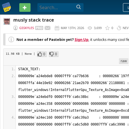
PASTEBIN
musly stack trace
GSSKYLES
MAY 13TH, 2026
3,699
0
NEV
Not a member of Pastebin yet?
Sign Up
, it unlocks many cool f
0
0
11.98 KB
| None
|
raw
0000009e`a24ebde8 00007ff9`ca77b636     : 00000266`197f
00007ffa`44e10e92 00000266`21ae2b70 00000266`21188081 : 
0000009e`a24ebdf0 00007ff9`ca6c38bc     : 0000009e`a24e
0000009e`a24ec358 00000000`00000086 00000000`00000000 : 
0000009e`a24ec160 00007ff9`ca6c39a3     : 00000000`0000
00000000`00000000 00007ff9`ca6c5d60 00007ff9`ca6c3990 : 