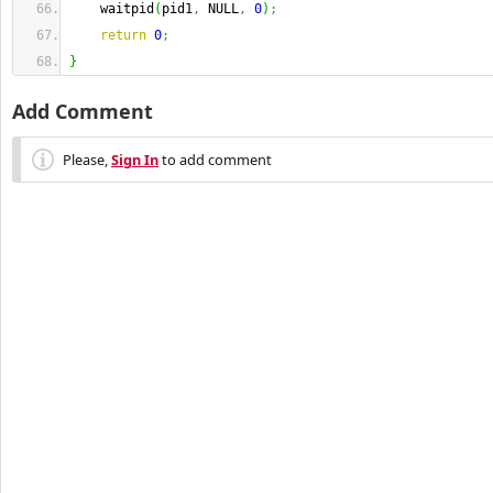
    waitpid
(
pid1
,
 NULL
,
0
)
;
return
0
;
}
Add Comment
Please,
Sign In
to add comment