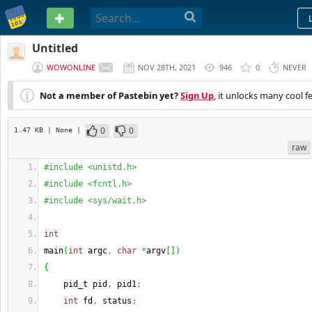
PASTEBIN
Untitled
WOWONLINE
NOV 28TH, 2021
946
0
NEVER
Not a member of Pastebin yet?
Sign Up
, it unlocks many cool f
0
0
1.47 KB
| None
|
raw
#include <unistd.h>
#include <fcntl.h>
#include <sys/wait.h>
int
main
(
int
 argc
,
char
*
argv
[
]
)
{
    pid_t pid
,
 pid1
;
int
 fd
,
 status
;