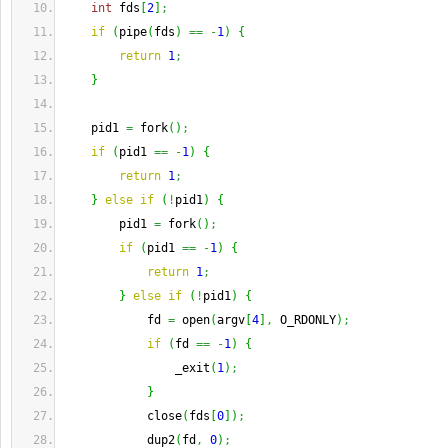
int
 fds
[
2
]
;
if
(
pipe
(
fds
)
==
-
1
)
{
return
1
;
}
    pid1 
=
 fork
(
)
;
if
(
pid1 
==
-
1
)
{
return
1
;
}
else
if
(
!
pid1
)
{
        pid1 
=
 fork
(
)
;
if
(
pid1 
==
-
1
)
{
return
1
;
}
else
if
(
!
pid1
)
{
            fd 
=
 open
(
argv
[
4
]
,
 O_RDONLY
)
;
if
(
fd 
==
-
1
)
{
                _exit
(
1
)
;
}
            close
(
fds
[
0
]
)
;
            dup2
(
fd
,
0
)
;