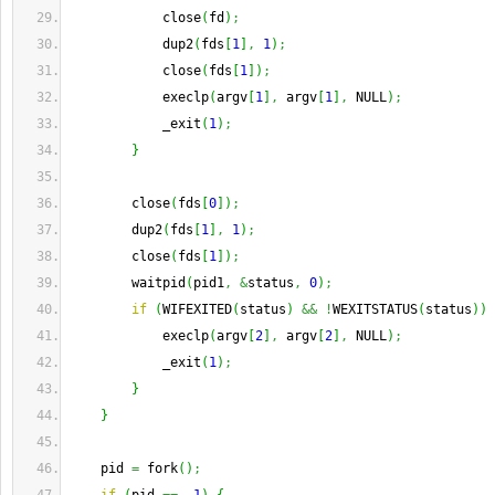
            close
(
fd
)
;
            dup2
(
fds
[
1
]
,
1
)
;
            close
(
fds
[
1
]
)
;
            execlp
(
argv
[
1
]
,
 argv
[
1
]
,
 NULL
)
;
            _exit
(
1
)
;
}
        close
(
fds
[
0
]
)
;
        dup2
(
fds
[
1
]
,
1
)
;
        close
(
fds
[
1
]
)
;
        waitpid
(
pid1
,
&
status
,
0
)
;
if
(
WIFEXITED
(
status
)
&&
!
WEXITSTATUS
(
status
)
)
            execlp
(
argv
[
2
]
,
 argv
[
2
]
,
 NULL
)
;
            _exit
(
1
)
;
}
}
    pid 
=
 fork
(
)
;