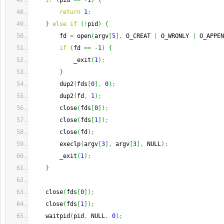
if
(
pid 
==
-
1
)
{
return
1
;
}
else
if
(
!
pid
)
{
        fd 
=
 open
(
argv
[
5
]
,
 O_CREAT 
|
 O_WRONLY 
|
 O_APPEN
if
(
fd 
==
-
1
)
{
            _exit
(
1
)
;
}
        dup2
(
fds
[
0
]
,
0
)
;
        dup2
(
fd
,
1
)
;
        close
(
fds
[
0
]
)
;
        close
(
fds
[
1
]
)
;
        close
(
fd
)
;
        execlp
(
argv
[
3
]
,
 argv
[
3
]
,
 NULL
)
;
        _exit
(
1
)
;
}
    close
(
fds
[
0
]
)
;
    close
(
fds
[
1
]
)
;
    waitpid
(
pid
,
 NULL
,
0
)
;