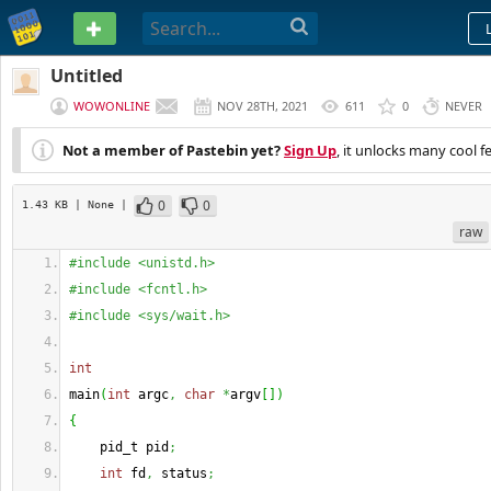
PASTEBIN
Untitled
WOWONLINE
NOV 28TH, 2021
611
0
NEVER
Not a member of Pastebin yet?
Sign Up
, it unlocks many cool f
0
0
1.43 KB
| None
|
raw
#include <unistd.h>
#include <fcntl.h>
#include <sys/wait.h>
int
main
(
int
 argc
,
char
*
argv
[
]
)
{
    pid_t pid
;
int
 fd
,
 status
;