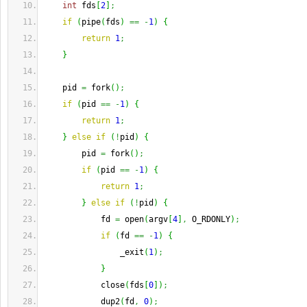
int
 fds
[
2
]
;
if
(
pipe
(
fds
)
==
-
1
)
{
return
1
;
}
    pid 
=
 fork
(
)
;
if
(
pid 
==
-
1
)
{
return
1
;
}
else
if
(
!
pid
)
{
        pid 
=
 fork
(
)
;
if
(
pid 
==
-
1
)
{
return
1
;
}
else
if
(
!
pid
)
{
            fd 
=
 open
(
argv
[
4
]
,
 O_RDONLY
)
;
if
(
fd 
==
-
1
)
{
                _exit
(
1
)
;
}
            close
(
fds
[
0
]
)
;
            dup2
(
fd
,
0
)
;