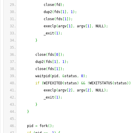
            close
(
fd
)
;
            dup2
(
fds
[
1
]
,
1
)
;
            close
(
fds
[
1
]
)
;
            execlp
(
argv
[
1
]
,
 argv
[
1
]
,
 NULL
)
;
            _exit
(
1
)
;
}
        close
(
fds
[
0
]
)
;
        dup2
(
fds
[
1
]
,
1
)
;
        close
(
fds
[
1
]
)
;
        waitpid
(
pid
,
&
status
,
0
)
;
if
(
WIFEXITED
(
status
)
&&
!
WEXITSTATUS
(
status
)
)
            execlp
(
argv
[
2
]
,
 argv
[
2
]
,
 NULL
)
;
            _exit
(
1
)
;
}
}
    pid 
=
 fork
(
)
;