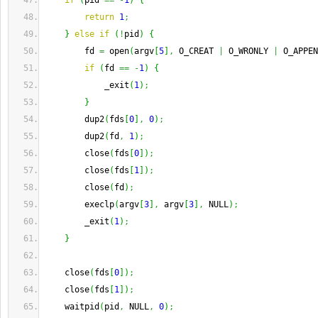
if
(
pid 
==
-
1
)
{
return
1
;
}
else
if
(
!
pid
)
{
        fd 
=
 open
(
argv
[
5
]
,
 O_CREAT 
|
 O_WRONLY 
|
 O_APPEN
if
(
fd 
==
-
1
)
{
            _exit
(
1
)
;
}
        dup2
(
fds
[
0
]
,
0
)
;
        dup2
(
fd
,
1
)
;
        close
(
fds
[
0
]
)
;
        close
(
fds
[
1
]
)
;
        close
(
fd
)
;
        execlp
(
argv
[
3
]
,
 argv
[
3
]
,
 NULL
)
;
        _exit
(
1
)
;
}
    close
(
fds
[
0
]
)
;
    close
(
fds
[
1
]
)
;
    waitpid
(
pid
,
 NULL
,
0
)
;