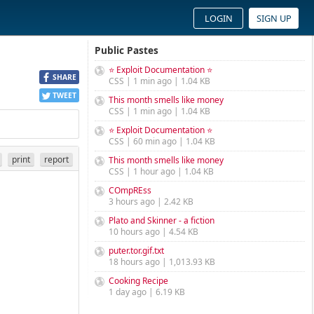
LOGIN
SIGN UP
Public Pastes
⭐ Exploit Documentation ⭐
SHARE
CSS | 1 min ago | 1.04 KB
TWEET
This month smells like money
CSS | 1 min ago | 1.04 KB
⭐ Exploit Documentation ⭐
CSS | 60 min ago | 1.04 KB
print
report
This month smells like money
CSS | 1 hour ago | 1.04 KB
COmpREss
3 hours ago | 2.42 KB
Plato and Skinner - a fiction
10 hours ago | 4.54 KB
puter.tor.gif.txt
18 hours ago | 1,013.93 KB
Cooking Recipe
1 day ago | 6.19 KB