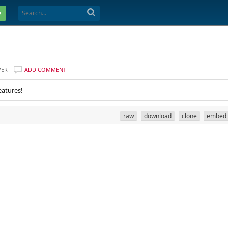
e
VER
ADD COMMENT
eatures!
raw
download
clone
embed