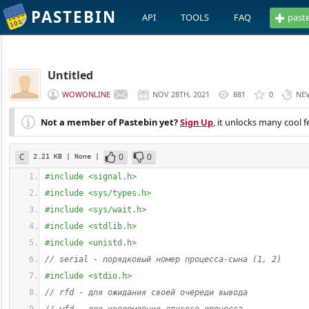
PASTEBIN
API
TOOLS
FAQ
past
Untitled
WOWONLINE
NOV 28TH, 2021
881
0
NE
Not a member of Pastebin yet?
Sign Up
, it unlocks many cool f
C
0
0
2.21 KB
| None
|
#include <signal.h>
#include <sys/types.h>
#include <sys/wait.h>
#include <stdlib.h>
#include <unistd.h>
// serial - порядковый номер процесса-сына (1, 2)
#include <stdio.h>
// rfd - для ожидания своей очереди вывода