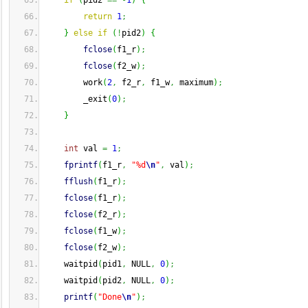
if
(
pid2 
==
-
1
)
{
return
1
;
}
else
if
(
!
pid2
)
{
fclose
(
f1_r
)
;
fclose
(
f2_w
)
;
        work
(
2
,
 f2_r
,
 f1_w
,
 maximum
)
;
        _exit
(
0
)
;
}
int
 val 
=
1
;
fprintf
(
f1_r
,
"%d
\n
"
,
 val
)
;
fflush
(
f1_r
)
;
fclose
(
f1_r
)
;
fclose
(
f2_r
)
;
fclose
(
f1_w
)
;
fclose
(
f2_w
)
;
    waitpid
(
pid1
,
 NULL
,
0
)
;
    waitpid
(
pid2
,
 NULL
,
0
)
;
printf
(
"Done
\n
"
)
;