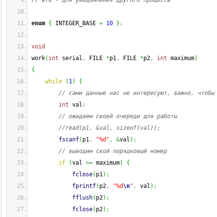
// wfd - для уведомления другого процесса
enum
{
 INTEGER_BASE 
=
10
}
;
void
work
(
int
 serial
,
 FILE 
*
p1
,
 FILE 
*
p2
,
int
 maximum
)
{
while
(
1
)
{
// сами данные нас не интересуют, важно, чтобы
int
 val
;
// ожидаем своей очереди для работы
//read(p1, &val, sizeof(val));
fscanf
(
p1
,
"%d"
,
&
val
)
;
// выводим свой порядковый номер
if
(
val 
>=
 maximum
)
{
fclose
(
p1
)
;
fprintf
(
p2
,
"%d
\n
"
,
 val
)
;
fflush
(
p2
)
;
fclose
(
p2
)
;