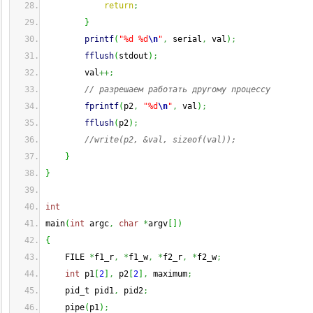
return
;
}
printf
(
"%d %d
\n
"
,
 serial
,
 val
)
;
fflush
(
stdout
)
;
        val
++;
// разрешаем работать другому процессу
fprintf
(
p2
,
"%d
\n
"
,
 val
)
;
fflush
(
p2
)
;
//write(p2, &val, sizeof(val));
}
}
int
main
(
int
 argc
,
char
*
argv
[
]
)
{
    FILE 
*
f1_r
,
*
f1_w
,
*
f2_r
,
*
f2_w
;
int
 p1
[
2
]
,
 p2
[
2
]
,
 maximum
;
    pid_t pid1
,
 pid2
;
    pipe
(
p1
)
;