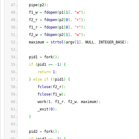
    pipe
(
p2
)
;
    f1_w 
=
fdopen
(
p1
[
1
]
,
"w"
)
;
    f2_r 
=
fdopen
(
p2
[
0
]
,
"r"
)
;
    f1_r 
=
fdopen
(
p1
[
0
]
,
"r"
)
;
    f2_w 
=
fdopen
(
p2
[
1
]
,
"w"
)
;
    maximum 
=
strtol
(
argv
[
1
]
,
 NULL
,
 INTEGER_BASE
)
;
    pid1 
=
 fork
(
)
;
if
(
pid1 
==
-
1
)
{
return
1
;
}
else
if
(
!
pid1
)
{
fclose
(
f2_r
)
;
fclose
(
f1_w
)
;
        work
(
1
,
 f1_r
,
 f2_w
,
 maximum
)
;
        _exit
(
0
)
;
}
    pid2 
=
 fork
(
)
;