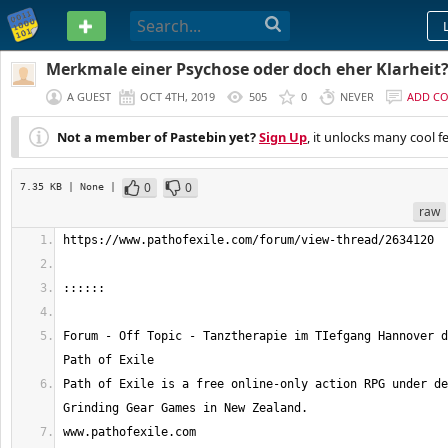
PASTEBIN
Merkmale einer Psychose oder doch eher Klarheit
A GUEST
OCT 4TH, 2019
505
0
NEVER
ADD C
Not a member of Pastebin yet?
Sign Up
, it unlocks many cool f
0
0
7.35 KB
| None
|
raw
Forum - Off Topic - Tanztherapie im TIefgang Hannover d
Path of Exile is a free online-only action RPG under de