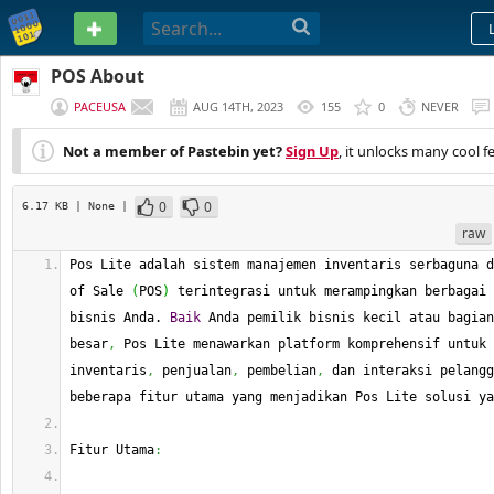
PASTEBIN
POS About
PACEUSA
AUG 14TH, 2023
155
0
NEVER
Not a member of Pastebin yet?
Sign Up
, it unlocks many cool f
0
0
6.17 KB
| None
|
raw
Pos Lite adalah sistem manajemen inventaris serbaguna d
of Sale 
(
POS
)
 terintegrasi untuk merampingkan berbagai 
bisnis Anda. 
Baik
 Anda pemilik bisnis kecil atau bagian
besar
,
 Pos Lite menawarkan platform komprehensif untuk 
inventaris
,
 penjualan
,
 pembelian
,
 dan interaksi pelangg
beberapa fitur utama yang menjadikan Pos Lite solusi ya
Fitur Utama
: