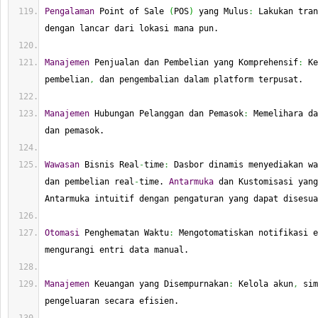
Pengalaman
 Point of Sale 
(
POS
)
 yang Mulus
:
 Lakukan tran
dengan lancar dari lokasi mana pun.
Manajemen
 Penjualan dan Pembelian yang Komprehensif
:
 Ke
pembelian
,
 dan pengembalian dalam platform terpusat.
Manajemen
 Hubungan Pelanggan dan Pemasok
:
 Memelihara da
dan pemasok.
Wawasan
 Bisnis Real
-
time
:
 Dasbor dinamis menyediakan wa
dan pembelian real
-
time. 
Antarmuka
 dan Kustomisasi yang
Antarmuka intuitif dengan pengaturan yang dapat disesua
Otomasi
 Penghematan Waktu
:
 Mengotomatiskan notifikasi e
mengurangi entri data manual.
Manajemen
 Keuangan yang Disempurnakan
:
 Kelola akun
,
 sim
pengeluaran secara efisien.