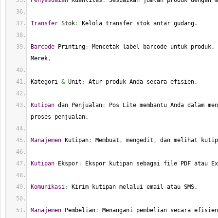
Penyesuaian
 Kuantitas
:
 Sesuaikan jumlah produk dengan m
Transfer
 Stok
:
 Kelola transfer stok antar gudang.
Barcode
 Printing
:
 Mencetak label barcode untuk produk. 
Merek
,
Kategori 
&
 Unit
:
 Atur produk Anda secara efisien.
Kutipan
 dan Penjualan
:
 Pos Lite membantu Anda dalam men
proses penjualan.
Manajemen
 Kutipan
:
 Membuat
,
 mengedit
,
 dan melihat kutip
Kutipan
 Ekspor
:
 Ekspor kutipan sebagai file PDF atau Ex
Komunikasi
:
 Kirim kutipan melalui email atau SMS.
Manajemen
 Pembelian
:
 Menangani pembelian secara efisien