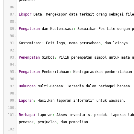
pemasok.
Ekspor
 Data
:
 Mengekspor data terkait orang sebagai file
Pengaturan
 dan Kustomisasi
:
 Sesuaikan Pos Lite dengan p
Kustomisasi
:
 Edit logo
,
 nama perusahaan
,
 dan lainnya.
Penempatan
 Simbol
:
 Pilih penempatan simbol untuk mata u
Pengaturan
 Pemberitahuan
:
 Konfigurasikan pemberitahuan
Dukungan
 Multi
-
Bahasa
:
 Tersedia dalam berbagai bahasa.
Laporan
:
 Hasilkan laporan informatif untuk wawasan.
Berbagai
 Laporan
:
 Akses inventaris
,
 produk
,
 laporan lab
pemasok
,
 penjualan
,
 dan pembelian.