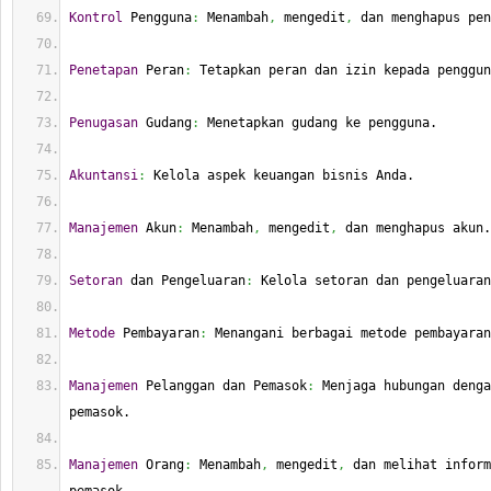
Kontrol
 Pengguna
:
 Menambah
,
 mengedit
,
 dan menghapus pen
Penetapan
 Peran
:
 Tetapkan peran dan izin kepada penggun
Penugasan
 Gudang
:
 Menetapkan gudang ke pengguna.
Akuntansi
:
 Kelola aspek keuangan bisnis Anda.
Manajemen
 Akun
:
 Menambah
,
 mengedit
,
 dan menghapus akun.
Setoran
 dan Pengeluaran
:
 Kelola setoran dan pengeluaran
Metode
 Pembayaran
:
 Menangani berbagai metode pembayaran
Manajemen
 Pelanggan dan Pemasok
:
 Menjaga hubungan denga
pemasok.
Manajemen
 Orang
:
 Menambah
,
 mengedit
,
 dan melihat inform