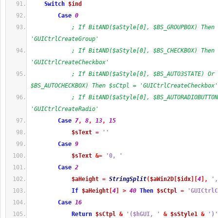
Switch
$ind
Case
0
; If BitAND($aStyle[0], $BS_GROUPBOX) Then 
'GUICtrlCreateGroup'
; If BitAND($aStyle[0], $BS_CHECKBOX) Then 
'GUICtrlCreateCheckbox'
; If BitAND($aStyle[0], $BS_AUTO3STATE) Or 
$BS_AUTOCHECKBOX) Then $sCtpl = 'GUICtrlCreateCheckbox'
; If BitAND($aStyle[0], $BS_AUTORADIOBUTTON
'GUICtrlCreateRadio'
Case
7
,
8
,
13
,
15
$sText
=
''
Case
9
$sText
&=
'0, '
Case
2
$aHeight
=
StringSplit
(
$aWin2D
[
$idx
]
[
4
]
,
',
If
$aHeight
[
4
]
>
40
Then
$sCtpl
=
'GUICtrlC
Case
16
Return
$sCtpl
&
'($hGUI, '
&
$sStyle1
&
')'