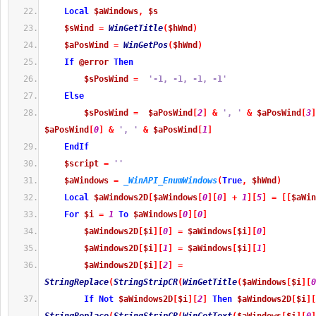
Local
$aWindows
,
$s
$sWind
=
WinGetTitle
(
$hWnd
)
$aPosWind
=
WinGetPos
(
$hWnd
)
If
@error
Then
$sPosWind
=
'-1, -1, -1, -1'
Else
$sPosWind
=
$aPosWind
[
2
]
&
', '
&
$aPosWind
[
3
]
$aPosWind
[
0
]
&
', '
&
$aPosWind
[
1
]
EndIf
$script
=
''
$aWindows
=
_WinAPI_EnumWindows
(
True
,
$hWnd
)
Local
$aWindows2D
[
$aWindows
[
0
]
[
0
]
+
1
]
[
5
]
=
[
[
$aWin
For
$i
=
1
To
$aWindows
[
0
]
[
0
]
$aWindows2D
[
$i
]
[
0
]
=
$aWindows
[
$i
]
[
0
]
$aWindows2D
[
$i
]
[
1
]
=
$aWindows
[
$i
]
[
1
]
$aWindows2D
[
$i
]
[
2
]
=
StringReplace
(
StringStripCR
(
WinGetTitle
(
$aWindows
[
$i
]
[
0
If
Not
$aWindows2D
[
$i
]
[
2
]
Then
$aWindows2D
[
$i
]
[