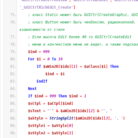
'GUICtrlCreateTreeView'
,
'GUICtrlCreateAvi'
,
'GUICtrlCrea
'_GUICtrlRichEdit_Create'
]
; класс Static может быть GUICtrlCreateGraphic, GUI
; класс Button может быть чекбоксом, радиокнопкой, 
взависимости от стиля
; Если высота Edit более 40 то GUICtrlCreateEdit
; меню и контекстное меню не видит, а также подсказ
$ind
=
999
For
$i
=
0
To
19
If
$aWin2D
[
$idx
]
[
1
]
=
$aClass
[
$i
]
Then
$ind
=
$i
EndIf
Next
If
$ind
=
999
Then
$ind
=
1
$sCtpl
=
$aCtpl
[
$ind
]
$sText
=
"'"
&
$aWin2D
[
$idx
]
[
2
]
&
"', "
$aStyle
=
StringSplit
(
$aWin2D
[
$idx
]
[
3
]
,
', '
)
$sStyle1
=
$aStyle
[
0
]
$sStyle2
=
$aStyle
[
1
]