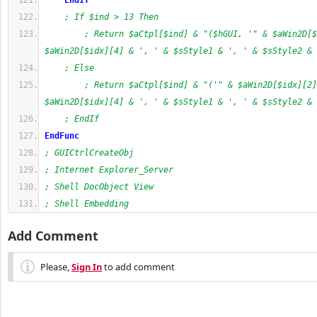
EndIf
; If $ind > 13 Then
; Return $aCtpl[$ind] & "($hGUI, '" & $aWin2D[$
$aWin2D[$idx][4] & ', ' & $sStyle1 & ', ' & $sStyle2 & 
; Else
; Return $aCtpl[$ind] & "('" & $aWin2D[$idx][2]
$aWin2D[$idx][4] & ', ' & $sStyle1 & ', ' & $sStyle2 & 
; EndIf
EndFunc
; GUICtrlCreateObj
; Internet Explorer_Server
; Shell DocObject View
; Shell Embedding
Add Comment
Please,
Sign In
to add comment