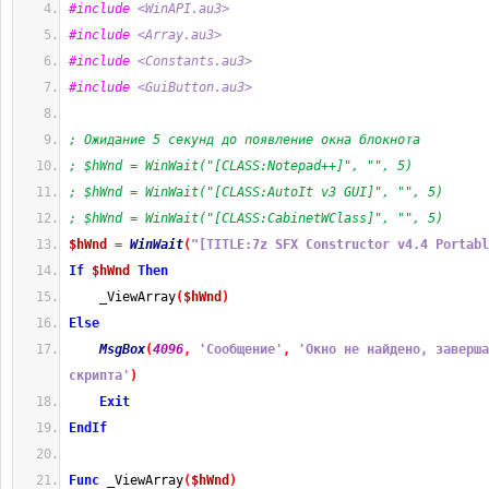
#include
 <WinAPI.au3>
#include
 <Array.au3>
#include
 <Constants.au3>
#include
 <GuiButton.au3>
; Ожидание 5 секунд до появление окна блокнота
; $hWnd = WinWait("[CLASS:Notepad++]", "", 5)
; $hWnd = WinWait("[CLASS:AutoIt v3 GUI]", "", 5)
; $hWnd = WinWait("[CLASS:CabinetWClass]", "", 5)
$hWnd
=
WinWait
(
"[TITLE:7z SFX Constructor v4.4 Portabl
If
$hWnd
Then
    _ViewArray
(
$hWnd
)
Else
MsgBox
(
4096
,
'Сообщение'
,
'Окно не найдено, заверша
скрипта'
)
Exit
EndIf
Func
 _ViewArray
(
$hWnd
)