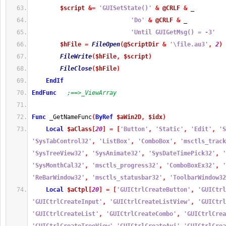
$script
&=
'GUISetState()'
&
@CRLF
&
 _
'Do'
&
@CRLF
&
 _
'Until GUIGetMsg() = -3'
$hFile
=
FileOpen
(
@ScriptDir
&
'\file.au3'
,
2
)
FileWrite
(
$hFile
,
$script
)
FileClose
(
$hFile
)
EndIf
EndFunc
;==>_ViewArray
Func
 _GetNameFunc
(
ByRef
$aWin2D
,
$idx
)
Local
$aClass
[
20
]
=
[
'Button'
,
'Static'
,
'Edit'
,
'S
'SysTabControl32'
,
'ListBox'
,
'ComboBox'
,
'msctls_track
'SysTreeView32'
,
'SysAnimate32'
,
'SysDateTimePick32'
,
'
'SysMonthCal32'
,
'msctls_progress32'
,
'ComboBoxEx32'
,
'
'ReBarWindow32'
,
'msctls_statusbar32'
,
'ToolbarWindow32
Local
$aCtpl
[
20
]
=
[
'GUICtrlCreateButton'
,
'GUICtrl
'GUICtrlCreateInput'
,
'GUICtrlCreateListView'
,
'GUICtrl
'GUICtrlCreateList'
,
'GUICtrlCreateCombo'
,
'GUICtrlCrea