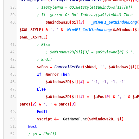
StringReplace
(
StringStripCR
(
WinGetText
(
$aWindows
[
$i
]
[
0
]
; $aStyleWnd = GUIGetStyle($aWindows[$i][0])
; If  @error Or Not IsArray($aStyleWnd) Then
$aWindows2D
[
$i
]
[
3
]
=
_WinAPI_GetWindowLong
(
$GWL_STYLE
)
&
', '
&
_WinAPI_GetWindowLong
(
$aWindows
[
$i
$GWL_EXSTYLE
)
; Else
; $aWindows2D[$i][3] = $aStyleWnd[0] & ', '
; EndIf
$aPos
=
ControlGetPos
(
$hWnd
,
''
,
$aWindows
[
$i
]
[
If
@error
Then
$aWindows2D
[
$i
]
[
4
]
=
'-1, -1, -1, -1'
Else
$aWindows2D
[
$i
]
[
4
]
=
$aPos
[
0
]
&
', '
&
$aP
$aPos
[
2
]
&
', '
&
$aPos
[
3
]
EndIf
$script
&=
 _GetNameFunc
(
$aWindows2D
,
$i
)
Next
; $s = Chr(1)