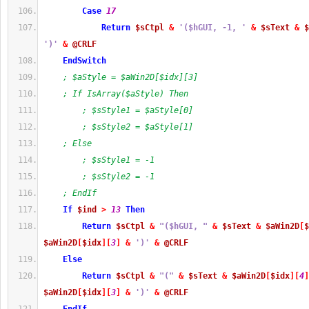
Case
17
Return
$sCtpl
&
'($hGUI, -1, '
&
$sText
&
$
')'
&
@CRLF
EndSwitch
; $aStyle = $aWin2D[$idx][3]
; If IsArray($aStyle) Then
; $sStyle1 = $aStyle[0]
; $sStyle2 = $aStyle[1]
; Else
; $sStyle1 = -1
; $sStyle2 = -1
; EndIf
If
$ind
>
13
Then
Return
$sCtpl
&
"($hGUI, "
&
$sText
&
$aWin2D
[
$
$aWin2D
[
$idx
]
[
3
]
&
')'
&
@CRLF
Else
Return
$sCtpl
&
"("
&
$sText
&
$aWin2D
[
$idx
]
[
4
]
$aWin2D
[
$idx
]
[
3
]
&
')'
&
@CRLF