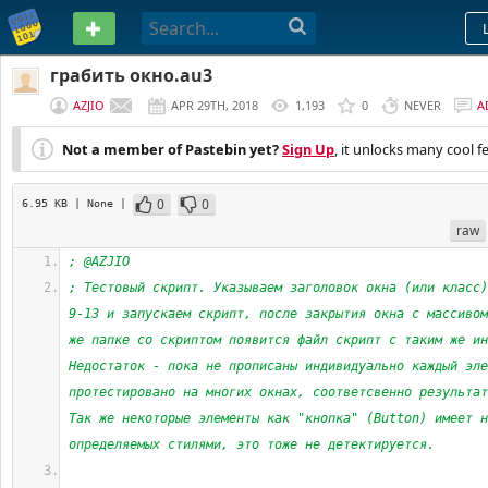
PASTEBIN
грабить окно.au3
AZJIO
APR 29TH, 2018
1,193
0
NEVER
A
Not a member of Pastebin yet?
Sign Up
, it unlocks many cool f
0
0
6.95 KB
| None
|
raw
; @AZJIO
; Тестовый скрипт. Указываем заголовок окна (или класс)
9-13 и запускаем скрипт, после закрытия окна с массивом
же папке со скриптом появится файл скрипт с таким же ин
Недостаток - пока не прописаны индивидуально каждый эле
протестировано на многих окнах, соответсвенно результат
Так же некоторые элементы как "кнопка" (Button) имеет н
определяемых стилями, это тоже не детектируется.