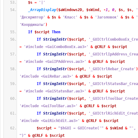
$s
=
'|'
_ArrayDisplay
(
$aWindows2D
,
$sWind
,
-
1
,
0
,
$s
,
$s
,
'
'Дескриптор'
&
$s
&
'Класс'
&
$s
&
'Заголовок'
&
$s
&
'
'Координаты'
)
If
$script
Then
If
StringInStr
(
$script
,
'_GUICtrlComboBoxEx_Cre
=
'#include <GuiComboBoxEx.au3>'
&
@CRLF
&
$script
If
StringInStr
(
$script
,
'_GUICtrlIpAddress_Crea
=
'#include <GuiIPAddress.au3>'
&
@CRLF
&
$script
If
StringInStr
(
$script
,
'_GUICtrlRebar_Create'
)
'#include <GuiReBar.au3>'
&
@CRLF
&
$script
If
StringInStr
(
$script
,
'_GUICtrlStatusBar_Crea
=
'#include <GuiStatusBar.au3>'
&
@CRLF
&
$script
If
StringInStr
(
$script
,
'_GUICtrlToolbar_Create
'#include <GuiToolBar.au3>'
&
@CRLF
&
$script
If
StringInStr
(
$script
,
'_GUICtrlRichEdit_Creat
'#include <GuiRichEdit.au3>'
&
@CRLF
&
$script
$script
=
"$hGUI = GUICreate('"
&
$sWind
&
"', 
")"
&
@CRLF
&
$script