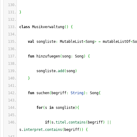
}
class
 Musikverwaltung
(
)
{
val
 songliste
:
 MutableList
<
Song
>
=
 mutableListOf
<
So
fun
 hinzufuegen
(
song
:
 Song
)
{
        songliste.
add
(
song
)
}
fun
 suchen
(
begriff
:
String
)
:
 Song
{
for
(
s 
in
 songliste
)
{
if
(
s.
titel
.
contains
(
begriff
)
||
s.
interpret
.
contains
(
begriff
)
)
{