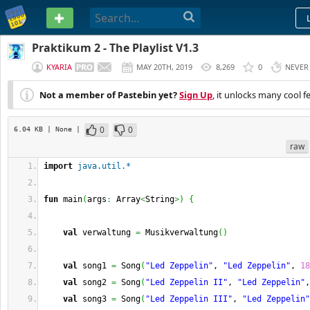
PASTEBIN
Praktikum 2 - The Playlist V1.3
KYARIA
MAY 20TH, 2019
8,269
0
NEVER
Not a member of Pastebin yet?
Sign Up
, it unlocks many cool f
0
0
6.04 KB
| None
|
raw
import
java.util.*
fun
 main
(
args
:
 Array
<
String
>
)
{
val
 verwaltung 
=
 Musikverwaltung
(
)
val
 song1 
=
 Song
(
"Led Zeppelin"
, 
"Led Zeppelin"
, 
18
val
 song2 
=
 Song
(
"Led Zeppelin II"
, 
"Led Zeppelin"
,
val
 song3 
=
 Song
(
"Led Zeppelin III"
, 
"Led Zeppelin"