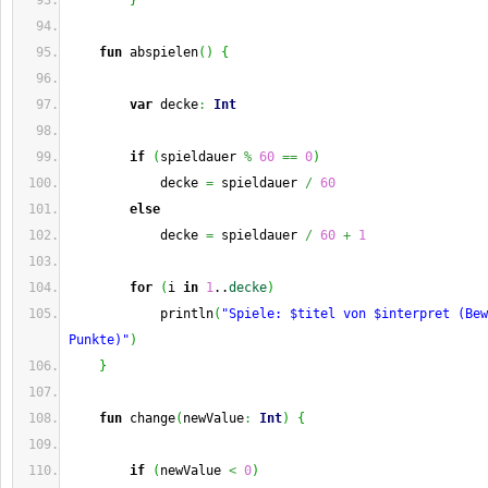
}
fun
 abspielen
(
)
{
var
 decke
:
Int
if
(
spieldauer 
%
60
==
0
)
            decke 
=
 spieldauer 
/
60
else
            decke 
=
 spieldauer 
/
60
+
1
for
(
i 
in
1
..
decke
)
            println
(
"Spiele: $titel von $interpret (Bew
Punkte)"
)
}
fun
 change
(
newValue
:
Int
)
{
if
(
newValue 
<
0
)