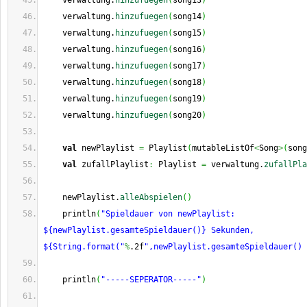
    verwaltung.
hinzufuegen
(
song13
)
    verwaltung.
hinzufuegen
(
song14
)
    verwaltung.
hinzufuegen
(
song15
)
    verwaltung.
hinzufuegen
(
song16
)
    verwaltung.
hinzufuegen
(
song17
)
    verwaltung.
hinzufuegen
(
song18
)
    verwaltung.
hinzufuegen
(
song19
)
    verwaltung.
hinzufuegen
(
song20
)
val
 newPlaylist 
=
 Playlist
(
mutableListOf
<
Song
>
(
song
val
 zufallPlaylist
:
 Playlist 
=
 verwaltung.
zufallPla
    newPlaylist.
alleAbspielen
(
)
    println
(
"Spieldauer von newPlaylist: 
${newPlaylist.gesamteSpieldauer()} Sekunden, 
${String.format("
%
.2f
",newPlaylist.gesamteSpieldauer() 
    println
(
"-----SEPERATOR-----"
)