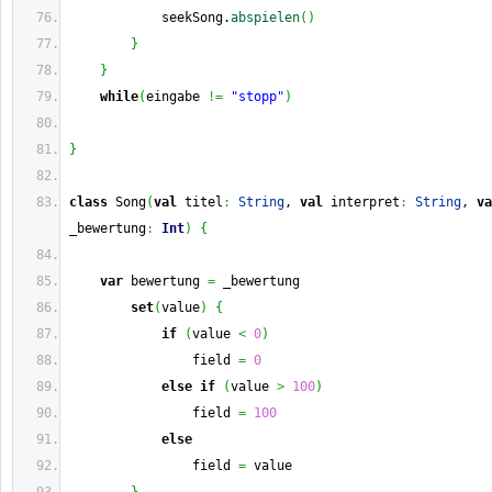
            seekSong.
abspielen
(
)
}
}
while
(
eingabe 
!=
"stopp"
)
}
class
 Song
(
val
 titel
:
String
, 
val
 interpret
:
String
, 
va
_bewertung
:
Int
)
{
var
 bewertung 
=
 _bewertung
set
(
value
)
{
if
(
value 
<
0
)
                field 
=
0
else
if
(
value 
>
100
)
                field 
=
100
else
                field 
=
 value