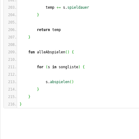
            temp 
+=
 s.
spieldauer
}
return
 temp
}
fun
 alleAbspielen
(
)
{
for
(
s 
in
 songliste
)
{
            s.
abspielen
(
)
}
}
}