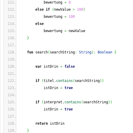
            bewertung 
=
0
else
if
(
newValue 
>
100
)
            bewertung 
=
100
else
            bewertung 
=
 newValue
}
fun
 search
(
searchString
:
String
)
:
Boolean
{
var
 istDrin 
=
false
if
(
titel.
contains
(
searchString
)
)
            istDrin 
=
true
if
(
interpret.
contains
(
searchString
)
)
            istDrin 
=
true
return
 istDrin
}