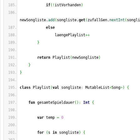
if
(
!
istVorhanden
)
newSongliste.
add
(
songliste.
get
(
zufallGen.
nextInt
(
songli
else
                laengePlaylist
++
}
return
 Playlist
(
newSongliste
)
}
}
class
 Playlist
(
val
 songliste
:
 MutableList
<
Song
>
)
{
fun
 gesamteSpieldauer
(
)
:
Int
{
var
 temp 
=
0
for
(
s 
in
 songliste
)
{