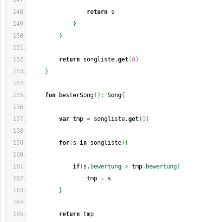
return
 s
}
}
return
 songliste.
get
(
0
)
}
fun
 besterSong
(
)
:
 Song
{
var
 tmp 
=
 songliste.
get
(
0
)
for
(
s 
in
 songliste
)
{
if
(
s.
bewertung
>
 tmp.
bewertung
)
                tmp 
=
 s
}
return
 tmp