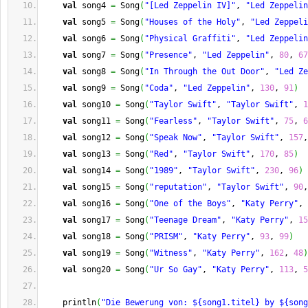
val
 song4 
=
 Song
(
"[Led Zeppelin IV]"
, 
"Led Zeppelin
val
 song5 
=
 Song
(
"Houses of the Holy"
, 
"Led Zeppeli
val
 song6 
=
 Song
(
"Physical Graffiti"
, 
"Led Zeppelin
val
 song7 
=
 Song
(
"Presence"
, 
"Led Zeppelin"
, 
80
, 
67
val
 song8 
=
 Song
(
"In Through the Out Door"
, 
"Led Ze
val
 song9 
=
 Song
(
"Coda"
, 
"Led Zeppelin"
, 
130
, 
91
)
val
 song10 
=
 Song
(
"Taylor Swift"
, 
"Taylor Swift"
, 
1
val
 song11 
=
 Song
(
"Fearless"
, 
"Taylor Swift"
, 
75
, 
6
val
 song12 
=
 Song
(
"Speak Now"
, 
"Taylor Swift"
, 
157
,
val
 song13 
=
 Song
(
"Red"
, 
"Taylor Swift"
, 
170
, 
85
)
val
 song14 
=
 Song
(
"1989"
, 
"Taylor Swift"
, 
230
, 
96
)
val
 song15 
=
 Song
(
"reputation"
, 
"Taylor Swift"
, 
90
,
val
 song16 
=
 Song
(
"One of the Boys"
, 
"Katy Perry"
, 
val
 song17 
=
 Song
(
"Teenage Dream"
, 
"Katy Perry"
, 
15
val
 song18 
=
 Song
(
"PRISM"
, 
"Katy Perry"
, 
93
, 
99
)
val
 song19 
=
 Song
(
"Witness"
, 
"Katy Perry"
, 
162
, 
48
)
val
 song20 
=
 Song
(
"Ur So Gay"
, 
"Katy Perry"
, 
113
, 
5
    println
(
"Die Bewerung von: ${song1.titel} by ${song