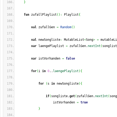
}
fun
 zufallPlaylist
(
)
:
 Playlist
{
val
 zufallGen 
=
Random
(
)
val
 newSongliste
:
 MutableList
<
Song
>
=
 mutableLi
var
 laengePlaylist 
=
 zufallGen.
nextInt
(
songlist
var
 istVorhanden 
=
false
for
(
i 
in
0
..
laengePlaylist
)
{
for
(
s 
in
 newSongliste
)
{
if
(
songliste.
get
(
zufallGen.
nextInt
(
song
                    istVorhanden 
=
true
}