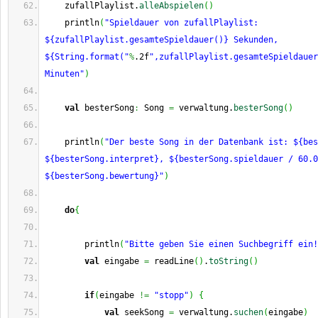
    zufallPlaylist.
alleAbspielen
(
)
    println
(
"Spieldauer von zufallPlaylist: 
${zufallPlaylist.gesamteSpieldauer()} Sekunden, 
${String.format("
%
.2f
",zufallPlaylist.gesamteSpieldauer
Minuten"
)
val
 besterSong
:
 Song 
=
 verwaltung.
besterSong
(
)
    println
(
"Der beste Song in der Datenbank ist: ${bes
${besterSong.interpret}, ${besterSong.spieldauer / 60.0
${besterSong.bewertung}"
)
do
{
        println
(
"Bitte geben Sie einen Suchbegriff ein!
val
 eingabe 
=
 readLine
(
)
.
toString
(
)
if
(
eingabe 
!=
"stopp"
)
{
val
 seekSong 
=
 verwaltung.
suchen
(
eingabe
)