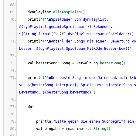
    dynPlaylist.
alleAbspielen
(
)
    println
(
"
\n
Spieldauer von dynPlaylist: 
${dynPlaylist.gesamteSpieldauer()} Sekunden, 
${String.format("
%
.2f
",dynPlaylist.gesamteSpieldauer() 
    println
(
"
\n
Anzahl der Songs mit einer  Bewertung vo
besser: ${dynPlaylist.SpieldauerMitXOderBesser(bew)}"
)
val
 besterSong
:
 Song 
=
 verwaltung.
besterSong
(
)
    println
(
"
\n
Der beste Song in der Datenbank ist: ${b
von ${besterSong.interpret}, Spieldauer: ${besterSong.s
Bewertung: ${besterSong.bewertung}"
)
do
{
        println
(
"Bitte geben Sie einen Suchbegriff ein!
val
 eingabe 
=
 readLine
(
)
.
toString
(
)