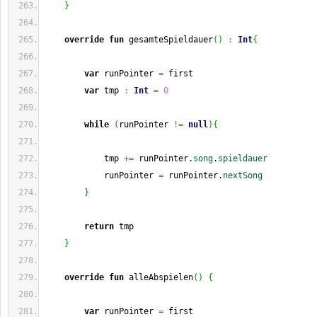
}
override
fun
 gesamteSpieldauer
(
)
:
Int
{
var
 runPointer 
=
 first
var
 tmp 
:
Int
=
0
while
(
runPointer 
!=
null
)
{
            tmp 
+=
 runPointer.
song
.
spieldauer
            runPointer 
=
 runPointer.
nextSong
}
return
 tmp
}
override
fun
 alleAbspielen
(
)
{
var
 runPointer 
=
 first