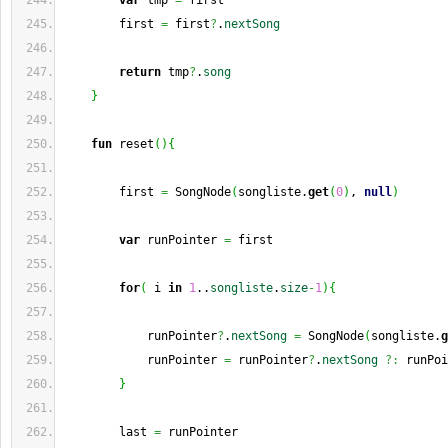
var
 tmp 
=
 first
        first 
=
 first
?
.
nextSong
return
 tmp
?
.
song
}
fun
 reset
(
)
{
        first 
=
 SongNode
(
songliste.
get
(
0
)
, 
null
)
var
 runPointer 
=
 first
for
(
 i 
in
1
..
songliste
.
size
-
1
)
{
            runPointer
?
.
nextSong
=
 SongNode
(
songliste.
g
            runPointer 
=
 runPointer
?
.
nextSong
?:
 runPoi
}
        last 
=
 runPointer