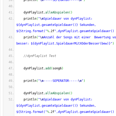
    println
(
"
\n
-----SEPERATOR-----
\n
"
)
    dynPlaylist.
alleAbspielen
(
)
    println
(
"
\n
Spieldauer von dynPlaylist: 
${dynPlaylist.gesamteSpieldauer()} Sekunden, 
${String.format("
%
.2f
",dynPlaylist.gesamteSpieldauer() 
    println
(
"
\n
Anzahl der Songs mit einer  Bewertung vo
besser: ${dynPlaylist.SpieldauerMitXOderBesser(bew)}"
)
//dynPlaylist Test
    dynPlaylist.
add
(
song6
)
    println
(
"
\n
-----SEPERATOR-----
\n
"
)
    dynPlaylist.
alleAbspielen
(
)
    println
(
"
\n
Spieldauer von dynPlaylist: 
${dynPlaylist.gesamteSpieldauer()} Sekunden, 
${String.format("
%
.2f
",dynPlaylist.gesamteSpieldauer() 