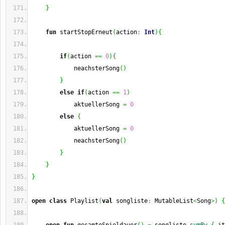
}
fun
 startStopErneut
(
action
:
Int
)
{
if
(
action 
==
0
)
{
            neachsterSong
(
)
}
else
if
(
action 
==
1
)
            aktuellerSong 
=
0
else
{
            aktuellerSong 
=
0
            neachsterSong
(
)
}
}
}
open
class
 Playlist
(
val
 songliste
:
 MutableList
<
Song
>
)
{