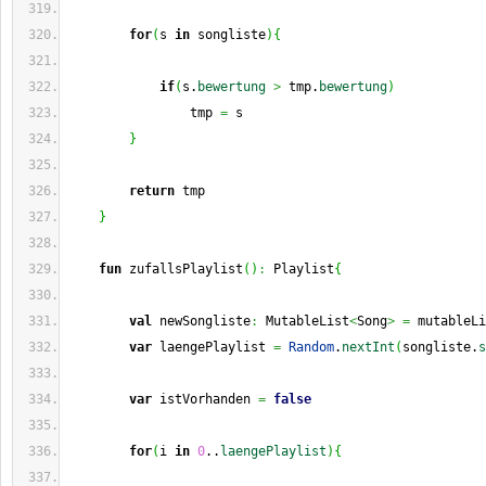
for
(
s 
in
 songliste
)
{
if
(
s.
bewertung
>
 tmp.
bewertung
)
                tmp 
=
 s
}
return
 tmp
}
fun
 zufallsPlaylist
(
)
:
 Playlist
{
val
 newSongliste
:
 MutableList
<
Song
>
=
 mutableLi
var
 laengePlaylist 
=
Random
.
nextInt
(
songliste.
s
var
 istVorhanden 
=
false
for
(
i 
in
0
..
laengePlaylist
)
{