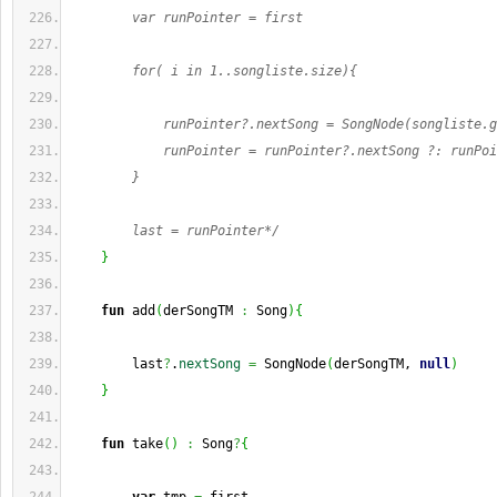
        var runPointer = first
        for( i in 1..songliste.size){
            runPointer?.nextSong = SongNode(songliste.g
            runPointer = runPointer?.nextSong ?: runPoi
        }
        last = runPointer*/
}
fun
 add
(
derSongTM 
:
 Song
)
{
        last
?
.
nextSong
=
 SongNode
(
derSongTM, 
null
)
}
fun
 take
(
)
:
 Song
?
{