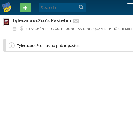
PASTEBIN
Tylecacuoc2co's Pastebin
63 NGUYỄN HỮU CẦU, PHƯỜNG TÂN ĐỊNH, QUẬN 1, TP. HỒ CHÍ MINH
0
0
1 YEAR AGO
Tylecacuoc2co has no public pastes.