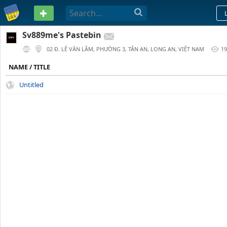
PASTEBIN
Sv889me's Pastebin
02 Đ. LÊ VĂN LÂM, PHƯỜNG 3, TÂN AN, LONG AN, VIỆT NAM
1
1 YEAR AGO
NAME / TITLE
Untitled