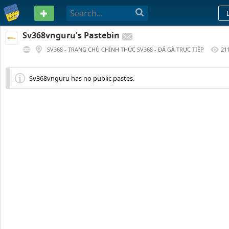
PASTEBIN
Sv368vnguru's Pastebin
SV368 - TRANG CHỦ CHÍNH THỨC SV368 - ĐÁ GÀ TRỰC TIẾP
21
1 YEAR AGO
Sv368vnguru has no public pastes.