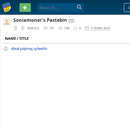
PASTEBIN
Soniamoner's Pastebin
MIKOLE
191
108
0
3 YEARS AGO
NAME / TITLE
ideał pięknej sylwetki