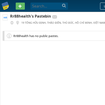
PASTEBIN
Rr88health's Pastebin
19 TỐNG HỮU ĐỊNH, THẢO ĐIỀN, THỦ ĐỨC, HỒ CHÍ MINH, VIỆT NA
1 YEAR AGO
Rr88health has no public pastes.