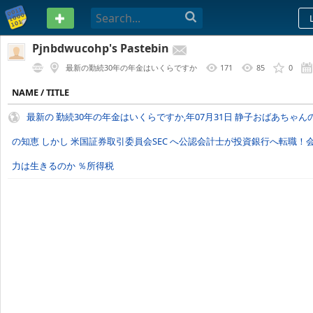
PASTEBIN
Pjnbdwucohp's Pastebin
最新の勤続30年の年金はいくらですか
171
85
0
NAME / TITLE
最新の 勤続30年の年金はいくらですか,年07月31日 静子おばあちゃん
の知恵 しかし 米国証券取引委員会SEC へ公認会計士が投資銀行へ転職！
力は生きるのか ％所得税