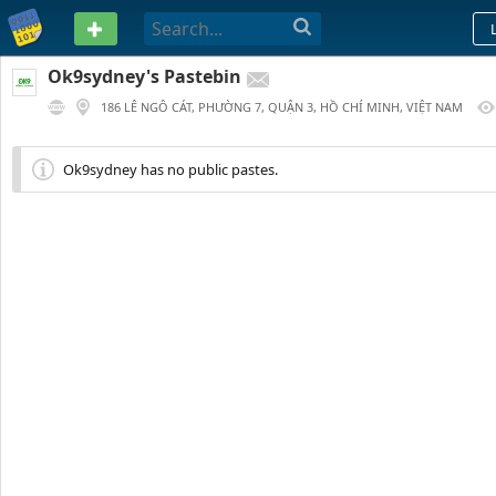
PASTEBIN
Ok9sydney's Pastebin
186 LÊ NGÔ CÁT, PHƯỜNG 7, QUẬN 3, HỒ CHÍ MINH, VIỆT NAM
336 DAYS AGO
Ok9sydney has no public pastes.