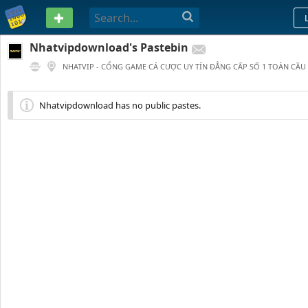
PASTEBIN
Nhatvipdownload's Pastebin
NHATVIP - CỔNG GAME CÁ CƯỢC UY TÍN ĐẲNG CẤP SỐ 1 TOÀN CẦU
1 YEAR AGO
Nhatvipdownload has no public pastes.