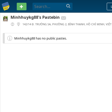
PASTEBIN
Minhhuykg88's Pastebin
142/14 Đ. TRƯỜNG SA, PHƯỜNG 2, BÌNH THẠNH, HỒ CHÍ MINH, VIỆ
0
1 YEAR AGO
Minhhuykg88 has no public pastes.