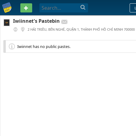
PASTEBIN
Iwiinnet's Pastebin
2 HẢI TRIỀU, BẾN NGHÉ, QUẬN 1, THÀNH PHỐ HỒ CHÍ MINH 700000
3 YEARS AGO
Iwiinnet has no public pastes.