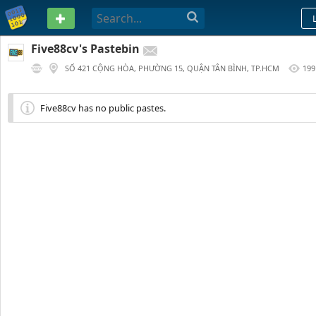
PASTEBIN
Five88cv's Pastebin
SỐ 421 CỘNG HÒA, PHƯỜNG 15, QUẬN TÂN BÌNH, TP.HCM
199
361 DAYS AGO
Five88cv has no public pastes.