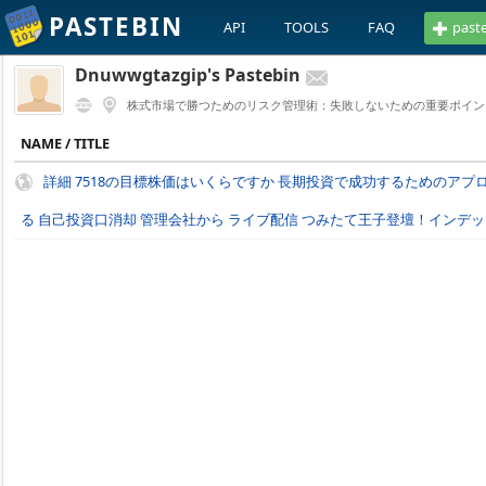
PASTEBIN
API
TOOLS
FAQ
past
Dnuwwgtazgip's Pastebin
株式市場で勝つためのリスク管理術：失敗しないための重要ポイン
NAME / TITLE
詳細 7518の目標株価はいくらですか 長期投資で成功するためのアプロ
る 自己投資口消却 管理会社から ライブ配信 つみたて王子登壇！インデ