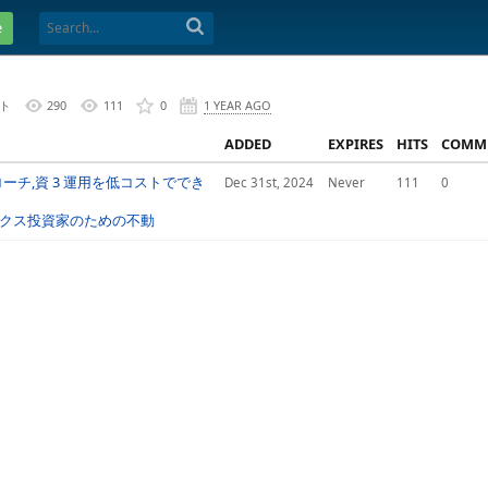
e
ト
290
111
0
1 YEAR AGO
ADDED
EXPIRES
HITS
COMM
ーチ,資 3 運用を低コストででき
Dec 31st, 2024
Never
111
0
ックス投資家のための不動