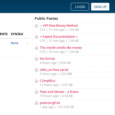
LOGIN
SIGN UP
Public Pastes
✅ API Flaw Money Method
CSS | 51 min ago | 1.04 KB
ENTS
SYNTAX
⭐ Exploit Documentation ⭐
CSS | 51 min ago | 1.04 KB
-
None
This month smells like money
CSS | 52 min ago | 1.04 KB
the format
4 hours ago | 0.58 KB
z66is_archive.zip.txt
5 hours ago | 2.02 MB
COmpREss
12 hours ago | 2.47 KB
Plato and Skinner - a fiction
19 hours ago | 4.54 KB
puter.tor.gif.txt
1 day ago | 1,013.93 KB