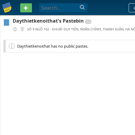
PASTEBIN
Daythietkenoithat's Pastebin
SỐ 9 NGÕ 102 - KHUẤT DUY TIẾN, NHÂN CHÍNH, THANH XUÂN, HÀ NỘ
0
0
3 YEARS AGO
Daythietkenoithat has no public pastes.