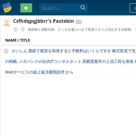
PASTEBIN
Csfhdqpgjbbrr's Pastebin
成長株と高配当株、どっちを選ぶべき？投資スタイル別おすすめ銘柄
1 YEAR AGO
NAME / TITLE
さいしん 鹿銀で硬貨を両替すると手数料はいくらですか 株式投資で
の戦略, メガバンクの社内ITコンサルタント 高難度案件の上流工程を推進
Webサービスの繰上返済書類請求 から