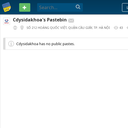
PASTEBIN
Cdysidakhoa's Pastebin
SỐ 212 HOÀNG QUỐC VIỆT, QUẬN CẦU GIẤY, TP. HÀ NỘI
43
350 DAYS AGO
Cdysidakhoa has no public pastes.