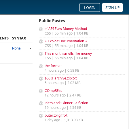
LOGIN
SIGN UP
Public Pastes
✅ API Flaw Money Method
CSS | 55 min ago | 1.04 KB
ENTS
SYNTAX
⭐ Exploit Documentation ⭐
CSS | 55 min ago | 1.04 KB
-
None
This month smells like money
CSS | 56 min ago | 1.04 KB
the format
4 hours ago | 0.58 KB
z66is_archive.zip.txt
5 hours ago | 2.02 MB
COmpREss
12 hours ago | 2.47 KB
Plato and Skinner - a fiction
19 hours ago | 4.54 KB
puter.tor.gif.txt
1 day ago | 1,013.93 KB