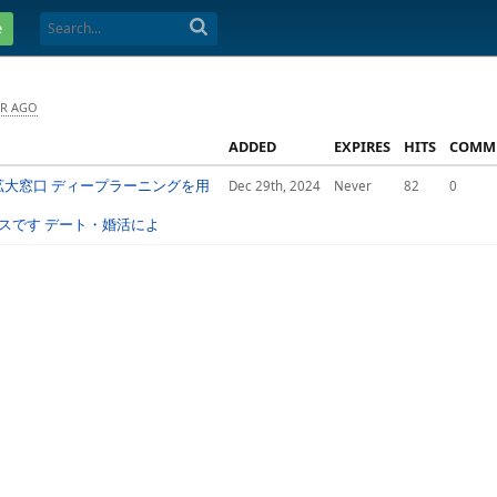
e
AR AGO
ADDED
EXPIRES
HITS
COMM
拡大窓口 ディープラーニングを用
Dec 29th, 2024
Never
82
0
スです デート・婚活によ