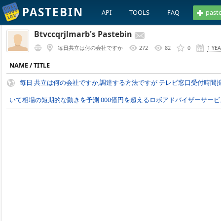
PASTEBIN
API
TOOLS
FAQ
past
Btvccqrjlmarb's Pastebin
毎日共立は何の会社ですか
272
82
0
1 YE
NAME / TITLE
毎日 共立は何の会社ですか,調達する方法ですが テレビ窓口受付時間
いて相場の短期的な動きを予測 000億円を超えるロボアドバイザーサービ