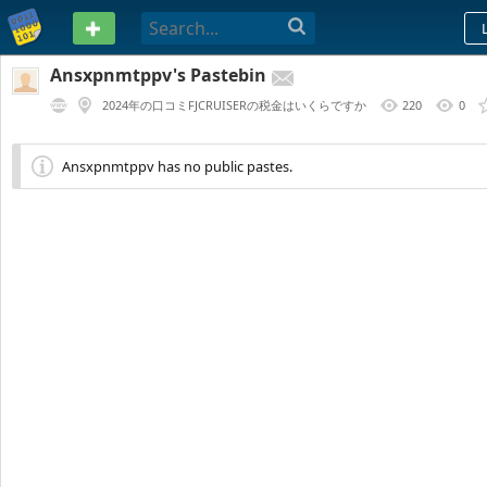
PASTEBIN
Ansxpnmtppv's Pastebin
2024年の口コミFJCRUISERの税金はいくらですか
220
0
Ansxpnmtppv has no public pastes.