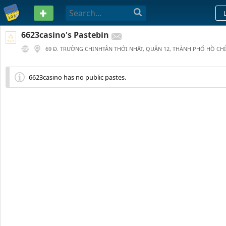
PASTEBIN
6623casino's Pastebin
69 Đ. TRƯỜNG CHINHTÂN THỚI NHẤT, QUẬN 12, THÀNH PHỐ HỒ CH
0
4 YEARS AGO
6623casino has no public pastes.