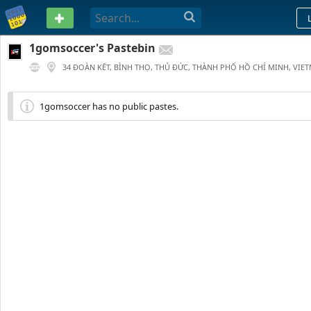
PASTEBIN
1gomsoccer's Pastebin
34 ĐOÀN KẾT, BÌNH THỌ, THỦ ĐỨC, THÀNH PHỐ HỒ CHÍ MINH, VIE
0
268 DAYS AGO
1gomsoccer has no public pastes.