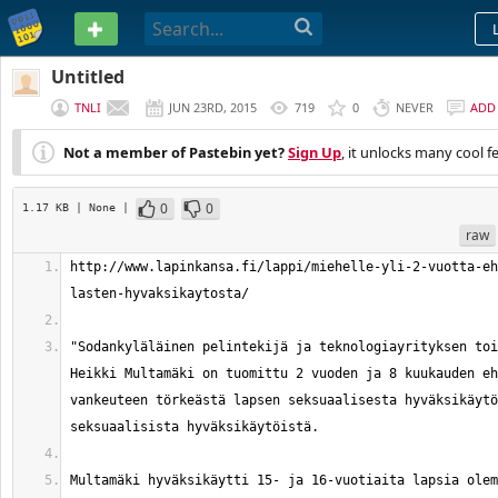
PASTEBIN
Untitled
TNLI
JUN 23RD, 2015
719
0
NEVER
ADD
Not a member of Pastebin yet?
Sign Up
, it unlocks many cool f
0
0
1.17 KB
| None
|
raw
http://www.lapinkansa.fi/lappi/miehelle-yli-2-vuotta-eh
"Sodankyläläinen pelintekijä ja teknologiayrityksen toi
Heikki Multamäki on tuomittu 2 vuoden ja 8 kuukauden eh
vankeuteen törkeästä lapsen seksuaalisesta hyväksikäytö
Multamäki hyväksikäytti 15- ja 16-vuotiaita lapsia olem