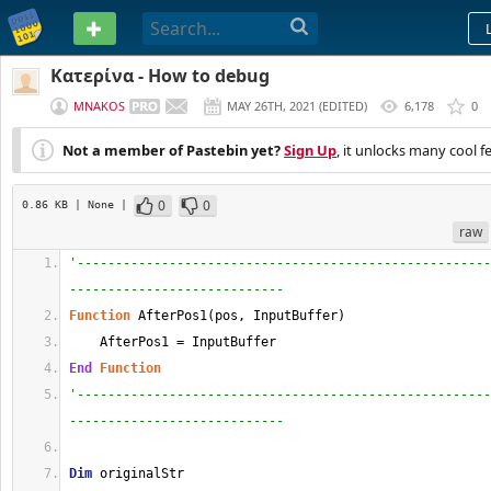
PASTEBIN
Κατερίνα - How to debug
MNAKOS
MAY 26TH, 2021
(
EDITED
)
6,178
0
Not a member of Pastebin yet?
Sign Up
, it unlocks many cool f
0
0
0.86 KB
| None
|
raw
'------------------------------------------------------
----------------------------
Function
 AfterPos1(pos, InputBuffer)
    AfterPos1 = InputBuffer
End
Function
'------------------------------------------------------
----------------------------
Dim
 originalStr