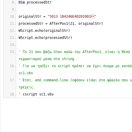
Dim
 processedStr
originalStr = 
"5013 184246E40201001"
processedStr = AfterPos1(21, originalStr)
WScript.echo(originalStr)
WScript.echo(processedStr)
' Το 21 που βάζω όταν καλώ την AfterPos1, είναι η θέση 
τερματισμού μέσα στο string
' Για να τρέξει το script πρέπει να έχει όνομα με κατάλ
sc1.vbs
' Έτσι, από command-line (εφόσον είσαι στο φάκελο που υ
τρέχεις
' cscript sc1.vbs