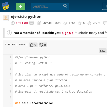
PASTEBIN
ejercicio python
TESLARIU
MAY 4TH, 2023
1,000
0
NEVER
Not a member of Pastebin yet?
Sign Up
, it unlocks many cool f
0
0
0.38 KB
| None
|
raw
#!/usr/bin/env python
# -*- coding: utf-8 -*-
# Escribir un script que pida el radio de un círculo y 
# su area usando alguna funcion
# area = pi * radio**2, pi=3.1416
# Expresar el resultado con 2 cifras decimales
def
 calcularArea
(
radio
)
: