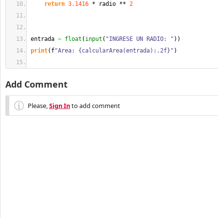
return
3.1416
 * radio ** 
2
entrada 
=
float
(
input
(
"INGRESE UN RADIO: "
)
)
print
(
f
"Area: {calcularArea(entrada):.2f}"
)
Add Comment
Please,
Sign In
to add comment