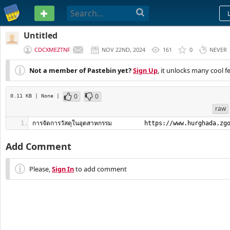
PASTEBIN
Untitled
CDCXMEZTNF
NOV 22ND, 2024
161
0
NEVER
Not a member of Pastebin yet?
Sign Up
, it unlocks many cool f
0
0
0.11 KB
| None
|
raw
การจัดการวัสดุในอุตสาหกรรม         https://www.hurghada.zg
Add Comment
Please,
Sign In
to add comment