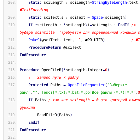
Static
 sciLength : sciLength
=
StringByteLength
(
text,
#TextEncoding
Static
 sciText.s : sciText 
=
Space
(
sciLength
)
If
*
sciLength : 
*
sciLength
\
i
=
sciLength : 
EndIf
;<--
буфера scintilla  (требуется для определенной команды s
PokeS
(
@sciText, text, 
-
1
, #PB_UTF8
)
; #T
ProcedureReturn
 @sciText
EndProcedure
Procedure
 OpenFileR
(
*
sciLength.Integer
=
0
)
;   Запрос пути к файлу
Protected
 Path$ 
=
OpenFileRequester
(
"Выберите 
файл"
,
""
,
"Текст|*.txt;*.bat;*.pb|Все файлы (*.*)|*.*"
,
0
If
 Path$ 
; так как sciLength = 0 это критерий отмен
функции
        ReadFileR
(
Path$
)
EndIf
EndProcedure