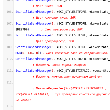
ScintillaSendMessage
(
0
, #SCI_STYLESETFORE, #LexerState_
; Цвет чисел, BGR
ScintillaSendMessage
(
0
, #SCI_STYLESETFORE, #LexerState_
; Цвет ключевых слов, BGR
ScintillaSendMessage
(
0
, #SCI_STYLESETFORE, #LexerState_
$DE97D9
)
; Цвет препроцессор, BGR
ScintillaSendMessage
(
0
, #SCI_STYLESETFORE, #LexerState_
; Цвет препроцессор, BGR
ScintillaSendMessage
(
0
RGB
(
0
, 
136
, 
0
)
)
; Цвет ключевых слов со сворачиванием.
ScintillaSendMessage
(
0
, #SCI_STYLESETBOLD, #LexerState_
; Выделять чисел жирным шрифтом
ScintillaSendMessage
(
0
, #SCI_STYLESETITALIC, #LexerStat
; Выделять комментарии наклонным шрифтом
; MessageRequester(Str(#STYLE_LINENUMBER) , 
Str(#STYLE_DEFAULT)) ; тут проверяем константы других с
не мешают