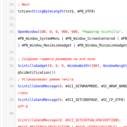
; Next 
txtLen
=
StringByteLength
(
txt$, #PB_UTF8
)
OpenWindow
(
100
, 
0
, 
0
, 
900
, 
600
, 
"Редактор Scintilla"
, 
#PB_Window_SystemMenu 
|
 #PB_Window_ScreenCentered 
|
|
 #PB_Window_MaximizeGadget 
|
 #PB_Window_MinimizeGadget
; Создание гаджета размером на всё окно
ScintillaGadget
(
0
, 
0
, 
0
, 
WindowWidth
(
100
)
, 
WindowHeight
@SciNotification
(
)
)
; Устанавливает режим текста
ScintillaSendMessage
(
0
, #SCI_SETWRAPMODE, #SC_WRAP_NONE
строк
ScintillaSendMessage
(
0
, #SCI_SETCODEPAGE, #SC_CP_UTF8
)
UTF-8
ScintillaSendMessage(0, #SCI_SETVIRTUALSPACEOPTIONS, 