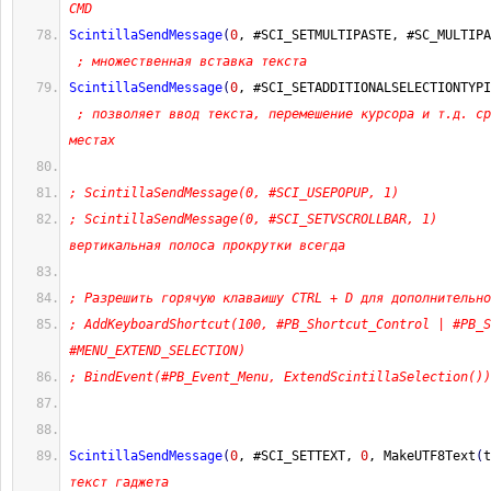
CMD
ScintillaSendMessage
(
0
, #SCI_SETMULTIPASTE, #SC_MULTIPA
; множественная вставка текста
ScintillaSendMessage
(
0
, #SCI_SETADDITIONALSELECTIONTYPI
; позволяет ввод текста, перемешение курсора и т.д. ср
местах
; ScintillaSendMessage(0, #SCI_USEPOPUP, 1)
; ScintillaSendMessage(0, #SCI_SETVSCROLLBAR, 1)       
вертикальная полоса прокрутки всегда
; Разрешить горячую клаваишу CTRL + D для дополнительно
; AddKeyboardShortcut(100, #PB_Shortcut_Control | #PB_S
#MENU_EXTEND_SELECTION)
; BindEvent(#PB_Event_Menu, ExtendScintillaSelection())
ScintillaSendMessage
(
0
, #SCI_SETTEXT, 
0
, MakeUTF8Text
(
t
текст гаджета