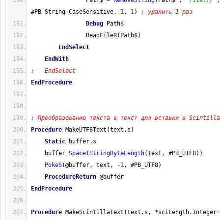
                Path$ 
=
RemoveString
(
Path$ , 
"file://"
, 
#PB_String_CaseSensitive, 
1
, 
1
)
; удалить 1 раз
Debug
 Path$
                ReadFileR
(
Path$
)
EndSelect
EndWith
;   EndSelect
EndProcedure
; Преобразование текста в текст для вставки в Scintilla
Procedure
 MakeUTF8Text
(
text.s
)
Static
 buffer.s
    buffer
=
Space
(
StringByteLength
(
text, #PB_UTF8
)
)
PokeS
(
@buffer, text, 
-
1
, #PB_UTF8
)
ProcedureReturn
 @buffer
EndProcedure
Procedure
 MakeScintillaText
(
text.s, 
*
sciLength.Integer
=