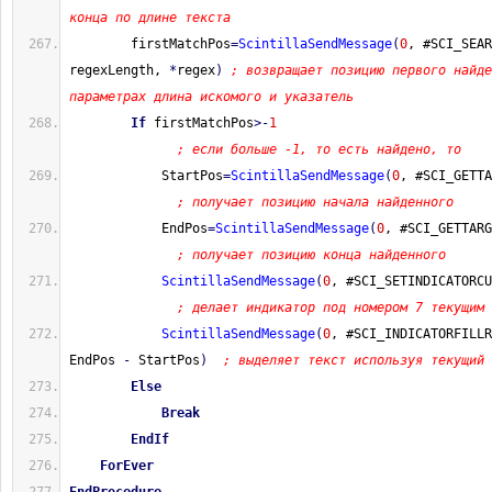
конца по длине текста
        firstMatchPos
=
ScintillaSendMessage
(
0
, #SCI_SEAR
regexLength, 
*
regex
)
; возвращает позицию первого найде
параметрах длина искомого и указатель
If
 firstMatchPos
>-
1
; если больше -1, то есть найдено, то
            StartPos
=
ScintillaSendMessage
(
0
, #SCI_GETTA
; получает позицию начала найденного
            EndPos
=
ScintillaSendMessage
(
0
, #SCI_GETTARG
; получает позицию конца найденного
ScintillaSendMessage
(
0
, #SCI_SETINDICATORCU
; делает индикатор под номером 7 текущим
ScintillaSendMessage
(
0
, #SCI_INDICATORFILLR
EndPos 
-
 StartPos
)
; выделяет текст используя текущий 
Else
Break
EndIf
ForEver