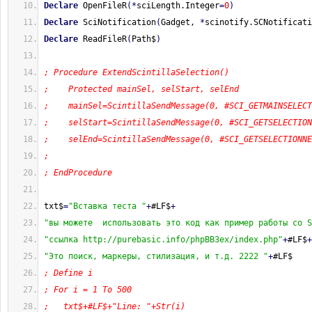
Declare
 OpenFileR
(
*
sciLength.Integer
=
0
)
Declare
 SciNotification
(
Gadget, 
*
scinotify.SCNotificati
Declare
 ReadFileR
(
Path$
)
; Procedure ExtendScintillaSelection()
;    Protected mainSel, selStart, selEnd
;    mainSel=ScintillaSendMessage(0, #SCI_GETMAINSELECT
;    selStart=ScintillaSendMessage(0, #SCI_GETSELECTION
;    selEnd=ScintillaSendMessage(0, #SCI_GETSELECTIONNE
;
; EndProcedure
txt$
=
"Вставка теста "
+
#LF$
+
"вы можете  использовать это код как пример работы со S
"ссылка http://purebasic.info/phpBB3ex/index.php"
+
#LF$
+
"Это поиск, маркеры, стилизация, и т.д. 2222 "
+
#LF$
; Define i
; For i = 1 To 500
;   txt$+#LF$+"Line: "+Str(i)