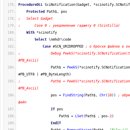
ProcedureDLL
 SciNotification
(
Gadget, 
*
scinotify.SCNotif
Protected
 Path$, pos
;   Select Gadget
;       Case 0 ; уведомление гаджету 0 (Scintilla)
With
*
scinotify
Select
\
nmhdr
\
code
Case
 #SCN_URIDROPPED 
; о броске файлов в ок
;               Debug PeekS(*scinotify.SCNotification\t
#PB_Ascii)
                Path$ 
=
PeekS
(
*
scinotify.SCNotification
#PB_UTF8 
|
 #PB_ByteLength
)
;               Path$ = PeekS(*scinotify.SCNotification
#PB_Ascii)
                pos 
=
FindString
(
Path$, 
Chr
(
10
)
)
; обре
файл
If
 pos
                    Path$ 
=
LSet
(
Path$ , pos
-
2
)
EndIf