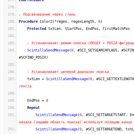
EndProcedure
; Подсвечивание через стиль
Procedure
 Color2
(
*
regex, regexLength, n
)
Protected
 txtLen, StartPos, EndPos, firstMatchPos
; Устанавливает режим поиска (REGEX + POSIX фигурны
ScintillaSendMessage
(
0
, #SCI_SETSEARCHFLAGS, #SCFIN
#SCFIND_POSIX
)
; Устанавливает целевой диапазон поиска
    txtLen 
=
ScintillaSendMessage
(
0
, #SCI_GETTEXTLENGTH
текста
    EndPos 
=
0
Repeat
ScintillaSendMessage
(
0
, #SCI_SETTARGETSTART, En
начала (задаём область поиска) используя позицию конца 
ScintillaSendMessage
(
0
, #SCI_SETTARGETEND, txtL