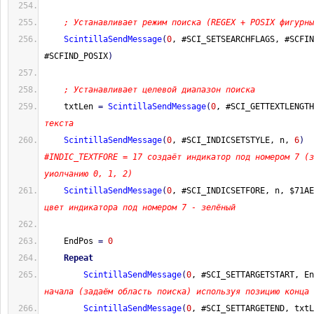
; Устанавливает режим поиска (REGEX + POSIX фигурны
ScintillaSendMessage
(
0
, #SCI_SETSEARCHFLAGS, #SCFIN
#SCFIND_POSIX
)
; Устанавливает целевой диапазон поиска
    txtLen 
=
ScintillaSendMessage
(
0
, #SCI_GETTEXTLENGTH
текста
ScintillaSendMessage
(
0
, #SCI_INDICSETSTYLE, n, 
6
)
#INDIC_TEXTFORE = 17 создаёт индикатор под номером 7 (з
уиолчанию 0, 1, 2)
ScintillaSendMessage
(
0
, #SCI_INDICSETFORE, n, $71AE
цвет индикатора под номером 7 - зелёный
    EndPos 
=
0
Repeat
ScintillaSendMessage
(
0
, #SCI_SETTARGETSTART, En
начала (задаём область поиска) используя позицию конца 
ScintillaSendMessage
(
0
, #SCI_SETTARGETEND, txtL