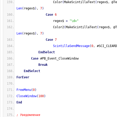
                    Color
(
MakeScintillaText
(
regex$, @Te
Len
(
regex$
)
, 
7
)
Case
6
                    regex$ 
=
"\d+"
                    Color2
(
MakeScintillaText
(
regex$, @T
Len
(
regex$
)
, 
7
)
Case
7
ScintillaSendMessage
(
0
, #SCI_CLEARD
EndSelect
Case
 #PB_Event_CloseWindow
Break
EndSelect
ForEver
FreeMenu
(
0
)
CloseWindow
(
100
)
End
; Уведомления