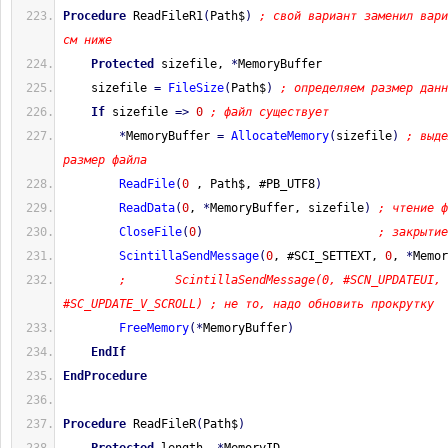
Procedure
 ReadFileR1
(
Path$
)
; свой вариант заменил вари
см ниже
Protected
 sizefile, 
*
MemoryBuffer
    sizefile 
=
FileSize
(
Path$
)
; определяем размер данн
If
 sizefile 
=>
0
; файл существует
*
MemoryBuffer 
=
AllocateMemory
(
sizefile
)
; выде
размер файла
ReadFile
(
0
 , Path$, #PB_UTF8
)
ReadData
(
0
, 
*
MemoryBuffer, sizefile
)
; чтение ф
CloseFile
(
0
)
; закрытие
ScintillaSendMessage
(
0
, #SCI_SETTEXT, 
0
, 
*
Memor
;       ScintillaSendMessage(0, #SCN_UPDATEUI, 
#SC_UPDATE_V_SCROLL) ; не то, надо обновить прокрутку
FreeMemory
(
*
MemoryBuffer
)
EndIf
EndProcedure
Procedure
 ReadFileR
(
Path$
)