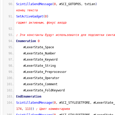
ScintillaSendMessage
(
0
, #SCI_GOTOPOS, txtLen
)
конец текста
SetActiveGadget
(
0
)
гаджет активным, фокус ввода
; Эти константы будут использоватся для подсветки синта
Enumeration
0
    #LexerState_Space
    #LexerState_Number
    #LexerState_Keyword
    #LexerState_String
    #LexerState_Preprocessor
    #LexerState_Operator
    #LexerState_Comment
    #LexerState_FoldKeyword
EndEnumeration
ScintillaSendMessage
(
0
, #SCI_STYLESETFORE, #LexerState_
174
, 
113
)
)
; Цвет комментариев