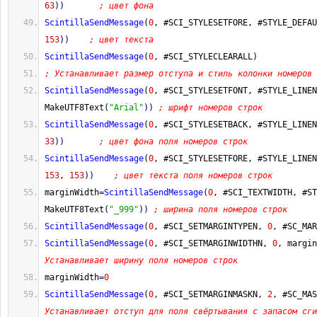
63
)
)
; цвет фона
ScintillaSendMessage
(
0
, #SCI_STYLESETFORE, #STYLE_DEFAU
153
)
)
; цвет текста
ScintillaSendMessage
(
0
, #SCI_STYLECLEARALL
)
; Устанавливает размер отступа и стиль колонки номеров 
ScintillaSendMessage
(
0
, #SCI_STYLESETFONT, #STYLE_LINEN
MakeUTF8Text
(
"Arial"
)
)
; шрифт номеров строк
ScintillaSendMessage
(
0
, #SCI_STYLESETBACK, #STYLE_LINEN
33
)
)
; цвет фона поля номеров строк
ScintillaSendMessage
(
0
, #SCI_STYLESETFORE, #STYLE_LINEN
153
, 
153
)
)
; цвет текста поля номеров строк
marginWidth
=
ScintillaSendMessage
(
0
, #SCI_TEXTWIDTH, #ST
MakeUTF8Text
(
"_999"
)
)
; ширина поля номеров строк
ScintillaSendMessage
(
0
, #SCI_SETMARGINTYPEN, 
0
, #SC_MAR
ScintillaSendMessage
(
0
, #SCI_SETMARGINWIDTHN, 
0
, margin
Устанавливает ширину поля номеров строк
marginWidth
=
0
ScintillaSendMessage
(
0
, #SCI_SETMARGINMASKN, 
2
, #SC_MAS
Устанавливает отступ для поля свёртывания с запасом сги