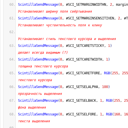
ScintillaSendMessage
(
0
, #SCI_SETMARGINWIDTHN, 
2
, margin
Устанавливает ширину поля свёртывания
ScintillaSendMessage
(
0
, #SCI_SETMARGINSENSITIVEN, 
2
, #T
Устанавливает чуствительность поля к клику
Устанавливает стиль текстовго курсора и выделения
ScintillaSendMessage
(
0
, #SCI_SETCARETSTICKY, 
1
)
делает всегда видимым (?)
ScintillaSendMessage
(
0
, #SCI_SETCARETWIDTH, 
1
)
толщина текстовго курсора
ScintillaSendMessage
(
0
, #SCI_SETCARETFORE, 
RGB
(
255
, 
255
текстовго курсора
ScintillaSendMessage
(
0
, #SCI_SETSELALPHA, 
100
)
прозрачность выделения
ScintillaSendMessage
(
0
, #SCI_SETSELBACK, 
1
, 
RGB
(
255
, 
25
фона выделения
ScintillaSendMessage
(
0
, #SCI_SETSELFORE, 
1
, 
RGB
(
160
, 
16
текста выделения