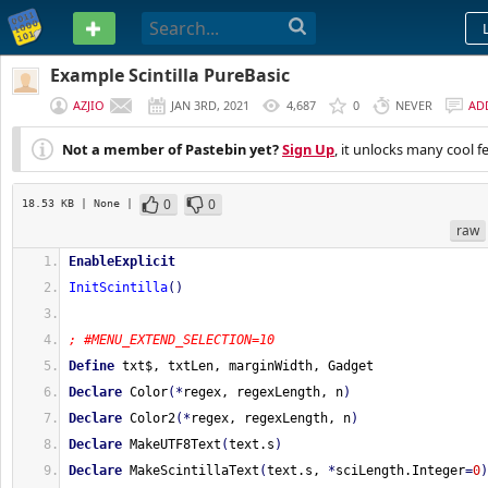
PASTEBIN
Example Scintilla PureBasic
AZJIO
JAN 3RD, 2021
4,687
0
NEVER
AD
Not a member of Pastebin yet?
Sign Up
, it unlocks many cool f
0
0
18.53 KB
| None
|
raw
EnableExplicit
InitScintilla
(
)
; #MENU_EXTEND_SELECTION=10
Define
 txt$, txtLen, marginWidth, Gadget
Declare
 Color
(
*
regex, regexLength, n
)
Declare
 Color2
(
*
regex, regexLength, n
)
Declare
 MakeUTF8Text
(
text.s
)
Declare
 MakeScintillaText
(
text.s, 
*
sciLength.Integer
=
0
)