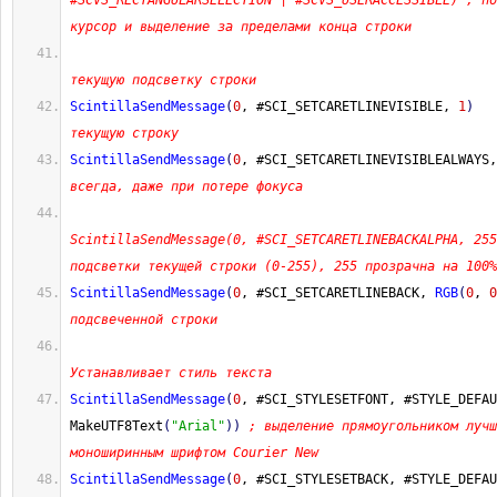
#SCVS_RECTANGULARSELECTION | #SCVS_USERACCESSIBLE) ; по
курсор и выделение за пределами конца строки
текущую подсветку строки
ScintillaSendMessage
(
0
, #SCI_SETCARETLINEVISIBLE, 
1
)
текущую строку
ScintillaSendMessage
(
0
, #SCI_SETCARETLINEVISIBLEALWAYS,
всегда, даже при потере фокуса
ScintillaSendMessage(0, #SCI_SETCARETLINEBACKALPHA, 255
подсветки текущей строки (0-255), 255 прозрачна на 100%
ScintillaSendMessage
(
0
, #SCI_SETCARETLINEBACK, 
RGB
(
0
, 
0
подсвеченной строки
Устанавливает стиль текста
ScintillaSendMessage
(
0
, #SCI_STYLESETFONT, #STYLE_DEFAU
MakeUTF8Text
(
"Arial"
)
)
; выделение прямоугольником лучш
моноширинным шрифтом Courier New
ScintillaSendMessage
(
0
, #SCI_STYLESETBACK, #STYLE_DEFAU