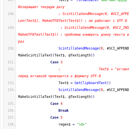
                    Text$ 
=
FormatDate
(
"%dd.%mm.%yyyy"
Возвращает текущую дату
; ScintillaSendMessage(0, #SCI_APPE
Len(Text$), MakeUTF8Text(Text$)) ; не работает с UTF-8
; ScintillaSendMessage(0, #SCI_INS
MakeUTF8Text(Text$)) ; проблема измерять длину текста в
раз
ScintillaSendMessage
(
0
, #SCI_APPEND
MakeScintillaText
(
Text$, @TextLength
)
)
Case
3
;                   Text$ = "вставл
перед вставкой приводится к формату UTF-8
                    Text$ 
=
GetClipboardText
(
)
ScintillaSendMessage
(
0
, #SCI_APPEND
MakeScintillaText
(
Text$, @TextLength
)
)
Case
4
Break
Case
5
                    regex$ 
=
"\d+"