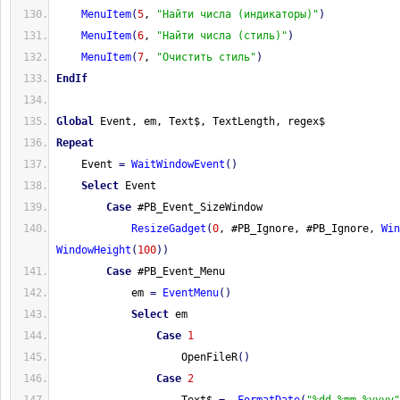
MenuItem
(
5
, 
"Найти числа (индикаторы)"
)
MenuItem
(
6
, 
"Найти числа (стиль)"
)
MenuItem
(
7
, 
"Очистить стиль"
)
EndIf
Global
 Event, em, Text$, TextLength, regex$
Repeat
    Event 
=
WaitWindowEvent
(
)
Select
 Event
Case
 #PB_Event_SizeWindow
ResizeGadget
(
0
, #PB_Ignore, #PB_Ignore, 
Win
WindowHeight
(
100
)
)
Case
 #PB_Event_Menu
            em 
=
EventMenu
(
)
Select
 em
Case
1
                    OpenFileR
(
)
Case
2