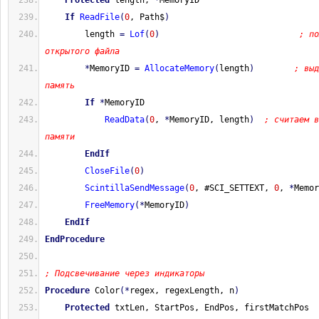
Protected
 length, 
*
MemoryID
If
ReadFile
(
0
, Path$
)
        length 
=
Lof
(
0
)
; по
открытого файла
*
MemoryID 
=
AllocateMemory
(
length
)
; выд
память
If
*
MemoryID
ReadData
(
0
, 
*
MemoryID, length
)
; считаем в
памяти
EndIf
CloseFile
(
0
)
ScintillaSendMessage
(
0
, #SCI_SETTEXT, 
0
, 
*
Memor
FreeMemory
(
*
MemoryID
)
EndIf
EndProcedure
; Подсвечивание через индикаторы
Procedure
 Color
(
*
regex, regexLength, n
)
Protected
 txtLen, StartPos, EndPos, firstMatchPos