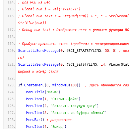
; Для RGB из Веб
; Global num.i = Val("$71AE71")
; Global num_text.s = Str(Red(num)) + ", " + Str(Green(
Str(Blue(num))
; Debug num_text ; Отображает цвет в формате функции RG
; Пробуем применить стиль (проблема с позиционированием
ScintillaSendMessage
(
0
, #SCI_STARTSTYLING, 
50
, 
0
)
; поз
го)
ScintillaSendMessage
(
0
, #SCI_SETSTYLING, 
14
, #LexerStat
ширина и номер стиля
If
CreateMenu
(
0
, 
WindowID
(
100
)
)
; Здесь начинается соз
MenuTitle
(
"Меню"
)
MenuItem
(
1
, 
"Открыть файл"
)
MenuItem
(
2
, 
"Вставить текущую дату"
)
MenuItem
(
3
, 
"Вставить из буфера обмена"
)
MenuBar
(
)
; разделитель
MenuItem
(
4
, 
"Выход"
)