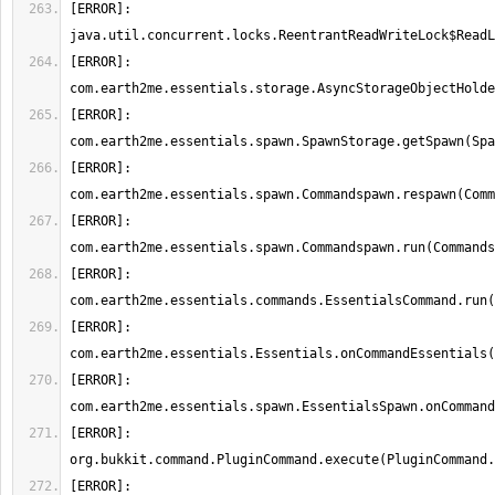
[ERROR]:               
[ERROR]:               
[ERROR]:               
[ERROR]:               
[ERROR]:               
[ERROR]:               
[ERROR]:               
[ERROR]:               
[ERROR]:               
[ERROR]:               