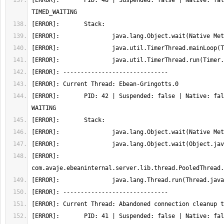
[ERROR]:       PID: 48 | Suspended: false | Native: fal
[ERROR]:       PID: 42 | Suspended: false | Native: fal
[ERROR]:               
[ERROR]:       PID: 41 | Suspended: false | Native: fal