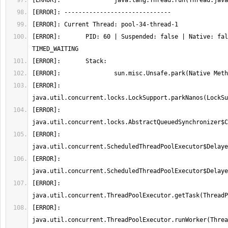
[ERROR]:       PID: 60 | Suspended: false | Native: fal
[ERROR]:               
[ERROR]:               
[ERROR]:               
[ERROR]:               
[ERROR]:               
[ERROR]:               