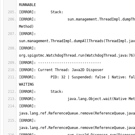
[ERROR]:               sun.management.ThreadImpl.dumpTh
[ERROR]:               
[ERROR]:               
[ERROR]:       PID: 32 | Suspended: false | Native: fal
[ERROR]:               
[ERROR]:               