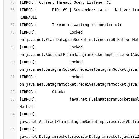
[ERROR]:       PID: 69 | Suspended: false | Native: tru
[ERROR]:               Locked 
[ERROR]:               Locked 
[ERROR]:               Locked 
[ERROR]:               Locked 
[ERROR]:               java.net.PlainDatagramSocketImpl
[ERROR]:               
[ERROR]:               