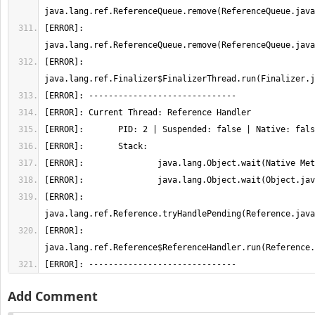
[ERROR]:               
[ERROR]:               
[ERROR]:               
[ERROR]:               
[ERROR]: ------------------------------
Add Comment