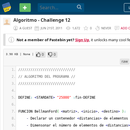
PASTEBIN
Algoritmo - Challenge 12
A GUEST
JUN 21ST, 2011
1,672
0
NEVER
ADD 
Not a member of Pastebin yet?
Sign Up
, it unlocks many cool f
0
0
3.90 KB
| None
|
raw
////////////////////////////
// ALGORITMO DEL PROGRAMA //
////////////////////////////
DEFINE
:
<
STARDATE
>
"25000"
:
fin
-
DEFINE
FUNCION BellmanFord
(
<
matriz
>
, 
<
inicio
>
, 
<
destino
>
)
:
-
 Declarar un contenedor 
<
distancias
>
 de elementos 
-
 Dimensonar el número de elementos de 
<
distancias
>