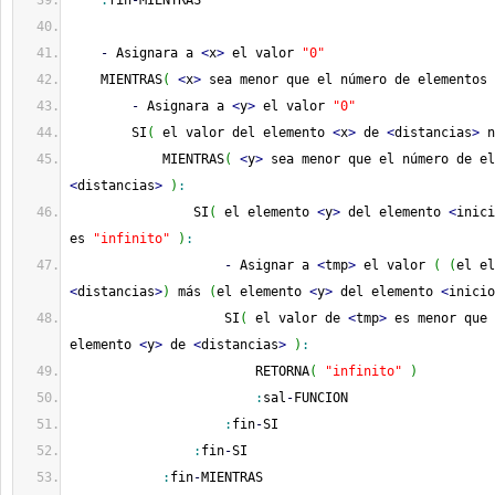
:
fin
-
MIENTRAS
-
 Asignara a 
<
x
>
 el valor 
"0"
    MIENTRAS
(
<
x
>
 sea menor que el número de elementos 
-
 Asignara a 
<
y
>
 el valor 
"0"
        SI
(
 el valor del elemento 
<
x
>
 de 
<
distancias
>
 n
            MIENTRAS
(
<
y
>
<
distancias
>
)
:
                SI
(
 el elemento 
<
y
>
 del elemento 
<
inici
es 
"infinito"
)
:
-
 Asignar a 
<
tmp
>
 el valor 
(
(
el el
<
distancias
>
)
 más 
(
el elemento 
<
y
>
 del elemento 
<
inicio
                    SI
(
 el valor de 
<
tmp
>
 es menor que 
elemento 
<
y
>
 de 
<
distancias
>
)
:
                        RETORNA
(
"infinito"
)
:
sal
-
FUNCION
:
fin
-
SI
:
fin
-
SI
:
fin
-
MIENTRAS