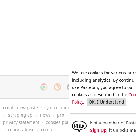
We use cookies for various pur
including analytics. By continu
use Pastebin, you agree to our 
cookies as described in the
Coo
Policy
.
OK, I Understand
create new paste
/
syntax languages
/
archive
/
faq
/
tools
/
/
scraping api
/
news
/
pro
privacy statement
/
cookies policy
/
terms of service
/
security 
Not a member of Paste
/
report abuse
/
contact
Sign Up
, it unlocks m