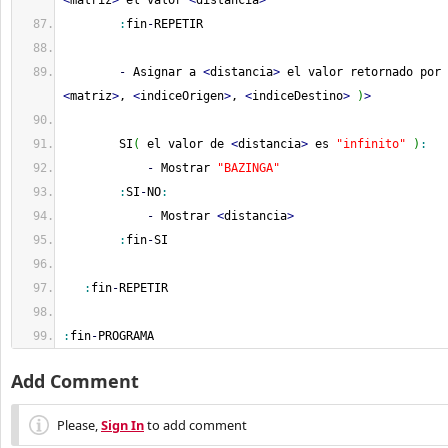
<
matriz
>
 el valor 
<
distancia
>
:
fin
-
REPETIR
-
 Asignar a 
<
distancia
>
 el valor retornado por 
<
matriz
>
, 
<
indiceOrigen
>
, 
<
indiceDestino
>
)
>
        SI
(
 el valor de 
<
distancia
>
 es 
"infinito"
)
:
-
 Mostrar 
"BAZINGA"
:
SI
-
NO
:
-
 Mostrar 
<
distancia
>
:
fin
-
SI
:
fin
-
REPETIR
:
fin
-
PROGRAMA
Add Comment
Please,
Sign In
to add comment