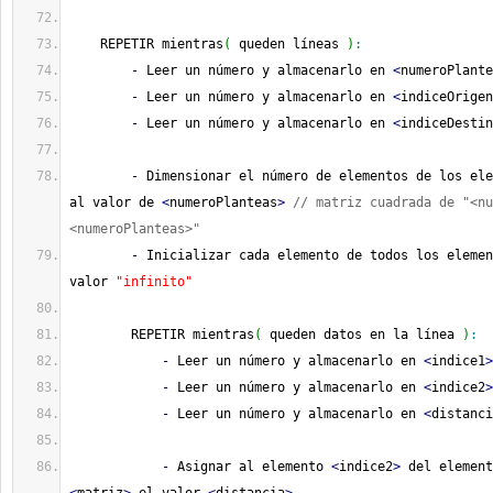
    REPETIR mientras
(
 queden líneas 
)
:
-
 Leer un número y almacenarlo en 
<
numeroPlante
-
 Leer un número y almacenarlo en 
<
indiceOrigen
-
 Leer un número y almacenarlo en 
<
indiceDestin
-
 Dimensionar el número de elementos de los ele
al valor de 
<
numeroPlanteas
>
// matriz cuadrada de "<nu
<numeroPlanteas>"
-
 Inicializar cada elemento de todos los elemen
valor 
"infinito"
        REPETIR mientras
(
 queden datos en la línea 
)
:
-
 Leer un número y almacenarlo en 
<
indice1
>
-
 Leer un número y almacenarlo en 
<
indice2
>
-
 Leer un número y almacenarlo en 
<
distanci
-
 Asignar al elemento 
<
indice2
>
 del element