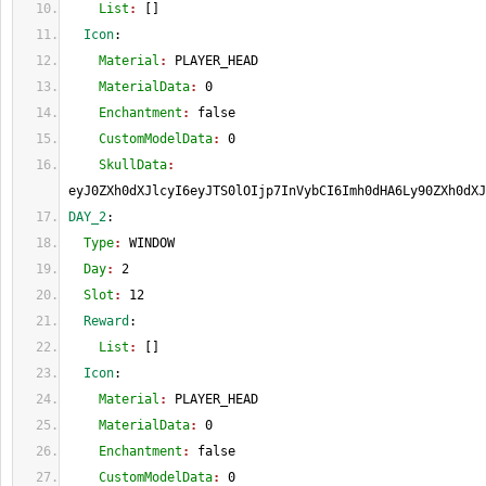
    List
: 
[
]
  Icon
:
    Material
: 
PLAYER_HEAD
    MaterialData
: 
0
    Enchantment
: 
false
    CustomModelData
: 
0
    SkullData
: 
eyJ0ZXh0dXJlcyI6eyJTS0lOIjp7InVybCI6Imh0dHA6Ly90ZXh0dXJ
DAY_2
:
  Type
: 
WINDOW
  Day
: 
2
  Slot
: 
12
  Reward
:
    List
: 
[
]
  Icon
:
    Material
: 
PLAYER_HEAD
    MaterialData
: 
0
    Enchantment
: 
false
    CustomModelData
: 
0