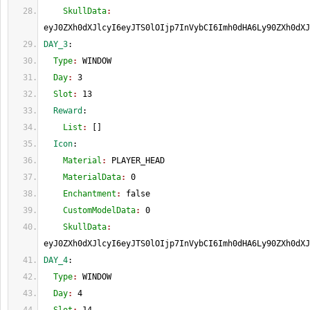
    SkullData
: 
eyJ0ZXh0dXJlcyI6eyJTS0lOIjp7InVybCI6Imh0dHA6Ly90ZXh0dXJ
DAY_3
:
  Type
: 
WINDOW
  Day
: 
3
  Slot
: 
13
  Reward
:
    List
: 
[
]
  Icon
:
    Material
: 
PLAYER_HEAD
    MaterialData
: 
0
    Enchantment
: 
false
    CustomModelData
: 
0
    SkullData
: 
eyJ0ZXh0dXJlcyI6eyJTS0lOIjp7InVybCI6Imh0dHA6Ly90ZXh0dXJ
DAY_4
:
  Type
: 
WINDOW
  Day
: 
4