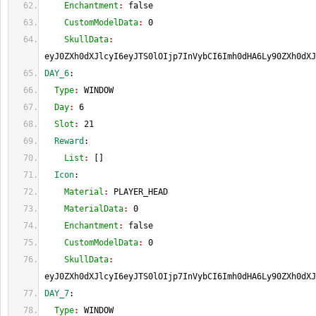
    Enchantment
: 
false
    CustomModelData
: 
0
    SkullData
: 
eyJ0ZXh0dXJlcyI6eyJTS0lOIjp7InVybCI6Imh0dHA6Ly90ZXh0dXJ
DAY_6
:
  Type
: 
WINDOW
  Day
: 
6
  Slot
: 
21
  Reward
:
    List
: 
[
]
  Icon
:
    Material
: 
PLAYER_HEAD
    MaterialData
: 
0
    Enchantment
: 
false
    CustomModelData
: 
0
    SkullData
: 
eyJ0ZXh0dXJlcyI6eyJTS0lOIjp7InVybCI6Imh0dHA6Ly90ZXh0dXJ
DAY_7
:
  Type
: 
WINDOW