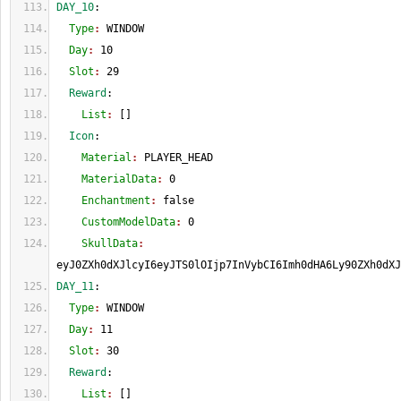
DAY_10
:
  Type
: 
WINDOW
  Day
: 
10
  Slot
: 
29
  Reward
:
    List
: 
[
]
  Icon
:
    Material
: 
PLAYER_HEAD
    MaterialData
: 
0
    Enchantment
: 
false
    CustomModelData
: 
0
    SkullData
: 
eyJ0ZXh0dXJlcyI6eyJTS0lOIjp7InVybCI6Imh0dHA6Ly90ZXh0dXJ
DAY_11
:
  Type
: 
WINDOW
  Day
: 
11
  Slot
: 
30
  Reward
:
    List
: 
[
]