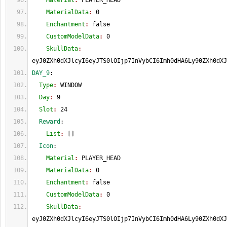
    Material
: 
PLAYER_HEAD
    MaterialData
: 
0
    Enchantment
: 
false
    CustomModelData
: 
0
    SkullData
: 
eyJ0ZXh0dXJlcyI6eyJTS0lOIjp7InVybCI6Imh0dHA6Ly90ZXh0dXJ
DAY_9
:
  Type
: 
WINDOW
  Day
: 
9
  Slot
: 
24
  Reward
:
    List
: 
[
]
  Icon
:
    Material
: 
PLAYER_HEAD
    MaterialData
: 
0
    Enchantment
: 
false
    CustomModelData
: 
0
    SkullData
: 
eyJ0ZXh0dXJlcyI6eyJTS0lOIjp7InVybCI6Imh0dHA6Ly90ZXh0dXJ