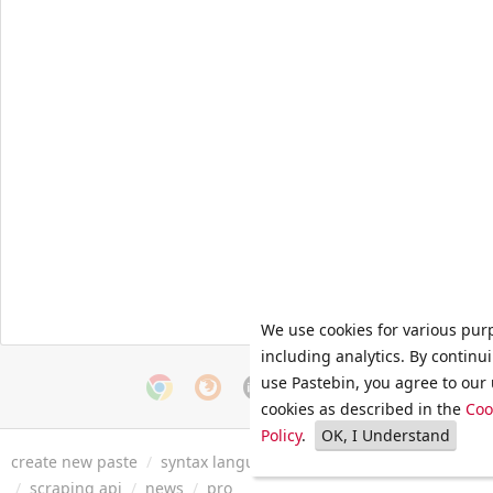
We use cookies for various pur
including analytics. By continu
use Pastebin, you agree to our 
cookies as described in the
Coo
Policy
.
OK, I Understand
create new paste
/
syntax languages
/
archive
/
faq
/
tools
/
/
scraping api
/
news
/
pro