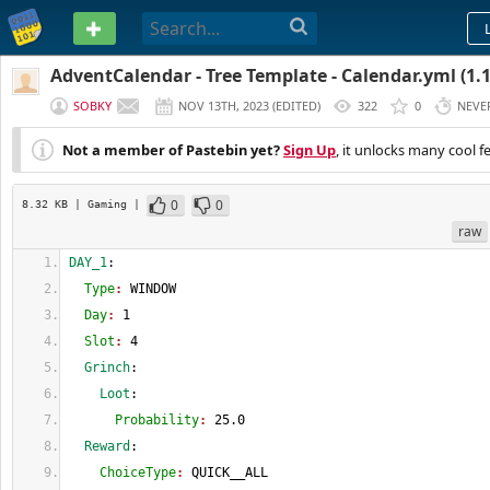
PASTEBIN
AdventCalendar - Tree Template - Calendar.yml (1.13
SOBKY
NOV 13TH, 2023
(
EDITED
)
322
0
NEVE
Not a member of Pastebin yet?
Sign Up
, it unlocks many cool f
0
0
8.32 KB
| Gaming
|
raw
DAY_1
:
  Type
: 
WINDOW
  Day
: 
1
  Slot
: 
4
  Grinch
:
    Loot
:
      Probability
: 
25.0
  Reward
:
    ChoiceType
: 
QUICK__ALL