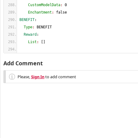
    CustomModelData
: 
0
    Enchantment
: 
false
BENEFIT
:
  Type
: 
BENEFIT
  Reward
:
    List
: 
[
]
Add Comment
Please,
Sign In
to add comment