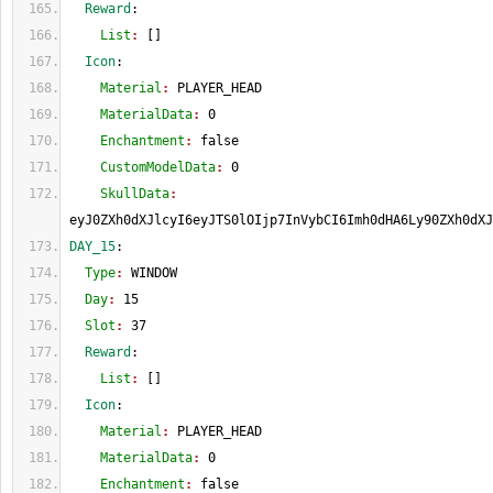
  Reward
:
    List
: 
[
]
  Icon
:
    Material
: 
PLAYER_HEAD
    MaterialData
: 
0
    Enchantment
: 
false
    CustomModelData
: 
0
    SkullData
: 
eyJ0ZXh0dXJlcyI6eyJTS0lOIjp7InVybCI6Imh0dHA6Ly90ZXh0dXJ
DAY_15
:
  Type
: 
WINDOW
  Day
: 
15
  Slot
: 
37
  Reward
:
    List
: 
[
]
  Icon
:
    Material
: 
PLAYER_HEAD
    MaterialData
: 
0
    Enchantment
: 
false