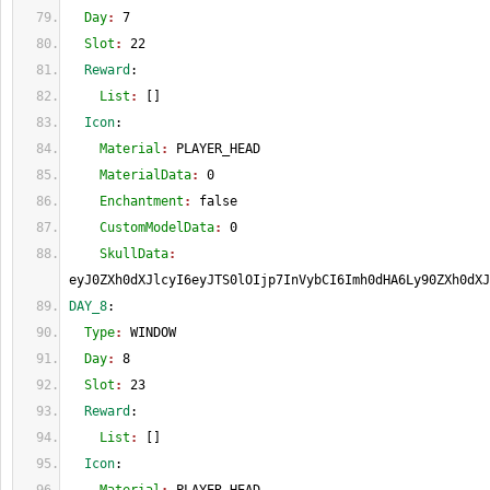
  Day
: 
7
  Slot
: 
22
  Reward
:
    List
: 
[
]
  Icon
:
    Material
: 
PLAYER_HEAD
    MaterialData
: 
0
    Enchantment
: 
false
    CustomModelData
: 
0
    SkullData
: 
eyJ0ZXh0dXJlcyI6eyJTS0lOIjp7InVybCI6Imh0dHA6Ly90ZXh0dXJ
DAY_8
:
  Type
: 
WINDOW
  Day
: 
8
  Slot
: 
23
  Reward
:
    List
: 
[
]
  Icon
: