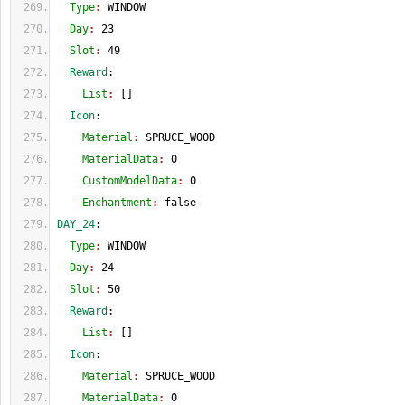
  Type
: 
WINDOW
  Day
: 
23
  Slot
: 
49
  Reward
:
    List
: 
[
]
  Icon
:
    Material
: 
SPRUCE_WOOD
    MaterialData
: 
0
    CustomModelData
: 
0
    Enchantment
: 
false
DAY_24
:
  Type
: 
WINDOW
  Day
: 
24
  Slot
: 
50
  Reward
:
    List
: 
[
]
  Icon
:
    Material
: 
SPRUCE_WOOD
    MaterialData
: 
0