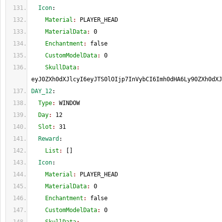
  Icon
:
    Material
: 
PLAYER_HEAD
    MaterialData
: 
0
    Enchantment
: 
false
    CustomModelData
: 
0
    SkullData
: 
eyJ0ZXh0dXJlcyI6eyJTS0lOIjp7InVybCI6Imh0dHA6Ly90ZXh0dXJ
DAY_12
:
  Type
: 
WINDOW
  Day
: 
12
  Slot
: 
31
  Reward
:
    List
: 
[
]
  Icon
:
    Material
: 
PLAYER_HEAD
    MaterialData
: 
0
    Enchantment
: 
false
    CustomModelData
: 
0