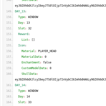
    SkullData
: 
eyJ0ZXh0dXJlcyI6eyJTS0lOIjp7InVybCI6Imh0dHA6Ly90ZXh0dXJ
DAY_13
:
  Type
: 
WINDOW
  Day
: 
13
  Slot
: 
32
  Reward
:
    List
: 
[
]
  Icon
:
    Material
: 
PLAYER_HEAD
    MaterialData
: 
0
    Enchantment
: 
false
    CustomModelData
: 
0
    SkullData
: 
eyJ0ZXh0dXJlcyI6eyJTS0lOIjp7InVybCI6Imh0dHA6Ly90ZXh0dXJ
DAY_14
:
  Type
: 
WINDOW
  Day
: 
14
  Slot
: 
33