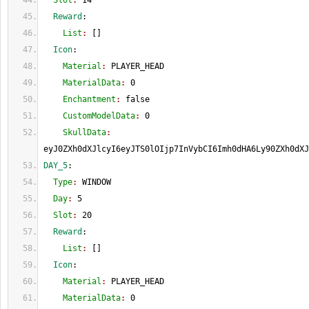
  Slot
: 
14
  Reward
:
    List
: 
[
]
  Icon
:
    Material
: 
PLAYER_HEAD
    MaterialData
: 
0
    Enchantment
: 
false
    CustomModelData
: 
0
    SkullData
: 
eyJ0ZXh0dXJlcyI6eyJTS0lOIjp7InVybCI6Imh0dHA6Ly90ZXh0dXJ
DAY_5
:
  Type
: 
WINDOW
  Day
: 
5
  Slot
: 
20
  Reward
:
    List
: 
[
]
  Icon
:
    Material
: 
PLAYER_HEAD
    MaterialData
: 
0