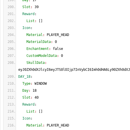
  Day
: 
17
  Slot
: 
39
  Reward
:
    List
: 
[
]
  Icon
:
    Material
: 
PLAYER_HEAD
    MaterialData
: 
0
    Enchantment
: 
false
    CustomModelData
: 
0
    SkullData
: 
eyJ0ZXh0dXJlcyI6eyJTS0lOIjp7InVybCI6Imh0dHA6Ly90ZXh0dXJ
DAY_18
:
  Type
: 
WINDOW
  Day
: 
18
  Slot
: 
40
  Reward
:
    List
: 
[
]
  Icon
:
    Material
: 
PLAYER_HEAD