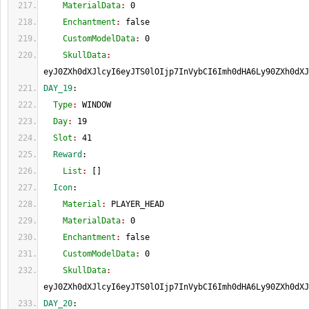
    MaterialData
: 
0
    Enchantment
: 
false
    CustomModelData
: 
0
    SkullData
: 
eyJ0ZXh0dXJlcyI6eyJTS0lOIjp7InVybCI6Imh0dHA6Ly90ZXh0dXJ
DAY_19
:
  Type
: 
WINDOW
  Day
: 
19
  Slot
: 
41
  Reward
:
    List
: 
[
]
  Icon
:
    Material
: 
PLAYER_HEAD
    MaterialData
: 
0
    Enchantment
: 
false
    CustomModelData
: 
0
    SkullData
: 
eyJ0ZXh0dXJlcyI6eyJTS0lOIjp7InVybCI6Imh0dHA6Ly90ZXh0dXJ
DAY_20
: