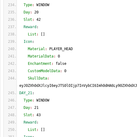
  Type
: 
WINDOW
  Day
: 
20
  Slot
: 
42
  Reward
:
    List
: 
[
]
  Icon
:
    Material
: 
PLAYER_HEAD
    MaterialData
: 
0
    Enchantment
: 
false
    CustomModelData
: 
0
    SkullData
: 
eyJ0ZXh0dXJlcyI6eyJTS0lOIjp7InVybCI6Imh0dHA6Ly90ZXh0dXJ
DAY_21
:
  Type
: 
WINDOW
  Day
: 
21
  Slot
: 
43
  Reward
:
    List
: 
[
]