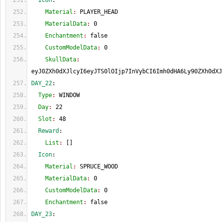
  Icon
:
    Material
: 
PLAYER_HEAD
    MaterialData
: 
0
    Enchantment
: 
false
    CustomModelData
: 
0
    SkullData
: 
eyJ0ZXh0dXJlcyI6eyJTS0lOIjp7InVybCI6Imh0dHA6Ly90ZXh0dXJ
DAY_22
:
  Type
: 
WINDOW
  Day
: 
22
  Slot
: 
48
  Reward
:
    List
: 
[
]
  Icon
:
    Material
: 
SPRUCE_WOOD
    MaterialData
: 
0
    CustomModelData
: 
0
    Enchantment
: 
false
DAY_23
: