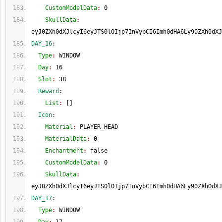
    CustomModelData
: 
0
    SkullData
: 
eyJ0ZXh0dXJlcyI6eyJTS0lOIjp7InVybCI6Imh0dHA6Ly90ZXh0dXJ
DAY_16
:
  Type
: 
WINDOW
  Day
: 
16
  Slot
: 
38
  Reward
:
    List
: 
[
]
  Icon
:
    Material
: 
PLAYER_HEAD
    MaterialData
: 
0
    Enchantment
: 
false
    CustomModelData
: 
0
    SkullData
: 
eyJ0ZXh0dXJlcyI6eyJTS0lOIjp7InVybCI6Imh0dHA6Ly90ZXh0dXJ
DAY_17
:
  Type
: 
WINDOW