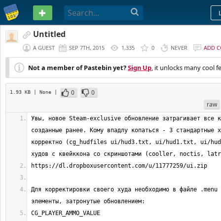
PASTEBIN
Untitled
A GUEST
SEP 7TH, 2015
1,335
0
NEVER
ADD 
Not a member of Pastebin yet?
Sign Up
, it unlocks many cool f
0
0
1.93 KB
| None
|
raw
Увы, новое Steam-exclusive обновление затрагивает все к
созданные ранее. Кому впадлу копаться - 3 стандартные х
корректно (cg_hudfiles ui/hud3.txt, ui/hud1.txt, ui/hud
Для корректировки своего худа необходимо в файле .menu 