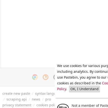
We use cookies for various pur
including analytics. By continu
use Pastebin, you agree to our 
cookies as described in the
Coo
Policy
.
OK, I Understand
create new paste
/
syntax languages
/
archive
/
faq
/
tools
/
/
scraping api
/
news
/
pro
privacy statement
/
cookies policy
/
terms of service
/
security 
Not a member of Paste