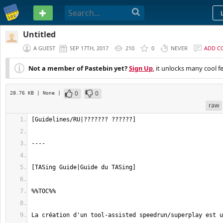
PASTEBIN
Untitled
A GUEST
SEP 17TH, 2017
210
0
NEVER
ADD C
Not a member of Pastebin yet?
Sign Up
, it unlocks many cool f
0
0
28.76 KB
| None
|
raw
La création d'un tool-assisted speedrun/superplay est u