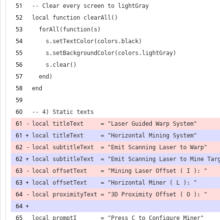
51
52
53
54
55
56
57
58
59
60
61
-
61
+
62
-
62
+
63
-
63
+
64
-
64
+
65