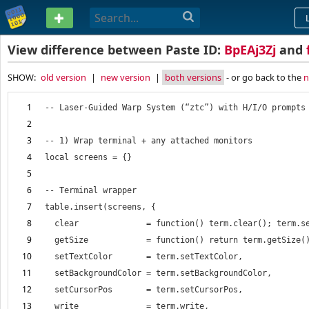
PASTEBIN
View difference between Paste ID:
BpEAj3Zj
and
SHOW:
old version
|
new version
|
both versions
- or go back to the
n
1
2
3
4
5
6
7
8
9
10
11
12
13