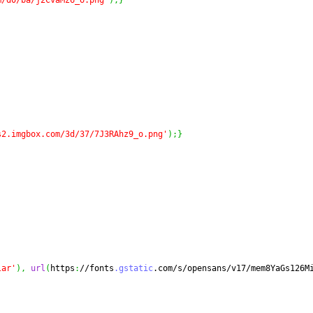
m/d0/ba/j2CvaMz6_o.png'
)
;
}
s2.imgbox.com/3d/37/7J3RAhz9_o.png'
)
;
}
lar'
)
,
url
(
https
:
//fonts
.gstatic
.com/s/opensans/v17/mem8YaGs126M