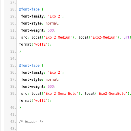
@font-face
{
font-family
:
'Exo 2'
;
font-style
:
normal
;
font-weight
:
500
;
 src
:
 local
(
'Exo 2 Medium'
)
,
 local
(
'Exo2-Medium'
)
,
url
format
(
'woff2'
)
;
}
@font-face
{
font-family
:
'Exo 2'
;
font-style
:
normal
;
font-weight
:
600
;
 src
:
 local
(
'Exo 2 Semi Bold'
)
,
 local
(
'Exo2-SemiBold'
)
format
(
'woff2'
)
;
}
/* Header */