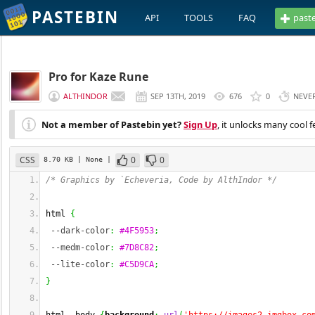
PASTEBIN
API
TOOLS
FAQ
past
Pro for Kaze Rune
ALTHINDOR
SEP 13TH, 2019
676
0
NEVE
Not a member of Pastebin yet?
Sign Up
, it unlocks many cool f
CSS
0
0
8.70 KB
| None
|
/* Graphics by `Echeveria, Code by AlthIndor */
html 
{
--dark-color
:
#4F5953
;
--medm-color
:
#7D8C82
;
--lite-color
:
#C5D9CA
;
}