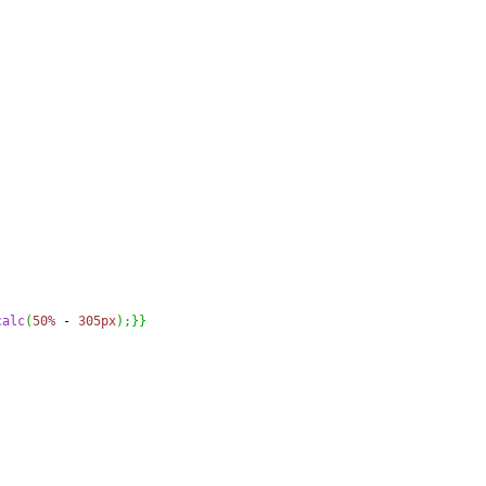
calc
(
50%
 - 
305px
)
;
}
}