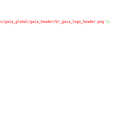
es/gaia_global/gaia_header/br_gaia_logo_header.png'
)
;