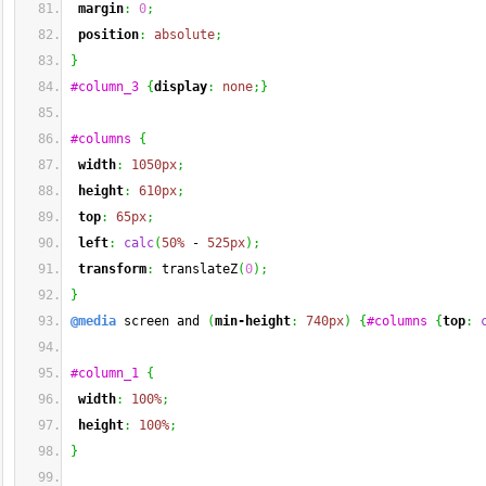
margin
:
0
;
position
:
absolute
;
}
#column_3
{
display
:
none
;
}
#columns
{
width
:
1050px
;
height
:
610px
;
top
:
65px
;
left
:
calc
(
50%
 - 
525px
)
;
transform
:
 translateZ
(
0
)
;
}
@media
 screen and 
(
min-height
:
740px
)
{
#columns
{
top
:
#column_1
{
width
:
100%
;
height
:
100%
;
}