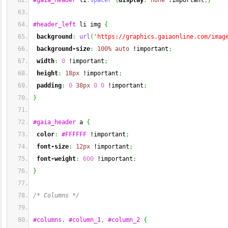
#gaia_header
 li
.spacer
{
display
:
none
 !important
;
}
#header_left
 li img 
{
background
:
url
(
'https://graphics.gaiaonline.com/imag
background-size
:
100%
auto
 !important
;
width
:
0
 !important
;
height
:
18px
 !important
;
padding
:
0
38px
0
0
 !important
;
}
#gaia_header
 a 
{
color
:
#FFFFFF
 !important
;
font-size
:
12px
 !important
;
font-weight
:
600
 !important
;
}
/* Columns */
#columns
,
#column_1
,
#column_2
{