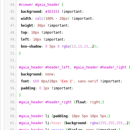
#viewer
#gaia_header
{
background
:
#3E3331
 !important
;
width
:
calc
(
100%
 - 
20px
)
 !important
;
height
:
30px
 !important
;
top
:
10px
 !important
;
left
:
10px
 !important
;
box-shadow
:
0
5px
0
rgba
(
13
,
13
,
13
,
.2
)
;
}
#gaia_header
#header_left
,
#gaia_header
#header_right
background
:
none
;
font
:
600
0px
/
28px
'Exo 2'
,
sans-serif
 !important
;
padding
:
0
1px
 !important
;
}
#gaia_header
#header_right
{
float
:
right
;
}
#gaia_header
 li 
{
padding
:
18px
5px
10px
5px
;
}
#gaia_header
 li
:
hover
{
background
:
rgba
(
255
,
255
,
255
,
.2