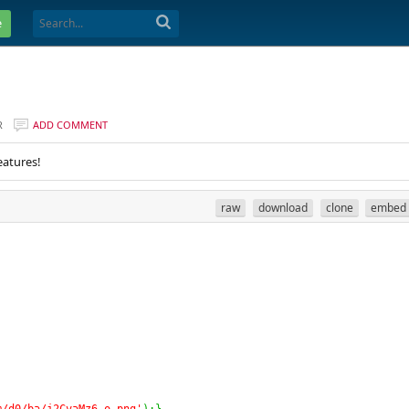
e
R
ADD COMMENT
eatures!
raw
download
clone
embed