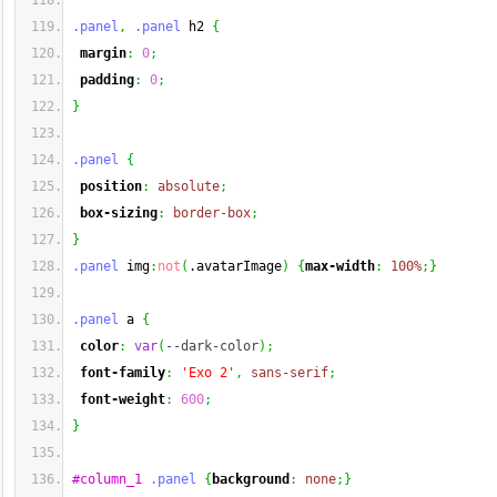
.panel
,
.panel
 h2 
{
margin
:
0
;
padding
:
0
;
}
.panel
{
position
:
absolute
;
box-sizing
:
border-box
;
}
.panel
 img
:
not
(
.avatarImage
)
{
max-width
:
100%
;
}
.panel
 a 
{
color
:
var
(
--dark-color
)
;
font-family
:
'Exo 2'
,
sans-serif
;
font-weight
:
600
;
}
#column_1
.panel
{
background
:
none
;
}