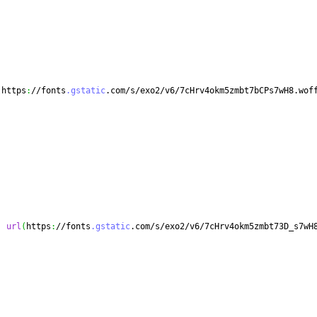
(
https
:
//fonts
.gstatic
.com/s/exo2/v6/7cHrv4okm5zmbt7bCPs7wH8.wof
,
url
(
https
:
//fonts
.gstatic
.com/s/exo2/v6/7cHrv4okm5zmbt73D_s7wH