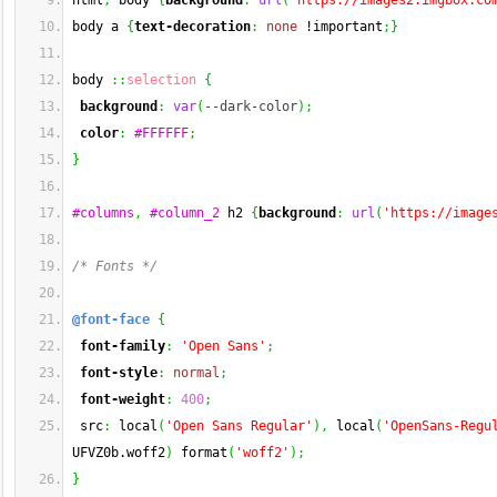
html
,
 body 
{
background
:
url
(
'https://images2.imgbox.co
body a 
{
text-decoration
:
none
 !important
;
}
body 
::
selection
{
background
:
var
(
--dark-color
)
;
color
:
#FFFFFF
;
}
#columns
,
#column_2
 h2 
{
background
:
url
(
'https://image
/* Fonts */
@font-face
{
font-family
:
'Open Sans'
;
font-style
:
normal
;
font-weight
:
400
;
 src
:
 local
(
'Open Sans Regular'
)
,
 local
(
'OpenSans-Regu
UFVZ0b.woff2
)
 format
(
'woff2'
)
;
}