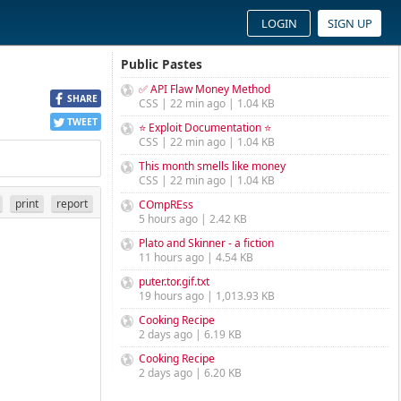
LOGIN
SIGN UP
Public Pastes
✅ API Flaw Money Method
SHARE
CSS | 22 min ago | 1.04 KB
TWEET
⭐ Exploit Documentation ⭐
CSS | 22 min ago | 1.04 KB
This month smells like money
CSS | 22 min ago | 1.04 KB
print
report
COmpREss
5 hours ago | 2.42 KB
Plato and Skinner - a fiction
11 hours ago | 4.54 KB
puter.tor.gif.txt
19 hours ago | 1,013.93 KB
Cooking Recipe
2 days ago | 6.19 KB
Cooking Recipe
2 days ago | 6.20 KB