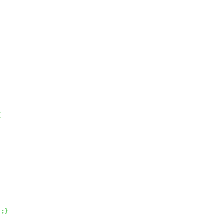
{
)
;
}