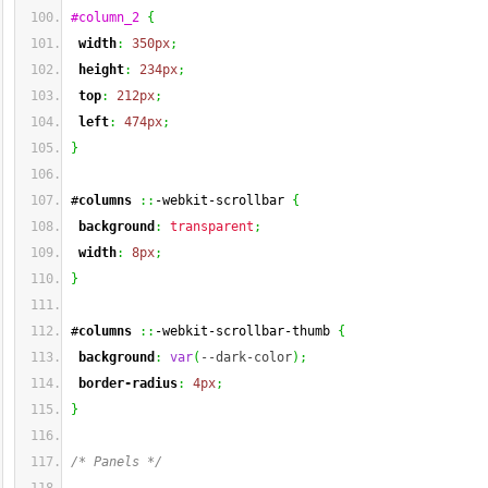
#column_2
{
width
:
350px
;
height
:
234px
;
top
:
212px
;
left
:
474px
;
}
#
columns
::
-webkit-scrollbar 
{
background
:
transparent
;
width
:
8px
;
}
#
columns
::
-webkit-scrollbar-thumb 
{
background
:
var
(
--dark-color
)
;
border-radius
:
4px
;
}
/* Panels */