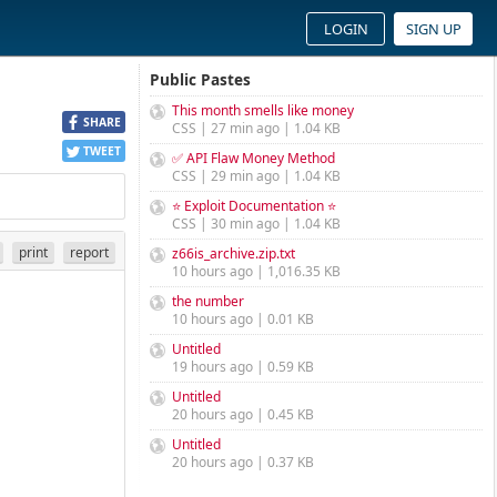
LOGIN
SIGN UP
Public Pastes
This month smells like money
SHARE
CSS | 27 min ago | 1.04 KB
TWEET
✅ API Flaw Money Method
CSS | 29 min ago | 1.04 KB
⭐ Exploit Documentation ⭐
CSS | 30 min ago | 1.04 KB
print
report
z66is_archive.zip.txt
10 hours ago | 1,016.35 KB
the number
10 hours ago | 0.01 KB
Untitled
19 hours ago | 0.59 KB
Untitled
20 hours ago | 0.45 KB
Untitled
20 hours ago | 0.37 KB