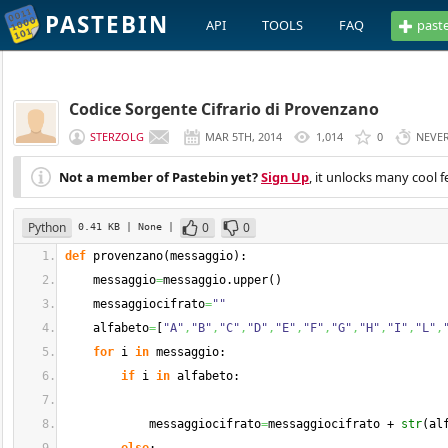
PASTEBIN
API
TOOLS
FAQ
past
Codice Sorgente Cifrario di Provenzano
STERZOLG
MAR 5TH, 2014
1,014
0
NEVE
Not a member of Pastebin yet?
Sign Up
, it unlocks many cool f
Python
0
0
0.41 KB
| None
|
def
 provenzano
(
messaggio
)
:
    messaggio
=
messaggio.
upper
(
)
    messaggiocifrato
=
""
    alfabeto
=
[
"A"
,
"B"
,
"C"
,
"D"
,
"E"
,
"F"
,
"G"
,
"H"
,
"I"
,
"L"
,
for
 i 
in
 messaggio:
if
 i 
in
 alfabeto:
            messaggiocifrato
=
messaggiocifrato + 
str
(
al