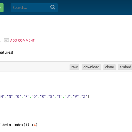
e
R
ADD COMMENT
eatures!
raw
download
clone
embed
"M"
,
"N"
,
"O"
,
"P"
,
"Q"
,
"R"
,
"S"
,
"T"
,
"U"
,
"V"
,
"Z"
]
fabeto.
index
(
i
)
 +
4
)