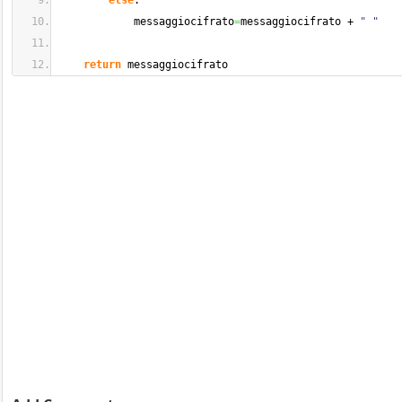
else
:
            messaggiocifrato
=
messaggiocifrato + 
" "
return
 messaggiocifrato