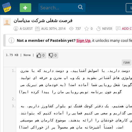
PASTEBIN
فرصت شغلی شرکت مدیاسان
A GUEST
AUG 30TH, 2014
737
0
NEVER
ADD 
Not a member of Pastebin yet?
Sign Up
, it unlocks many cool f
0
0
1.75 KB
| None
|
raw
اگه جاواسکریپت را دوست دارید، با اصولش آشنایید، و دوست دارید که با مدرن 
ترین امکانات و تکنولوژی هاش آشناتر بشوید و یک وب اپ مدرن و حرفه ای تولید 
کنید، تبریک می گویم: شغل رویایی شما آماده است! (به خودمان هم تبریک می 
ما شرکت مدیاسان هستیم، یک دفتر کوچک قشنگ تو بلوار کشاورز داریم، به 
همکارانمان احترام می گذاریم و سعی می کنیم فضایی را آماده کنیم که بتوانند 
با آرامش خاطر بهترین کارهای خودشان را ارائه بدهند. موضوع کارمان هم موسیقی 