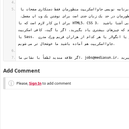
وقتی می گوییم برنامه نویسی جاوااسکریپت منظورمان فقط دستکاری صفحات یا 
انیمیشن نیست، منظورمان در حد یک زبان جدی است برای نوشتن یک وب اپ مفصل. 
برای این کار لازم است که با HTML5‏، CSS 3، و جاوااسکریپت به خوبی آشنا باشید 
که چیزهای بیشتری یاد بگیرید. اگر با گیت، کافی اسکریپت، LESS 
یا Sass، و بک بون یا امبر یا انگولار یا هر کدام از هزاران فریم ورک مدرن 
jobs@mediasun.ir
اگر علاقه مندید لطفاً با نشانی ما، 
Add Comment
Please,
Sign In
to add comment