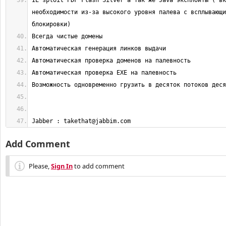
IE sploit PDF Flash Silver а так же Java эксплоиты ( вк
необходимости из-за высокого уровня палева с всплывающи
Jabber : 
takethat@jabbim.com
Add Comment
Please,
Sign In
to add comment