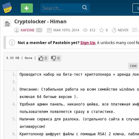
PASTEBIN
Cryptolocker - Himan
KAFEINE
MAR 10TH, 2014
612
0
NEVER
Not a member of Pastebin yet?
Sign Up
, it unlocks many cool f
0
0
3.33 KB
| None
|
raw
Описание: Стабильная работа на всем семействе windows о
Удобная админ панель, никакого шейва, все платежная инф
Наличие сервиса для разлока. (отдельного сайта в случае