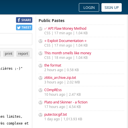
LOGIN
SIGN UP
Public Pastes
SHARE
TWEET
✅ API Flaw Money Method
CSS | 17 min ago | 1.04 KB
⭐ Exploit Documentation ⭐
CSS | 17 min ago | 1.04 KB
This month smells like money
print
report
CSS | 18 min ago | 1.04 KB
the format
2 hours ago | 0.58 KB
z66is_archive.zip.txt
3 hours ago | 2.02 MB
COmpREss
10 hours ago | 2.47 KB
Plato and Skinner - a fiction
17 hours ago | 4.54 KB
puter.tor.gif.txt
es limites, 
1 day ago | 1,013.93 KB
ès complexe et 