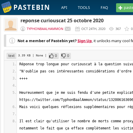
PASTEBIN
API
TOOLS
FAQ
past
reponse curiouscat 25 octobre 2020
TYPHONBAALHAMMON
OCT 24TH, 2020
367
0
Not a member of Pastebin yet?
Sign Up
, it unlocks many cool f
text
0
0
3.39 KB
| None
|
Heureusement que je me suis fendu d'une petite explicat
Il est clair qu'utiliser le nombre de morts comme proxy
notamment le fait que ça efface complètement les victim