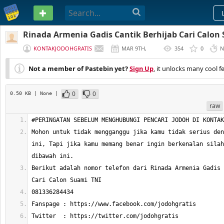
PASTEBIN
Rinada Armenia Gadis Cantik Berhijab Cari Calon
KONTAKJODOHGRATIS
MAR 9TH,
354
0
N
2018
Not a member of Pastebin yet?
Sign Up
, it unlocks many cool f
0
0
0.50 KB
| None
|
raw
Mohon untuk tidak mengganggu jika kamu tidak serius den
ini, Tapi jika kamu memang benar ingin berkenalan silah
Berikut adalah nomor telefon dari Rinada Armenia Gadis 